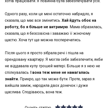
хотів працювати. Я повинна була забезпечувати усіх.
Одного разу, коли це мені остаточно набридло, я
сказала, що має все змінитись.
Хай йдуть обоє на
роботу, бо я більше не витримую
. Мама образилась,
сказала, що я безсовісна і заважаю її жіночому
щастю. Хоча тут ще можна посперечатись.
Після цього я просто зібрала речі і пішла на
орендовану квартиру. Я могла себе забезпечити, якби
не віддавала купу грошей матері. Більше я з нею не
спілкувалась.
І вона теж мене не намагалась
знайти.
Прикро, що так може бути. Проте, зараз я
вийшла заміж, народила двох донечок і дуже
щаслива. Сподіваюсь, вона теж.
Оцініть статтю