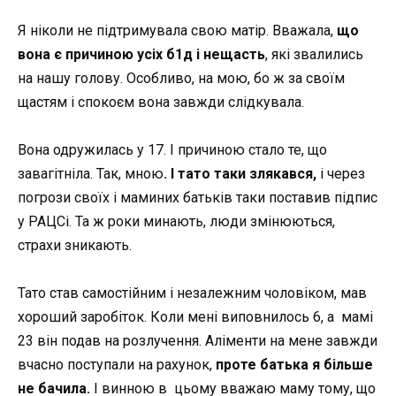
Я ніколи не підтримувала свою матір. Вважала,
що
вона є причиною усіх б1д і нещасть
, які звалились
на нашу голову. Особливо, на мою, бо ж за своїм
щастям і спокоєм вона завжди слідкувала.
Вона одружилась у 17. І причиною стало те, що
завагітніла. Так, мною
. І тато таки злякався,
і через
погрози своїх і маминих батьків таки поставив підпис
у РАЦСі. Та ж роки минають, люди змінюються,
страхи зникають.
Тато став самостійним і незалежним чоловіком, мав
хороший заробіток. Коли мені виповнилось 6, а мамі
23 він подав на розлучення. Аліменти на мене завжди
вчасно поступали на рахунок,
проте батька я більше
не бачила.
І винною в цьому вважаю маму тому, що