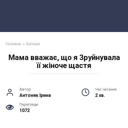
Головна
»
Батьки
Мама вважає, що я 3руйнувала
її жіноче щастя
Автор
Час читання
Антоняк Ірина
2 хв.
Перегляди
1072