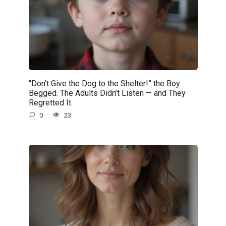
“Don’t Give the Dog to the Shelter!” the Boy
Begged. The Adults Didn’t Listen — and They
Regretted It.
0
23