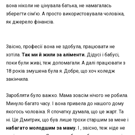
вона ніколи не цінувала батька, не намагалась
зберегти сім’ю. А просто використовувала чоловіка,
як джерело фінансів.
Звісно, професії вона не здобула, працювати не
хотіла.
Так ми й жили за аліменти.
Дідусі і бабусі,
поки були живі, теж допомагали. А далі працювати з
18 років змушена була я. Добре, що хоч коледж
закінчила.
Заробляти було важко. Мама зовсім нічого не робила.
Минуло багато часу. І вона привела до нашого дому
якогось чоловіка. Я спочатку думала, що це жарт. Та
ні. Це Дмитрик, що був лише трохи старшим за мене і
набагато молодшим за маму.
І , звісно, теж ніде не