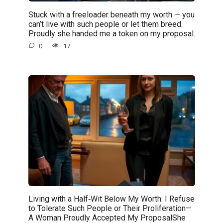
Stuck with a freeloader beneath my worth — you
can’t live with such people or let them breed.
Proudly she handed me a token on my proposal.
0
17
Living with a Half‑Wit Below My Worth: I Refuse
to Tolerate Such People or Their Proliferation—
A Woman Proudly Accepted My ProposalShe