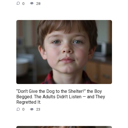
0
28
“Don’t Give the Dog to the Shelter!” the Boy
Begged. The Adults Didn’t Listen — and They
Regretted It.
0
23