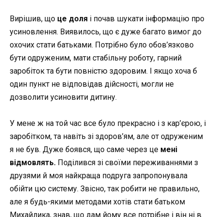
Вирішив, що
це доля
і почав шукати інформацію про
усиновлення. Виявилось, що є дуже багато вимог до
охочих стати батьками. Потрібно було обов’язково
бути одруженим, мати стабільну роботу, гарний
заробіток та бути повністю здоровим. І якщо хоча б
один пункт не відповідав дійсності, могли не
дозволити усиновити дитину.
У мене ж на той час все було прекрасно і з кар’єрою, і
заробітком, та навіть зі здоров’ям, але от одруженим
я не був. Дуже боявся, що саме через це
мені
відмовлять.
Поділився зі своїми переживаннями з
друзями й моя найкраща подруга запропонувала
обійти цю систему. Звісно, так робити не правильно,
але я будь-якими методами хотів стати батьком
Михайлика, знав, що дам йому все потрібне і він ні в