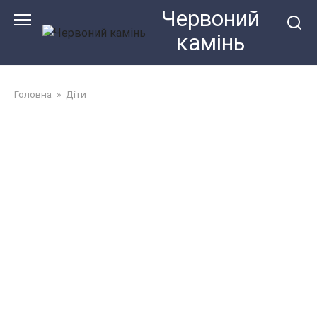
Перейти
Червоний
до
камiнь
змісту
Головна
»
Діти