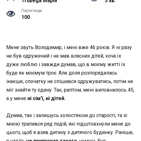
Trubega Марія
3 хв.
Перегляди
100
Мене звуть Володимир, і мені вже 46 років. Я ні разу
не був одружений і не мав власних дітей, хоча їх
дуже люблю і завжди думав, що в моєму житті їх
буде як мінімум троє. Але доля розпорядилась
інакше, спочатку не спішився одружуватись, потім не
міг знайти ту єдину. Так, раптом, мені виповнилось 45,
а у мене
ні сім’ї, ні дітей.
Думав, так і залишусь холостяком до старості, та зі
мною трапився ряд подій, які підштовхнули мене до
цього, щоб я взяв дитину з дитячого будинку. Раніше,
я навіть
не припускав такого
, чомусь був