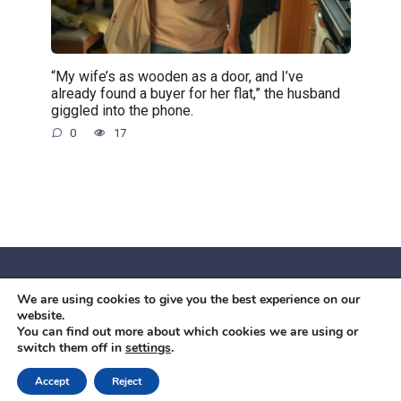
“My wife’s as wooden as a door, and I’ve
already found a buyer for her flat,” the husband
giggled into the phone.
0
17
We are using cookies to give you the best experience on our
© 2026 Червоний камiнь
website.
Mobil OK Zoia Kupriianova Woronicza 80/82, Warszawa, 02-
You can find out more about which cookies we are using or
switch them off in
settings
.
640 +48791615995
office@mobilok.eu
Accept
Reject