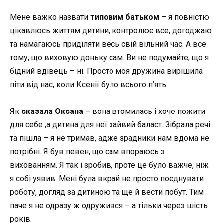
Мене важко назвати
типовим батьком
– я повністю
цікавлюсь життям дитини, контролює все, догоджаю
та намагаюсь приділяти весь свій вільний час. А все
тому, що виховую доньку сам. Ви не подумайте, що я
бідний вдівець – ні. Просто моя дружина вирішила
піти від нас, коли Ксенії було всього п’ять.
Як
сказала Оксана
– вона втомилась і хоче пожити
для себе ,а дитина для неї зайвий баласт. Зібрала речі
та пішла – я не тримав, адже зрадники нам вдома не
потрібні. Я був певен, що сам впораюсь з
вихованням. Я так і зробив, проте це було важче, ніж
я собі уявив. Мені була вкрай не просто поєднувати
роботу, догляд за дитиною та ще й вести побут. Тим
паче я не одразу ж одружився – а тільки через шість
років.