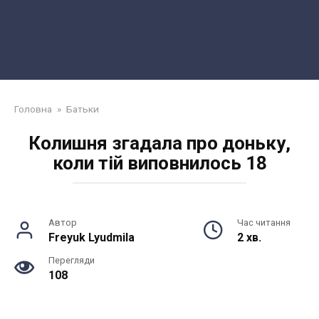
Головна
»
Батьки
Колишня згадала про доньку,
коли тій виповнилось 18
Автор
Час читання
Freyuk Lyudmila
2 хв.
Перегляди
108