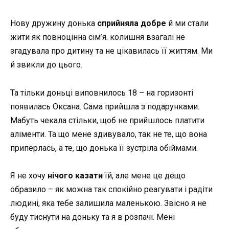
Нову дружину донька
сприйняла добре
й ми стали
жити як повноцінна сім’я. колишня взагалі не
згадувала про дитину та не цікавилась її життям. Ми
й звикли до цього.
Та тільки доньці виповнилось 18 – на горизонті
появилась Оксана. Сама прийшла з подарунками.
Мабуть чекала стільки, щоб не прийшлось платити
аліменти. Та що мене здивувало, так не те, що вона
приперлась, а те, що донька її зустріла обіймами.
Я не хочу
нічого казати
їй, але мене це дещо
образило – як можна так спокійно реагувати і радіти
людині, яка тебе залишила маленькою. Звісно я не
буду тиснути на доньку та я в розпачі. Мені