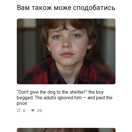
Вам також може сподобатись
“Don’t give the dog to the shelter!” the boy
begged. The adults ignored him — and paid the
price.
0
29