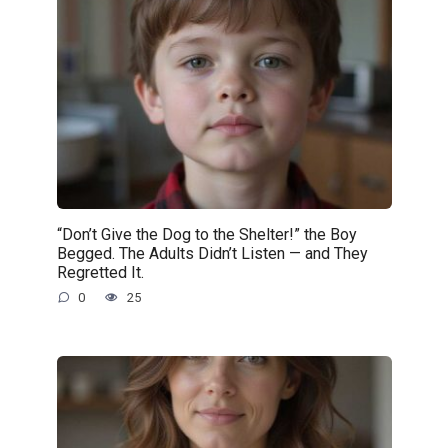
“Don’t Give the Dog to the Shelter!” the Boy
Begged. The Adults Didn’t Listen — and They
Regretted It.
0
25