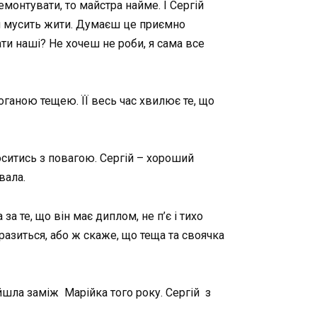
емонтувати, то майстра найме. І Сергій
 мусить жити. Думаєш це приємно
ати наші? Не хочеш не роби, я сама все
 поганою тещею. ЇЇ весь час хвилює те, що
оситись з повагою. Сергій – хороший
вала.
а те, що він має диплом, не п’є і тихо
разиться, або ж скаже, що теща та своячка
йшла заміж Марійка того року. Сергій з