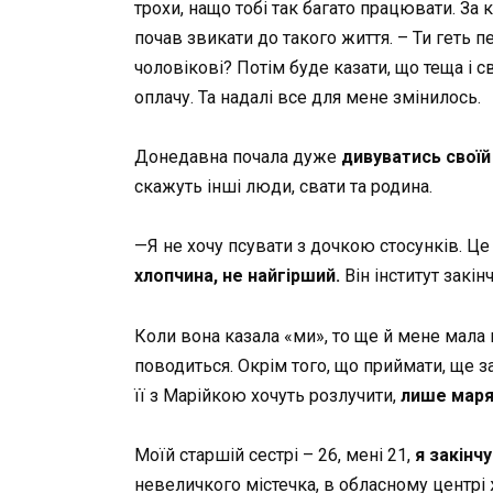
трохи, нащо тобі так багато працювати. За 
почав звикати до такого життя. – Ти геть 
чоловікові? Потім буде казати, що теща і с
оплачу. Та надалі все для мене змінилось.
Донедавна почала дуже
дивуватись своїй
скажуть інші люди, свати та родина.
—Я не хочу псувати з дочкою стосунків. Це
хлопчина, не найгірший.
Він інститут закін
Коли вона казала «ми», то ще й мене мала н
поводиться. Окрім того, що приймати, ще з
її з Марійкою хочуть розлучити,
лише маря
Моїй старшій сестрі – 26, мені 21,
я закінчу
невеличкого містечка, в обласному центрі 