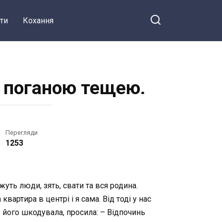
ти
Кохання
и поганою тещею.
Перегляди
1253
жуть люди, зять, свати та вся родина.
вартира в центрі і я сама. Від тоді у нас
ж його шкодувала, просила: – Відпочинь