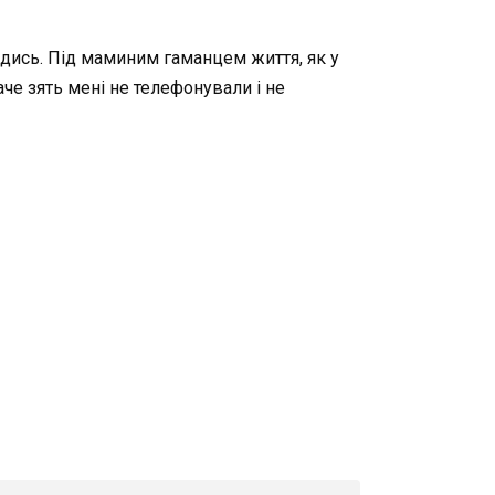
 кудись. Під маминим гаманцем життя, як у
паче зять мені не телефонували і не