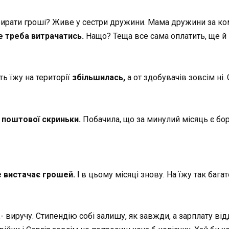
бирати гроші? Живе у сестри дружини. Мама дружини за ком
не треба витрачатись.
Нащо? Теща все сама оплатить, ще й 
ь їжу на території
збільшилась,
а от здобувачів зовсім ні.
 поштової скриньки.
Побачила, що за минулий місяць є борг
 вистачає грошей. І
в цьому місяці знову. На їжу так баг
,- виручу. Стипендію собі залишу, як завжди, а зарплату в