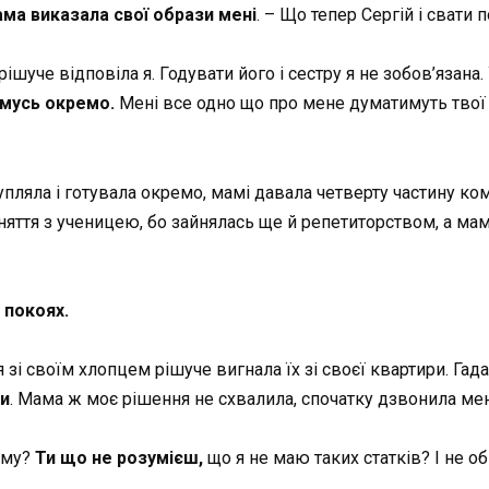
ма виказала свої образи мені
. – Що тепер Сергій і свати
шуче відповіла я. Годувати його і сестру я не зобов’язана
мусь окремо.
Мені все одно що про мене думатимуть твої с
 купляла і готувала окремо, мамі давала четверту частину к
няття з ученицею, бо зайнялась ще й репетиторством, а мама
 покоях.
я зі своїм хлопцем рішуче вигнала їх зі своєї квартири. Гад
ли
. Мама ж моє рішення не схвалила, спочатку дзвонила мен
иму?
Ти що не розумієш,
що я не маю таких статків? І не об