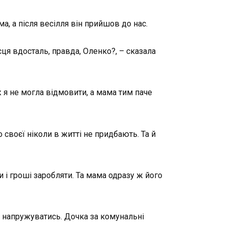
а, а після весілля він прийшов до нас.
я вдосталь, правда, Оленко?, – сказала
ж я не могла відмовити, а мама тим паче
своєї ніколи в житті не придбають. Та й
и і гроші заробляти. Та мама одразу ж його
обі напружуватись. Дочка за комунальні