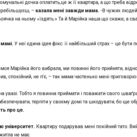
комунальні дочка оплатить,це ж її квартира, а що треба відр
перебільшуєш, –
казала мені завжди мама.
-В чужих людей
воячка на ньому «їздять.» Та й Марійка наша що скаже, а св
 мамі.
У неї єдина ідея фікс: її найбільший страх – це бути
 моя Марійка його вибрала, ми повинні його прийняти, відн
чив, спокійний, не п’є, – так мама частенько мені приговорю
а увазі. Тобто я повинна приймати і поважати свого шваґра з
абезпечувати, терпіти у своєму домі та шкодувати; бо ще об
ть про це.
ю університет.
Квартиру подарував мені покійний тато. Ви
житла не має.