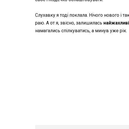
Слухавку я тоді поклала. Нічого нового і т
раю. А от я, звісно, залишилась
найжахливі
намагались спілкуватись, а минув уже рік.