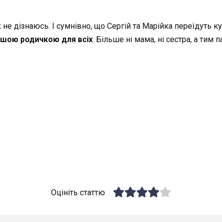
ак не дізнаюсь. І сумнівно, що Сергій та Марійка переїдуть
шою родичкою для всіх
. Більше ні мама, ні сестра, а тим 
Оцініть статтю