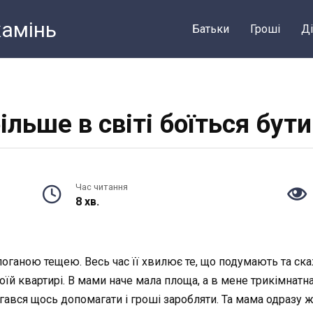
камiнь
Батьки
Грошi
Ді
льше в світі боїться бут
Час читання
8 хв.
поганою тещею. Весь час її хвилює те, що подумають та ска
їй квартирі. В мами наче мала площа, а в мене трикімнатна к
гався щось допомагати і гроші заробляти. Та мама одразу 