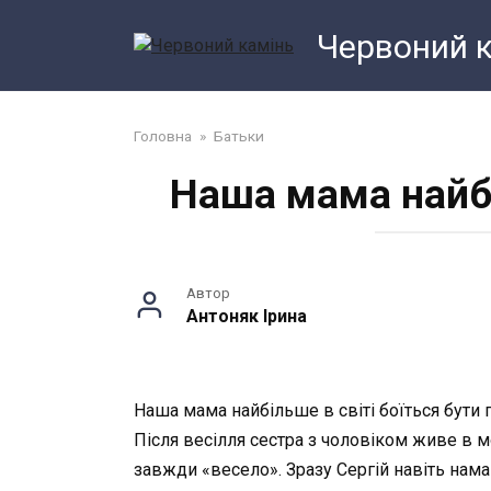
Перейти
Червоний 
до
змісту
Головна
»
Батьки
Наша мама найбі
Автор
Антоняк Ірина
Наша мама найбільше в світі боїться бути 
Після весілля сестра з чоловіком живе в мо
завжди «весело». Зразу Сергій навіть нама