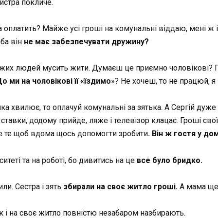
айстра покличе.
оплатить? Майже усі гроші на комунальні віддаю, мені ж і н
іба він
не має забезпечувати дружину?
ужих людей мусить жити. Думаєш це приємно чоловікові? По
о ми на чоловікові її «їздимо
»? Не хочеш, то не працюй, я
мка хвилює, то оплачуй комунальні за зятька. А Сергій дуж
тавки, додому прийде, ляже і телевізор клацає. Гроші свої 
Не те щоб вдома щось допомогти зробити
. Він ж гостя у до
ситеті та на роботі, бо дивитись на це
все було бридко.
ли. Сестра і зять
збирали на своє житло гроші.
А мама ще 
к і на своє житло повністю незабаром назбирають.