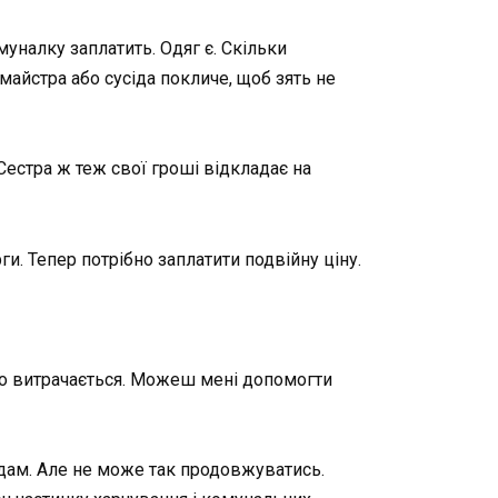
уналку заплатить. Одяг є. Скільки
майстра або сусіда покличе, щоб зять не
 Сестра ж теж свої гроші відкладає на
и. Тепер потрібно заплатити подвійну ціну.
ато витрачається. Можеш мені допомогти
іддам. Але не може так продовжуватись.