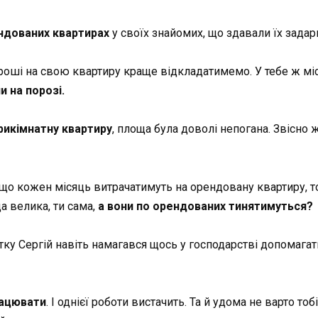
ндованих квартирах
у своїх знайомих, що здавали їх задарм
оші на свою квартиру краще відкладатимемо. У тебе ж місц
и на порозі.
трикімнатну квартиру
, площа була доволі непогана. Звісно 
що кожен місяць витрачатимуть на орендовану квартиру, то 
а велика, ти сама,
а вони по орендованих тинятимуться?
атку Сергій навіть намагався щось у господарстві допомагат
рацювати
. І однієї роботи вистачить. Та й удома не варто т