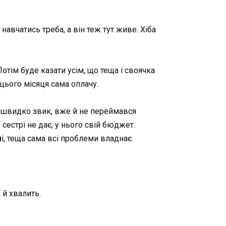
авчатись треба, а він теж тут живе. Хіба
тім буде казати усім, що теща і своячка
 цього місяця сама оплачу.
е швидко звик, вже й не переймався
сестрі не дає, у нього свій бюджет.
м
і, теща сама всі проблеми владнає.
й хвалить.