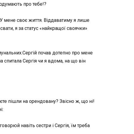
 подумають про тебе!?
. У мене своє життя. Віддаватиму я лише
вати, я за статус «найкращої своячки»
омунальних.Сергій почав дотепно про мене
 спитала Сергія чи я вдома, на що він
аєте пішли на орендовану? Звісно ж, що ні!
і:
говорюй навіть сестри і Сергія, їм треба