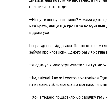
Дивись,
нам зовсім не вистачає,
а ти у Ма
оплатили. Їх же ж двоє.
—Ні, ну ти знову нагнітаєш? – мама дуже з
назбирати,
якщо ще гроші за комунальні
віддам усе.
І справді все віддавала. Перші кілька місяц
забула про «позики». Одного разу я
хотіла
—Я одна усіх маю утримувати?
Ти тут не 
—Їм, звісно! Але ж і сестра з чоловіком їдя
на квартиру збирають, а де мої накопичен
—Хоч з тещею пощастило, бо своячку геть 