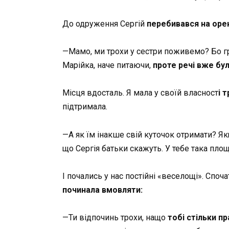
До одруження Сергій
перебивався на оре
—Мамо, ми трохи у сестри поживемо? Бо гр
Марійка, наче питаючи,
проте речі вже бул
Місця вдосталь. Я мала у своїй власност
і 
підтримала.
—А як їм інакше свій куточок отримати? Як
що Сергія батьки скажуть. У тебе така площ
І почались у нас постійні «веселощі». Споч
починала вмовляти:
—Ти відпочинь трохи, нащо
тобі стільки п