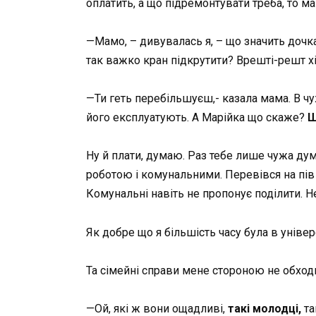
оплатить, а що підремонтувати треба, то м
—Мамо, – дивувалась я, – що значить дочка 
так важко кран підкрутити? Врешті-решт х
—Ти геть перебільшуєш,- казала мама. В ч
його експлуатують. А Марійка що скаже?
Щ
Ну й плати, думаю. Раз тебе лише чужа ду
роботою і комунальними. Перевівся на пів с
Комунальні навіть не пропонує поділити. 
Як добре що я більшість часу була в універ
Та сімейні справи мене стороною не обходи
—Ой, які ж вони ощадливі,
такі молодці,
та