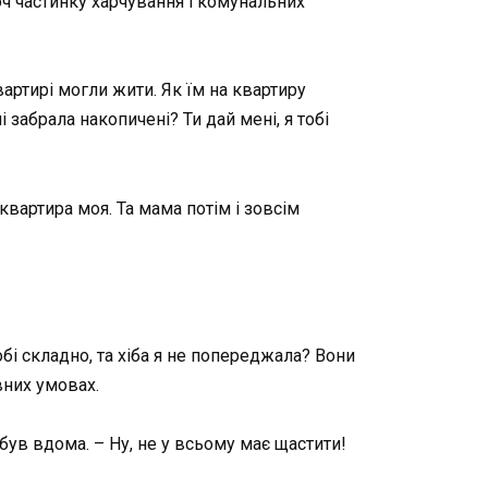
хоч частинку харчування і комунальних
артирі могли жити. Як їм на квартиру
 забрала накопичені? Ти дай мені, я тобі
 квартира моя. Та мама потім і зовсім
тобі складно, та хіба я не попереджала? Вони
вних умовах.
 був вдома. – Ну, не у всьому має щастити!