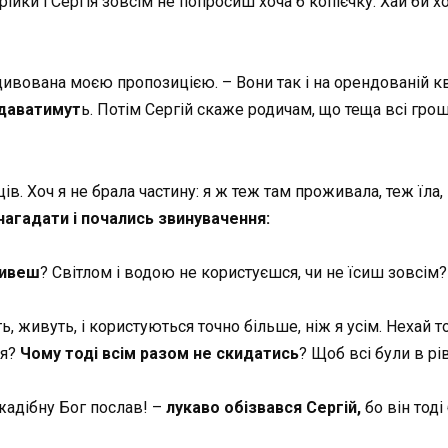
рійки і Сергія зовсім не попросиш хоча б копієчку. Хай би 
дивована моєю пропозицією. – Вони так і на орендованій кв
 даватимут
ь. Потім Сергій скаже родичам, що теща всі гроші
ів. Хоч я не брала частину: я ж теж там проживала, теж їла,
 нагадати і почались звинувачення:
живеш
? Світлом і водою не користуєшся, чи не їсиш зовсім?
ть, живуть, і користуються точно більше, ніж я усім. Нехай 
ня?
Чому тоді всім разом не скидатись
? Щоб всі були в рі
жадібну Бог послав! –
лукаво обізвався Сергій,
бо він тоді