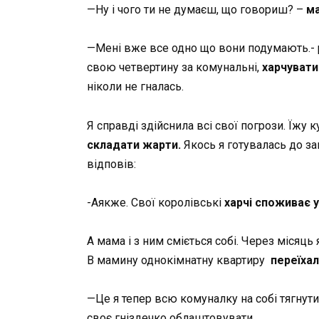
—Ну і чого ти не думаєш, що говориш? –
ма
—Мені вже все одно що вони подумають.- рі
свою четвертину за комунальні,
харчувати
ніколи не гналась.
Я справді здійснила всі свої погрози. Їжу
складати жарти.
Якось я готувалась до за
відповів:
-Аякже. Свої королівські
харчі споживає у
А мама і з ним сміється собі. Через місяць 
В мамину однокімнатну квартиру
переїха
—Це я тепер всю комуналку на собі тягнут
своє гніздечко облаштовувати.