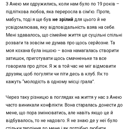
З Анею ми одружились, коли нам було по 19 років –
підліткова любов, яка переросла в сім’ю. Проте,
мабуть, тоді я ще був
не зрілий
для цього й не
усвідомлював, яку відповідальність взяв на себе.
Мені здавалось, що сімейне життя це суцільні спільні
розваги та зовсім не думав про щось серйозне. Та
моя кохана була іншою – вона намагалась створити
затишок, приготувати щось смачненьке та все
говорила про діток. Я ж в той час не міг відмовити
друзям, щоб погуляти чи піти десь в клуб. Як то
кажуть “молодість в одному місці грала”.
Через таку різницю в поглядах на життя у нас з Анею
часто виникали конфлікти. Вона старалась донести до
мене, що пора змінюватись, але навіть якщо це й
відбувалось, то не надовго. Я не знаю де у неї було
стільки терпіння до мене і як потрібно любити