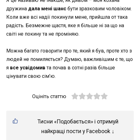
Я це називаю не інакше, як дивом – моя кохана
дружина
дала мені шанс
бути зразковим чоловіком.
Коли вже всі надії покинули мене, прийшла от така
радість. Безмежне щастя, яке я більше ні за що на
світі не покину та не проміняю.
Можна багато говорити про те, який я був, проте хто з
людей не помиляється? Думаю, важливішим є те, що
я
все усвідомив
та почав в сотні разів більше
цінувати свою сім’ю.
Оцініть статтю
Тисни «Подобається» і отримуй
найкращі пости у Facebook ↓