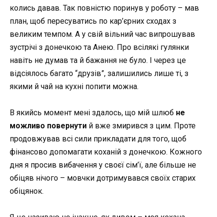
колись давав. Так повністю поринув у роботу – мав
план, щоб пересуватись по кар’єрних сходах з
великим темпом. А у свій вільний час випрошував
зустрічі з донечкою та Анею. Про всілякі гулянки
навіть не думав та й бажання не було. І через це
відсіялось багато “друзів”, залишились лише ті, з
якими й чай на кухні попити можна.
В якийсь момент мені здалось, що мій шлюб
не
можливо повернути
й вже змирився з цим. Проте
продовжував всі сили прикладати для того, щоб
фінансово допомагати коханій з донечкою. Кожного
дня я просив вибачення у своєї сім’ї, але більше не
обіцяв нічого – мовчки дотримувався своїх старих
обіцянок.