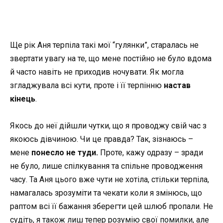
Ще рік Аня терпіла такі мої “гулянки”, старалась не
звертати увагу на те, що мене постійно не було вдома
й часто навіть не приходив ночувати. Як могла
згладжувала всі кути, проте і її терпінню
настав
кінець
.
Якось до неї дійшли чутки, що я проводжу свій час з
якоюсь дівчиною. Чи це правда? Так, зізнаюсь –
мене
понесло не туди.
Проте, кажу одразу – зради
не було, лише спілкування та спільне проводження
часу. Та Аня цього вже чути не хотіла, стільки терпіла,
намагалась зрозуміти та чекати коли я змінюсь, що
раптом всі її бажання зберегти цей шлюб пропали. Не
судіть, я також лиш тепер розумію свої помилки, але