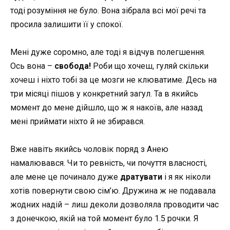
тоді розуміння не було. Вона зібрала всі мої речі та
просила залишити її у спокої.
Мені дуже соромно, але тоді я відчув полегшення.
Ось вона –
свобода!
Роби що хочеш, гуляй скільки
хочеш і ніхто тобі за це мозги не клюватиме. Десь на
три місяці пішов у конкретний загул. Та в якийсь
момент до мене дійшло, що ж я накоїв, але назад
мені приймати ніхто й не збирався.
Вже навіть якийсь чоловік поряд з Анею
намалювався. Чи то ревність, чи почуття власності,
але мене це починало дуже
дратувати
і я як ніколи
хотів повернути свою сім’ю. Дружина ж не подавала
жодних надій – лиш деколи дозволяла проводити час
з донечкою, якій на той момент було 1.5 рочки. Я