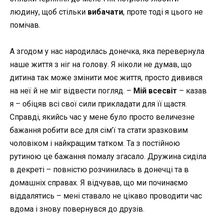
людину, щоб стільки
вибачати
, проте тоді я цього не
помічав.
А згодом у нас народилась донечка, яка перевернула
наше життя з ніг на голову. Я ніколи не думав, що
дитина так може змінити моє життя, просто дивився
на неї й не міг відвести погляд. –
Мій всесвіт
– казав
я – обіцяв всі свої сили прикладати для її щастя.
Справді, якийсь час у мене було просто величезне
бажання робити все для сім’ї та стати зразковим
чоловіком і найкращим татком. Та з постійною
рутиною це бажання помалу згасало. Дружина сиділа
в декреті – повністю розчинилась в донечці та в
домашніх справах. Я відчував, що ми починаємо
віддалятись – мені ставало не цікаво проводити час
вдома і знову повернувся до друзів.