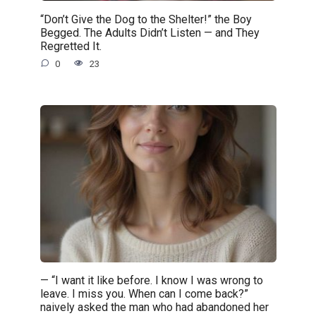
“Don’t Give the Dog to the Shelter!” the Boy
Begged. The Adults Didn’t Listen — and They
Regretted It.
0
23
— “I want it like before. I know I was wrong to
leave. I miss you. When can I come back?”
naively asked the man who had abandoned her