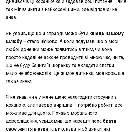
дивився в ці кохані очка й задавав собі питання – як я
так міг вчинити з найкоханішими, але відповіді не
знав.
Як уявив, що це й справді може бути
кінець нашому
шлюбу
– стало ніяково. А коли подумав, що в моєї
любої донечки може появитись вітчим, чи вона
просто надалі не захоче проводити зі мною час, чи те,
що не буду бачити її щоранку та вкладати спатки –
мало не збожеволів. Це ж моя дитинка, моя кров, а я
так вчиняю.
Я не знав, чи є у мене шанс налагодити стосунки з
коханою, але твердо вирішив – потрібно робити все
можливе для цього. Почав з морального
дорослішання, усвідомив, що нарешті пора
брати
своє життя в руки
та виконувати обіцянки, які