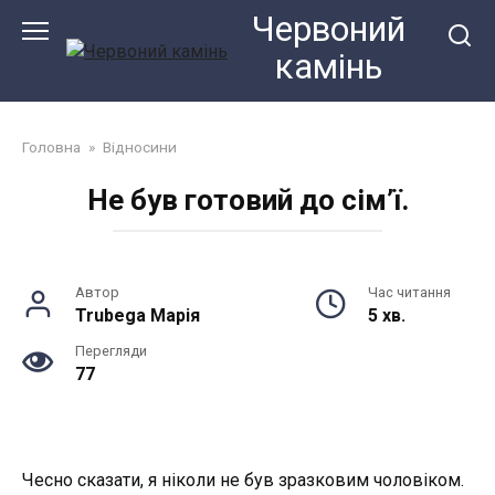
Перейти
Червоний
до
камiнь
змісту
Головна
»
Відносини
Не був готовий до сім’ї.
Автор
Час читання
Trubega Марія
5 хв.
Перегляди
77
Чесно сказати, я ніколи не був зразковим чоловіком.