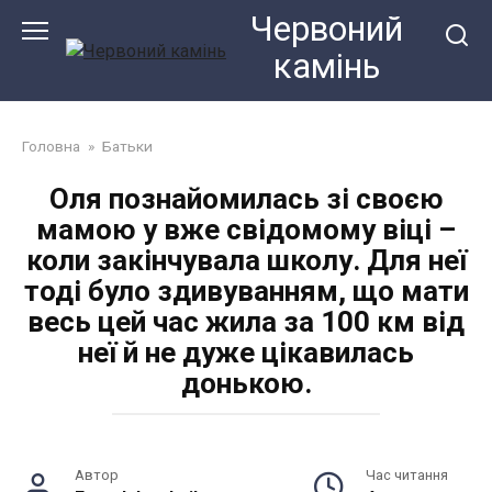
Перейти
Червоний
до
камiнь
змісту
Головна
»
Батьки
Оля познайомилась зі своєю
мамою у вже свідомому віці –
коли закінчувала школу. Для неї
тоді було здивуванням, що мати
весь цей час жила за 100 км від
неї й не дуже цікавилась
донькою.
Автор
Час читання