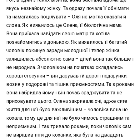
якусь незнайому жінку. Та одразу почала її обнімати
та намагалась поцілувати – Оля не могла сказати й
слова. Як виявилось це Олена, її біологічна мама.
Вона приїхала навідати свою матір та хотіла
познайомитись з донькою. Як виявилось її багатий
чоловік покинув заради молодшої і тепер жінка
залишилась абсолютно сама – дітей вона так більше і
не народила. З чоловіком на початках складались
хороші стосунки – він дарував їй дорогі подарунки,
возив у подорожі та тішив приємностями. Та з роками
вона набридла йому і він почав зраджувати та не
приховувати цього. Олена закривала очі, адже сите
життя для неї було важливішим – чоловіка вона не
кохала, тому це для неї не було чимось страшним та
неприємним.. І так тривало роками, поки чоловік сам
не вирішив піти до коханки, яка була на двадцять