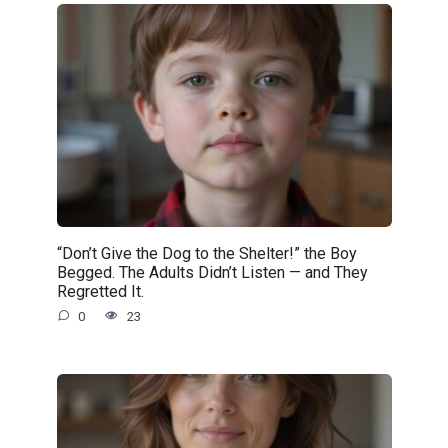
“Don’t Give the Dog to the Shelter!” the Boy
Begged. The Adults Didn’t Listen — and They
Regretted It.
0
23