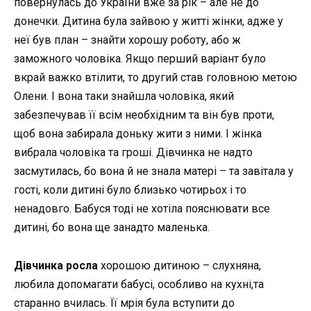
повернулась до України вже за рік – але не до
донечки. Дитина була зайвою у житті жінки, адже у
неї був план – знайти хорошу роботу, або ж
заможного чоловіка. Якщо перший варіант було
вкрай важко втілити, то другий став головною метою
Олени. І вона таки знайшла чоловіка, який
забезпечував її всім необхідним та він був проти,
щоб вона забирала доньку жити з ними. І жінка
вибрала чоловіка та гроші. Дівчинка не надто
засмутилась, бо вона й не знала матері – та завітала у
гості, коли дитині було близько чотирьох і то
ненадовго. Бабуся тоді не хотіла пояснювати все
дитині, бо вона ще занадто маленька.
Дівчинка росла
хорошою дитиною – слухняна,
любила допомагати бабусі, особливо на кухні,та
старанно вчилась. Її мрія була вступити до