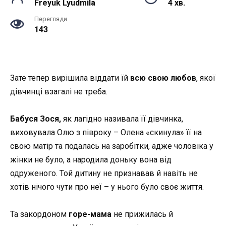
Freyuk Lyudmila
4 хв.
Перегляди
143
Зате тепер вирішила віддати їй
всю свою любов
, якої
дівчинці взагалі не треба.
Бабуся Зося,
як лагідно називала її дівчинка,
виховувала Олю з півроку – Олена «скинула» її на
свою матір та подалась на заробітки, адже чоловіка у
жінки не було, а народила доньку вона від
одруженого. Той дитину не признавав й навіть не
хотів нічого чути про неї – у нього було своє життя.
Та закордоном
горе-мама
не прижилась й