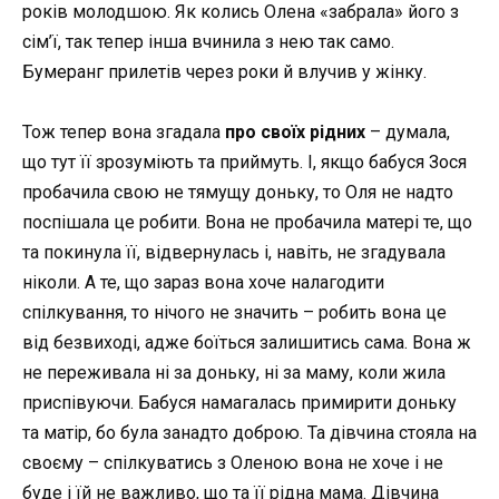
років молодшою. Як колись Олена «забрала» його з
сім’ї, так тепер інша вчинила з нею так само.
Бумеранг прилетів через роки й влучив у жінку.
Тож тепер вона згадала
про своїх рідних
– думала,
що тут її зрозуміють та приймуть. І, якщо бабуся Зося
пробачила свою не тямущу доньку, то Оля не надто
поспішала це робити. Вона не пробачила матері те, що
та покинула її, відвернулась і, навіть, не згадувала
ніколи. А те, що зараз вона хоче налагодити
спілкування, то нічого не значить – робить вона це
від безвиході, адже боїться залишитись сама. Вона ж
не переживала ні за доньку, ні за маму, коли жила
приспівуючи. Бабуся намагалась примирити доньку
та матір, бо була занадто доброю. Та дівчина стояла на
своєму – спілкуватись з Оленою вона не хоче і не
буде і їй не важливо, що та її рідна мама. Дівчина