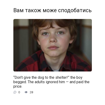
Вам також може сподобатись
“Don’t give the dog to the shelter!” the boy
begged. The adults ignored him — and paid the
price.
0
28