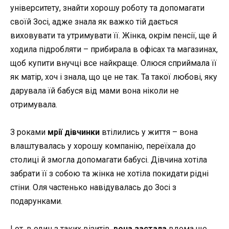
університету, знайти хорошу роботу та допомагати
своїй Зосі, адже знала як важко тій дається
виховувати та утримувати її. Жінка, окрім пенсії, ще й
ходила підробляти – прибирала в офісах та магазинах,
щоб купити внучці все найкраще. Олюся сприймала її
як матір, хоч і знала, що це не так. Та такої любові, яку
дарувала їй бабуся від мами вона ніколи не
отримувала.
З роками
мрії дівчинки
втілились у життя – вона
влаштувалась у хорошу компанію, переїхала до
столиці й змогла допомагати бабусі. Дівчина хотіла
забрати її з собою та жінка не хотіла покидати рідні
стіни. Оля частенько навідувалась до Зосі з
подарунками.
І от, в один з таких візитів,
вона застала
вдома ще