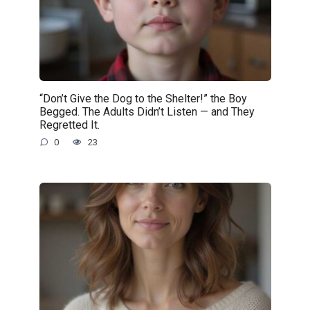
“Don’t Give the Dog to the Shelter!” the Boy
Begged. The Adults Didn’t Listen — and They
Regretted It.
0
23