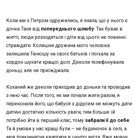
Коли ми з Петром одружились, я знала, що у нього є
дочка Таня від
попереднього шлюбу
. Так буває в
житті, люди розходяться і діти від цього не повинні
страждати. Колишня дружина мого чоловіка
залишила Танюшу на своїх батьків і поїхала за
кордон шукати кращої долі. Деколи телефонувала
доньці, але не приїжджала.
Коханий же деколи приходив до доньки та проводив
з нею час. Після того, як ми почали жити разом, я
переконала його, що бабуся з дідусем не можуть дати
дитині достатню кількість уваги, тим більше їй
потрібно йти в перший клас, тому
забрали її до себе
.
Та й умови у нас кращі були – не будиночок в селі, а
моя трикімнатна квартира в центрі міста. Вже мовчу