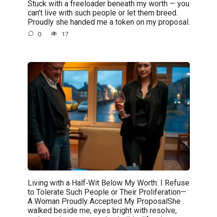
Stuck with a freeloader beneath my worth — you
can’t live with such people or let them breed.
Proudly she handed me a token on my proposal.
0
17
Living with a Half‑Wit Below My Worth: I Refuse
to Tolerate Such People or Their Proliferation—
A Woman Proudly Accepted My ProposalShe
walked beside me, eyes bright with resolve,