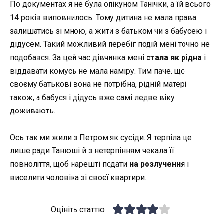
По документах я не була опікуном Танічки, а їй всього
14 років виповнилось. Тому дитина не мала права
залишатись зі мною, а жити з батьком чи з бабусею і
дідусем. Такий можливий перебіг подій мені точно не
подобався. За цей час дівчинка мені
стала як рідна
і
віддавати комусь не мала наміру. Тим паче, що
своєму батькові вона не потрібна, рідній матері
також, а бабуся і дідусь вже самі ледве віку
доживають.
Ось так ми жили з Петром як сусіди. Я терпіла це
лише ради Танюші й з нетерпінням чекала її
повноліття, щоб нарешті подати
на розлучення
і
виселити чоловіка зі своєї квартири.
Оцініть статтю