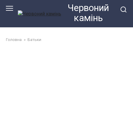
Перейти
Червоний
до
камiнь
змісту
Головна
»
Батьки