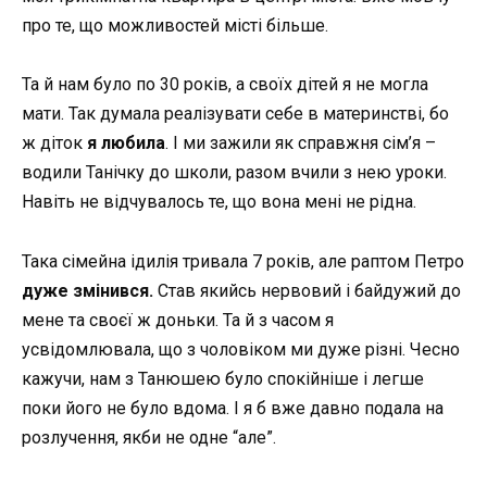
про те, що можливостей місті більше.
Та й нам було по 30 років, а своїх дітей я не могла
мати. Так думала реалізувати себе в материнстві, бо
ж діток
я любила
. І ми зажили як справжня сім’я –
водили Танічку до школи, разом вчили з нею уроки.
Навіть не відчувалось те, що вона мені не рідна.
Така сімейна ідилія тривала 7 років, але раптом Петро
дуже змінився.
Став якийсь нервовий і байдужий до
мене та своєї ж доньки. Та й з часом я
усвідомлювала, що з чоловіком ми дуже різні. Чесно
кажучи, нам з Танюшею було спокійніше і легше
поки його не було вдома. І я б вже давно подала на
розлучення, якби не одне “але”.