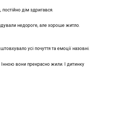
 постійно дім здригався.
ндували недороге, але хороше житло.
дштовхувало усі почуття та емоції назовні.
з Інною вони прекрасно жили. І дитинку