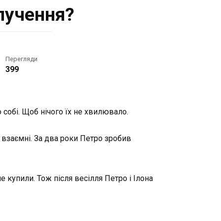
лучення?
Перегляди
399
о собі. Щоб нічого їх не хвилювало.
и взаємні. За два роки Петро зробив
 купили. Тож після весілля Петро і Ілона