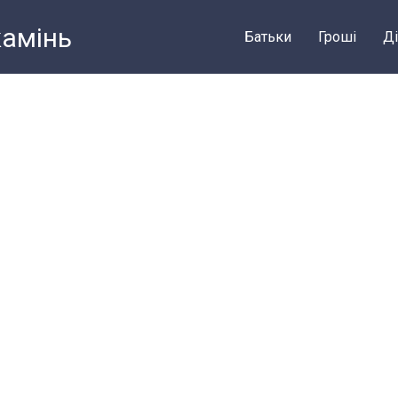
камiнь
Батьки
Грошi
Ді