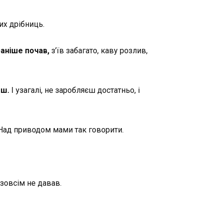
их дрібниць.
раніше почав,
з’їв забагато, каву розлив,
еш.
І узагалі, не заробляєш достатньо, і
 Над приводом мами так говорити.
 зовсім не давав.