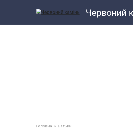
Перейти
Червоний 
до
змісту
Головна
»
Батьки