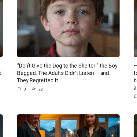
“Don’t Give the Dog to the Shelter!” the Boy
—
d
Begged. The Adults Didn’t Listen — and
t
They Regretted It.
b
a
0
22