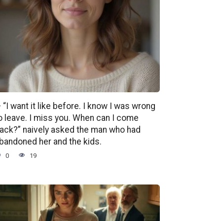
 “I want it like before. I know I was wrong
o leave. I miss you. When can I come
ack?” naively asked the man who had
bandoned her and the kids.
0
19