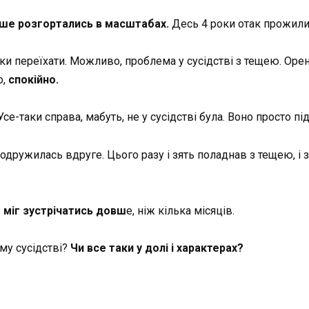
ьше розгортались в масштабах.
Десь 4 роки отак прожили,
ки переїхати. Можливо, проблема у сусідстві з тещею. Оре
о,
спокійно.
се-таки справа, мабуть, не у сусідстві була. Воно просто пі
 одружилась вдруге. Цього разу і зять поладнав з тещею, і 
е міг зустрічатись довш
е, ніж кілька місяців.
му сусідстві?
Чи все таки у долі і характерах?