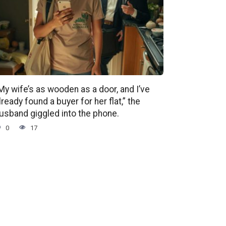
My wife’s as wooden as a door, and I’ve
lready found a buyer for her flat,” the
usband giggled into the phone.
0
17