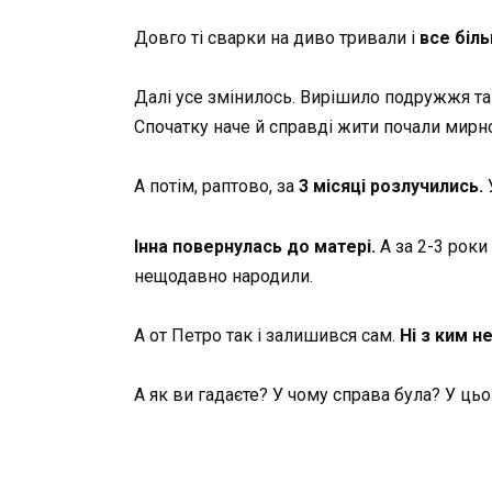
Довго ті сварки на диво тривали і
все біл
Далі усе змінилось. Вирішило подружжя та
Спочатку наче й справді жити почали мирн
А потім, раптово, за
3 місяці розлучились.
У
Інна повернулась до матері.
А за 2-3 роки
нещодавно народили.
А от Петро так і залишився сам.
Ні з ким н
А як ви гадаєте? У чому справа була? У цьо