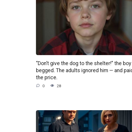
“Don’t give the dog to the shelter!” the boy
begged. The adults ignored him — and pai
the price.
0
28