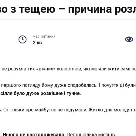
во з тещею – причина роз
Час читання
2 хв.
 не розумів тих «вічних» холостяків, які мріяли жити самі п
з першого погляду йому дуже сподобалась. І почуття ці бул
есілля було дуже розкішне і гучне.
.
От тільки про майбутнє не подумали. Житло для молодят не
о.
Нічого не насторожувало
. Перші кілька місяців.