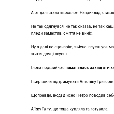
А от далі стало «весело». Наприклад, ставл
Не так одягнувся, не так сказав, не так ка
пледи замастив, сміття не виніс.
Ну а далі по сценарію, звісно: псуєш усе м
життя дочці псуєш.
Ілона перший час
намагалась захищати х
І вирішила підтримувати Антоніну Григорів
Щоправда, іноді дійсно Петро поводив себ
А їжу їв ту, що теща купляла та готувала.