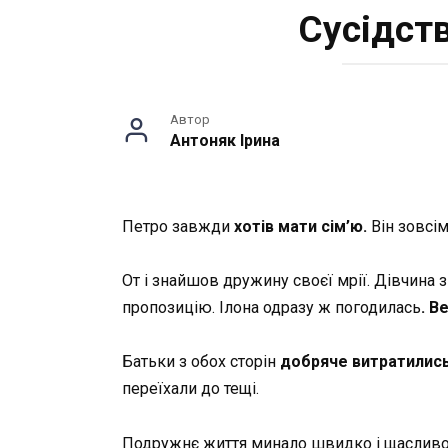
Сусідст
Автор
Антоняк Ірина
Петро завжди
хотів мати сім’ю.
Він зовсім
От і знайшов дружину своєї мрії. Дівчина 
пропозицію. Ілона одразу ж погодилась
. В
Батьки з обох сторін
добряче витратились
переїхали до тещі.
Подружнє життя минало швидко і щаслив