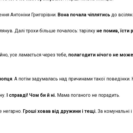
ення Антоніни Григорівни.
Вона почала чіплятись
до всіляк
шлянув. Далі трохи більше почалось: тарілку
не помив, їсти 
айно, усе ламається через тебе,
полагодити нічого не мож
лопця
. А потім задумалась над причинами такої поведінки.
ну.
І справді! Чом би й ні.
Мама поганого не порадить.
е негарно.
Гроші ховав від дружини і тещі.
За комунальні і