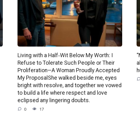
Living with a Half‑Wit Below My Worth: I
“
Refuse to Tolerate Such People or Their
a
Proliferation—A Woman Proudly Accepted
h
My ProposalShe walked beside me, eyes
bright with resolve, and together we vowed
to build a life where respect and love
eclipsed any lingering doubts.
0
17