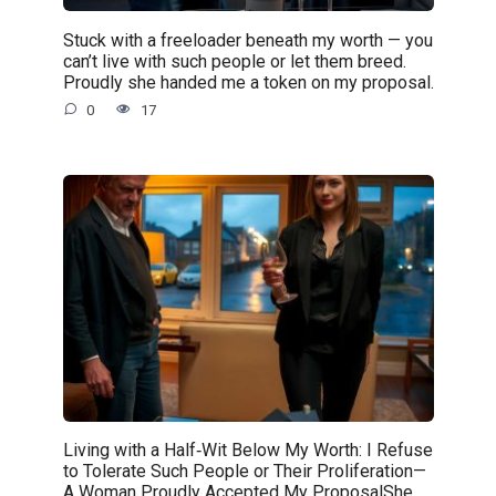
Stuck with a freeloader beneath my worth — you
can’t live with such people or let them breed.
Proudly she handed me a token on my proposal.
0
17
Living with a Half‑Wit Below My Worth: I Refuse
to Tolerate Such People or Their Proliferation—
A Woman Proudly Accepted My ProposalShe