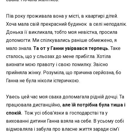
Пів року проживала вона у місті, в квартирі дітей.
Хоча мала свій прекрасний будинок в селі неподалік.
Донька її викликала, тобто моя невістка, просила
допомогти. Ми спілкувались раніше обмежено, я
мало знала.
Та от у Ганни увірвався терпець.
Таке
сталось, що у сльозах до мене прибігла. Хотіла
визнати мою правоту і свою помилку. Звісно
прийняла жінку. Розуміла, що причина серйозна, бо
Ганна не була ніколи істеричкою.
Увесь цей час моя сваха допомагала рідній дочці. Та
працювала дистанційно,
але їй потрібна була тиша і
спокій.
Тож усі обов’язки в господарстві та у
вихованні дитини Ганна взяла на себе. В усьому собі
відмовляла і забула про власне життя заради сім’ї