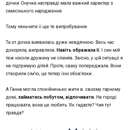
дочки. Онучка насправді мала важкий характер з
самісінького народження.
Тому няньчити її ще те випробування.
Та от дочка виявилась дуже невдячною. Весь час
докоряла, виправляла
. Навіть ображала її.
І син мій
теж ніколи дружину не спиняв. Звісно, у цій ситуації я
не підтримую дітей. Проте, сваху попереджала. Вони
створили сім’ю, це тепер їхні обов’язки.
А Ганна могла спокійненько жити в своєму гарному
домі,
займатись побутом, відпочивати.
На городі
працювати, вона це любить. Як гадаєте? Чия тут
правда?