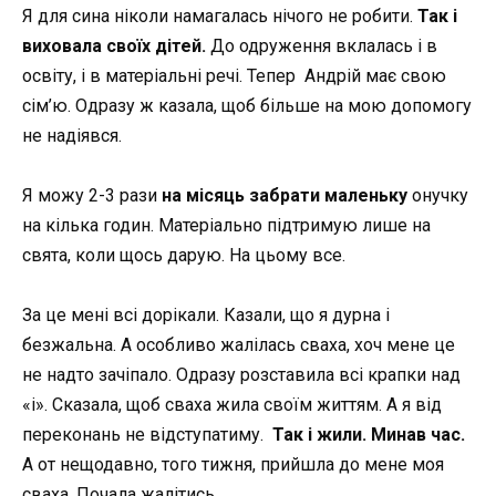
Я для сина ніколи намагалась нічого не робити.
Так і
виховала своїх дітей.
До одруження вклалась і в
освіту, і в матеріальні речі. Тепер Андрій має свою
сім’ю. Одразу ж казала, щоб більше на мою допомогу
не надіявся.
Я можу 2-3 рази
на місяць забрати маленьку
онучку
на кілька годин. Матеріально підтримую лише на
свята, коли щось дарую. На цьому все.
За це мені всі дорікали. Казали, що я дурна і
безжальна. А особливо жалілась сваха, хоч мене це
не надто зачіпало. Одразу розставила всі крапки над
«і». Сказала, щоб сваха жила своїм життям. А я від
переконань не відступатиму.
Так і жили. Минав час.
А от нещодавно, того тижня, прийшла до мене моя
сваха. Почала жалітись.