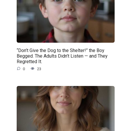
“Don’t Give the Dog to the Shelter!” the Boy
Begged. The Adults Didn’t Listen — and They
Regretted It.
0
23