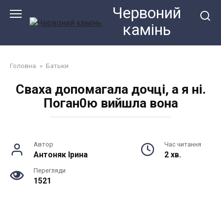
Перейти
Червоний
до
камiнь
змісту
Головна
»
Батьки
Сваха допомагала дочці, а я ні.
Поган0ю вийшла вона
Автор
Час читання
Антоняк Ірина
2 хв.
Перегляди
1521