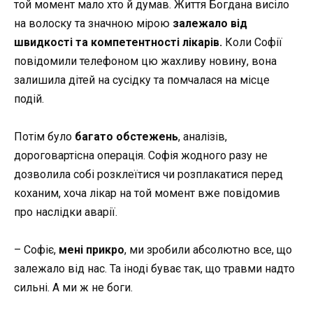
той момент мало хто й думав. Життя Богдана висіло
на волоску та значною мірою
залежало від
швидкості та компетентності лікарів.
Коли Софії
повідомили телефоном цю жахливу новину, вона
залишила дітей на сусідку та помчалася на місце
подій.
Потім було
багато обстежень
, аналізів,
дороговартісна операція. Софія жодного разу не
дозволила собі розклеїтися чи розплакатися перед
коханим, хоча лікар на той момент вже повідомив
про наслідки аварiї.
– Софіє,
мені прикро
, ми зробили абсолютно все, що
залежало від нас. Та іноді буває так, що травми надто
сильні. А ми ж не боги.