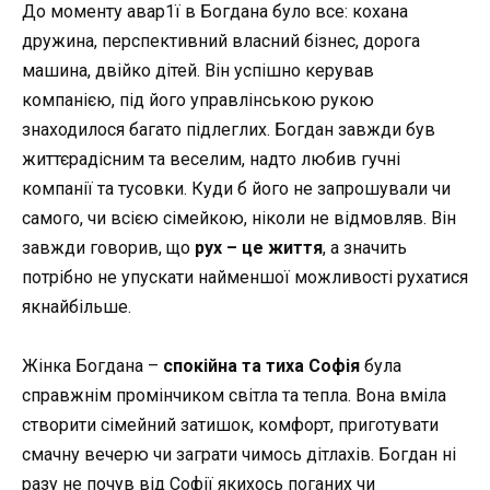
До моменту авар1ї в Богдана було все: кохана
дружина, перспективний власний бізнес, дорога
машина, двійко дітей. Він успішно керував
компанією, під його управлінською рукою
знаходилося багато підлеглих. Богдан завжди був
життєрадісним та веселим, надто любив гучні
компанії та тусовки. Куди б його не запрошували чи
самого, чи всією сімейкою, ніколи не відмовляв. Він
завжди говорив, що
рух – це життя
, а значить
потрібно не упускати найменшої можливості рухатися
якнайбільше.
Жінка Богдана –
спокійна та тиха Софія
була
справжнім промінчиком світла та тепла. Вона вміла
створити сімейний затишок, комфорт, приготувати
смачну вечерю чи заграти чимось дітлахів. Богдан ні
разу не почув від Софії якихось поганих чи