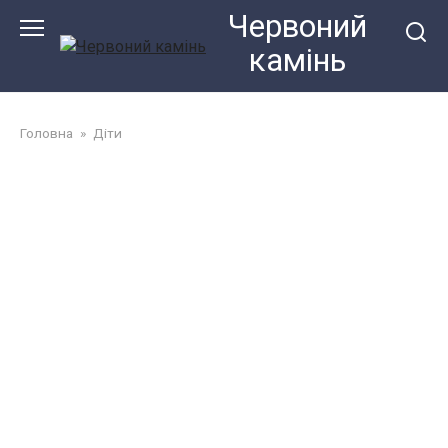
Перейти
Червоний
до
камiнь
змісту
Головна
»
Діти