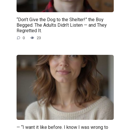
“Don’t Give the Dog to the Shelter!” the Boy
Begged. The Adults Didn’t Listen — and They
Regretted It.
0
23
— “I want it like before. I know I was wrong to