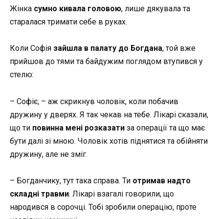
Жінка
сумно кивала головою
, лише дякувала та
старалася тримати себе в руках.
Коли Софія
зайшла в палату до Богдана
, той вже
прийшов до тями та байдужим поглядом втупився у
стелю:
– Софіє, – аж скрикнув чоловік, коли побачив
дружину у дверях. Я так чекав на тебе. Лікарі сказали,
що ти
повинна мені розказати
за операції та що має
бути далі зі мною. Чоловік хотів піднятися та обійняти
дружину, але не зміг.
– Богданчику, тут така справа. Ти
отримав надто
складні травми
. Лікарі взагалі говорили, що
народився в сорочці. Тобі зробили операцію, проте