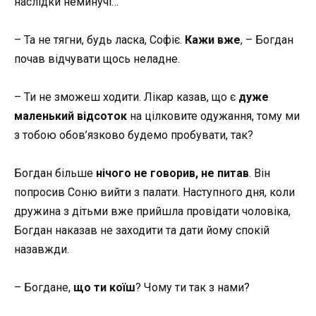
наслідки неминучі…
– Та не тягни, будь ласка, Софіє.
Кажи вже
, – Богдан
почав відчувати щось неладне.
– Ти не зможеш ходити. Лікар казав, що є
дуже
маленький відсоток
на цілковите одужання, тому ми
з тобою обов’язково будемо пробувати, так?
Богдан більше
нічого не говорив, не питав
. Він
попросив Соню вийти з палати. Наступного дня, коли
дружина з дітьми вже прийшла провідати чоловіка,
Богдан наказав не заходити та дати йому спокій
назавжди.
– Богдане,
що ти коїш
? Чому ти так з нами?