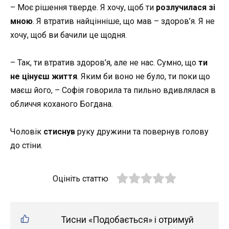
– Моє рішення тверде. Я хочу, щоб ти
розлучилася зі
мною
. Я втратив найцінніше, що мав – здоров’я. Я не
хочу, щоб ви бачили це щодня.
– Так, ти втратив здоров’я, але не нас. Сумно, що
ти
не цінуєш життя
. Яким би воно не було, ти поки що
маєш його, – Софія говорила та пильно вдивлялася в
обличчя коханого Богдана.
Чоловік
стиснув
руку дружини та повернув голову
до стіни.
Оцініть статтю
Тисни «Подобається» і отримуй