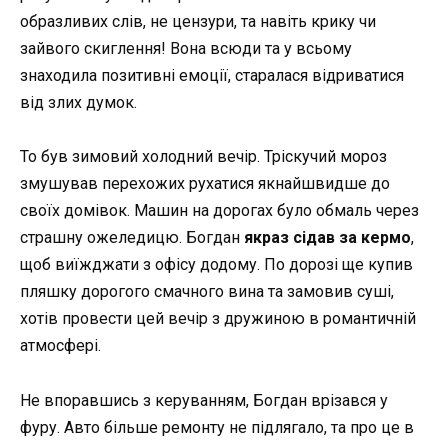
образливих слів, не цензури, та навіть крику чи
зайвого скиглення! Вона всюди та у всьому
знаходила позитивні емоції, старалася відриватися
від злих думок.
То був зимовий холодний вечір. Тріскучий мороз
змушував перехожих рухатися якнайшвидше до
своїх домівок. Машин на дорогах було обмаль через
страшну ожеледицю. Богдан
якраз сідав за кермо
,
щоб виїжджати з офісу додому. По дорозі ще купив
пляшку дорогого смачного вина та замовив суші,
хотів провести цей вечір з дружиною в романтичній
атмосфері.
Не впоравшись з керуванням, Богдан врiзався у
фуру. Авто більше ремонту не підлягало, та про це в