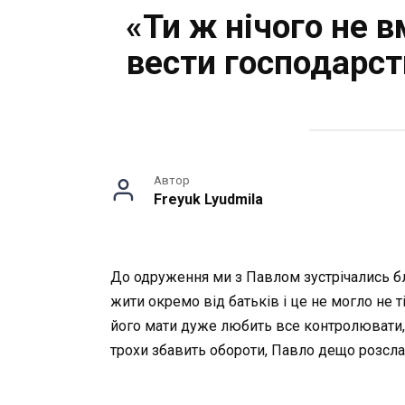
«Ти ж нічого не в
вести господарст
Автор
Freyuk Lyudmila
До одруження ми з Павлом зустрічались б
жити окремо від батьків і це не могло не 
його мати дуже любить все контролювати, в
трохи збавить обороти, Павло дещо розсла