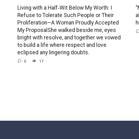
Living with a Half‑Wit Below My Worth: I
“
Refuse to Tolerate Such People or Their
a
Proliferation—A Woman Proudly Accepted
h
My ProposalShe walked beside me, eyes
bright with resolve, and together we vowed
to build a life where respect and love
eclipsed any lingering doubts.
0
17