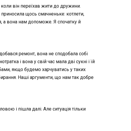
 коли він переїхав жити до дружини.
а приносила щось смачненьке: котлети,
, а вона нам допоможе. Я спочатку й
одобався ремонт, вона не сподобала собі
ратка і вона у свій час мала дві сукні і їй
рбами, якщо будемо харчуватись у таких
ибирання. Наші аргументи, що нам так добре
овою і пішла далі. Але ситуація тільки