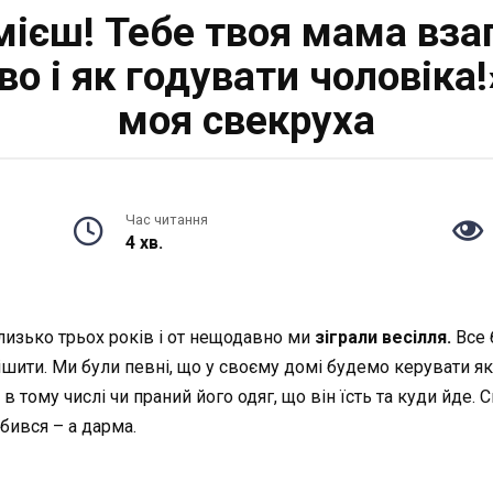
мієш! Тебе твоя мама вза
во і як годувати чоловіка
моя свекруха
Час читання
4 хв.
лизько трьох років і от нещодавно ми
зіграли весілля.
Все 
тішити. Ми були певні, що у своєму домі будемо керувати я
 тому числі чи праний його одяг, що він їсть та куди йде.
бився – а дарма.