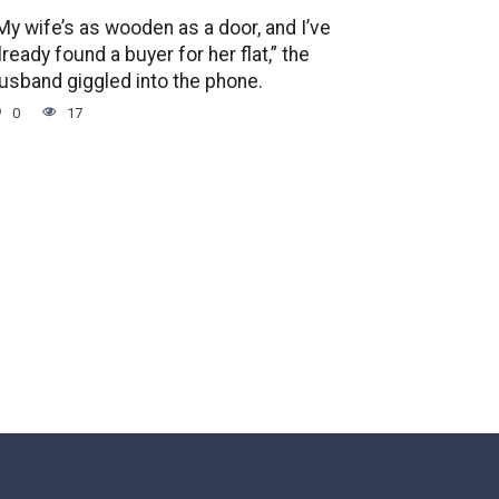
My wife’s as wooden as a door, and I’ve
lready found a buyer for her flat,” the
usband giggled into the phone.
0
17