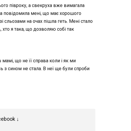
ього півроку, а свекруха вже вимагала
она повідомила мені, що має хорошого
зі сльозами на очах пішла геть. Мені стало
 хто я така, що дозволяю собі так
 мамі, що не її справа коли і як ми
сь з сином не стала. В неї ще були спроби
cebook ↓