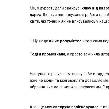
Ми, з дурості, дали свекрусі
ключ від квар
дарма. Якось я повернулась з роботи та поб
квіти, які точно ніяк не вписувались у наш
– Ну якщо
ви не розумієтесь
, то я сама по
Тоді я промовчала,
а просто замінила штор
Наступного разу я помітила у себе в гарде
вже не модні та моя зарплата дозволяє мен
вбрання, яке вона вважає некрасивим. Я про
Але і це моя
свекруха проігнорувала
– вон