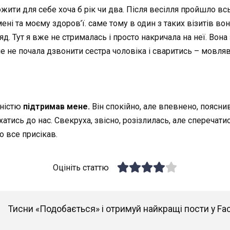
ожити для себе хоча б рік чи два. Після весілля пройшло вс
мені та моєму здоров’ї. саме тому в один з таких візитів в
д. Тут я вже не стрималась і просто накричала на неї. Вона 
е не почала дзвонити сестра чоловіка і сваритись – мовляв,
вністю
підтримав мене.
Він спокійно, але впевнено, пояснив
хатись до нас. Свекруха, звісно, розізлилась, але сперечати
 все присікав.
Оцініть статтю
Тисни «Подобається» і отримуй найкращі пости у Fa