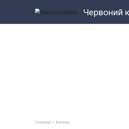
Перейти
Червоний 
до
змісту
Головна
»
Батьки