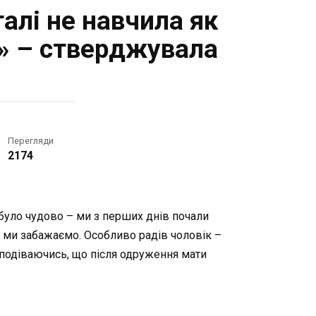
галі не навчила як
!» – стверджувала
Перегляди
2174
було чудово – ми з перших днів почали
к ми забажаємо. Особливо радів чоловік –
 Сподіваючись, що після одруження мати