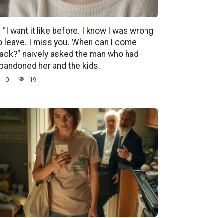
 “I want it like before. I know I was wrong
o leave. I miss you. When can I come
ack?” naively asked the man who had
bandoned her and the kids.
0
19