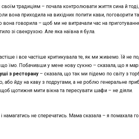
своїм традиціям – почала контролювати життя сина й тоді,
коли вона приходила на вихідних попити кави, поговорити т
 вона говорила – щоб ми не витрачали час на приготування
ило зі свекрухою. Але яка наївна я була.
астіше і все частіше критикувала те, як ми живемо. Їй не п
 що їмо. Побачивши у мене нову сукню – сказала, що я марнот
уші з ресторану
– сказала, що так ми підемо по світу з то
плю, або йду на каву з подругами, а не роблю генеральне пр
, щоб щотижня мити вікна та пересувати шафи – не діяли.
і намагатись не сперечатись. Мама сказала – я помахала гол