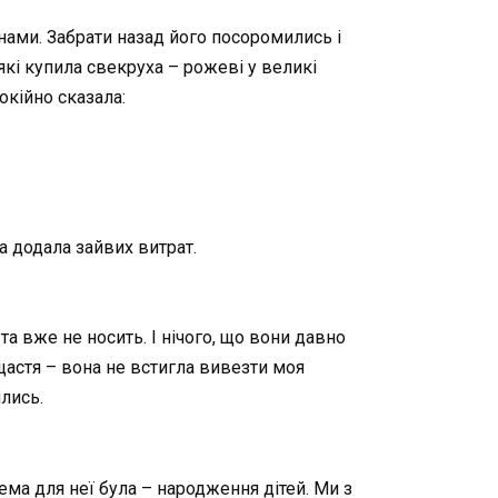
нами. Забрати назад його посоромились і
які купила свекруха – рожеві у великі
окійно сказала:
а додала зайвих витрат.
та вже не носить. І нічого, що вони давно
щастя – вона не встигла вивезти моя
ились.
ема для неї була – народження дітей. Ми з