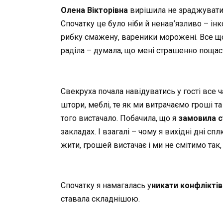
Олена Вікторівна
вирішила не зраджувати 
Спочатку це було ніби й ненав’язливо – ін
рибку смажену, вареники морожені. Все що
раділа – думала, що мені страшенно пощаст
Свекруха почала навідуватись у гості все ч
штори, меблі, те як ми витрачаємо гроші та
того вистачало. Побачила, що я
замовила с
закладах. І взагалі – чому я вихідні дні с
жити, грошей вистачає і ми не смітимо так
Спочатку я намагалась у
никати конфліктів
ставала складнішою.