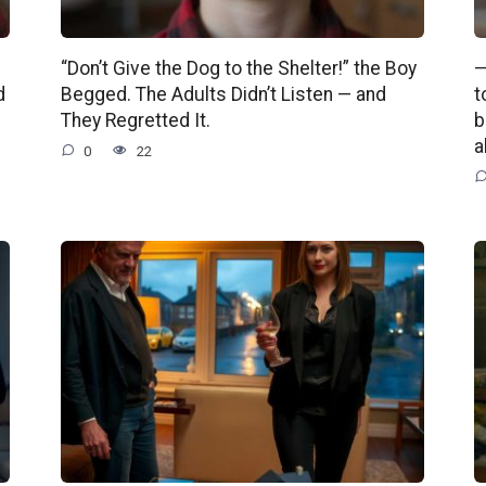
“Don’t Give the Dog to the Shelter!” the Boy
—
d
Begged. The Adults Didn’t Listen — and
t
They Regretted It.
b
a
0
22