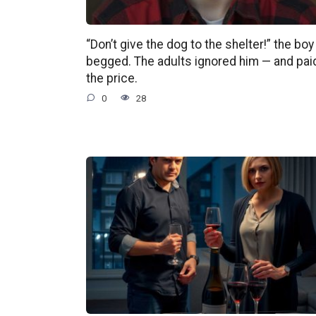
“Don’t give the dog to the shelter!” the boy
begged. The adults ignored him — and pai
the price.
0
28