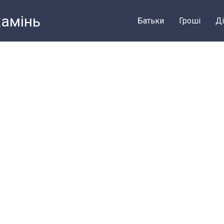
камiнь
Батьки
Грошi
Ді