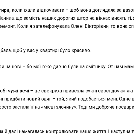
тири,
коли їхали відпочивати – щоб вона доглядала за вазо
ачила, що замість наших дорогих штор на вікнах висять ті, 
 ремонт. Коли я зателефонувала Олені Вікторівни, то вона сп
дбала, щоб у вас у квартирі було красиво.
и на нові – бо мої вже давно були на смітнику. От нам мам
робі
чужі речі
– це свекруха привезла сукні своєї дочки, які 
і придбати новий одяг – той, який подобається мені. Одне 
сто застала її на «місці злочину». Тоді ми добряче посвар
а й далі намагалась контролювати наше життя. І наступна т