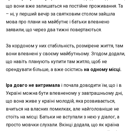
що вони вже залишаться на постійне проживання. Та
– ні, у перший вечір за святковим столом зайшла
мова про плани на майбутнє і батьки впевнено
заявили, що через два тижні повертаються.
За кордоном у них стабільність, розмірене життя, там
вони впевнені у своєму майбутньому. Згодом додали,
що навіть планують купити там житло, щоб не
орендувати більше, а вже осістись
на одному місці.
Іра довго не витримала
і почала доводити їм, що і в
Україні можна бути впевненому у завтрашньому дні,
що вона живе у країні молодій, яка розвивається,
вчиться на власних помилках, але найголовніше не
стоїть на місці. Батьки не вступали з нею у діалог, а
просто мовчки слухали. Вкінці додала, що як країна