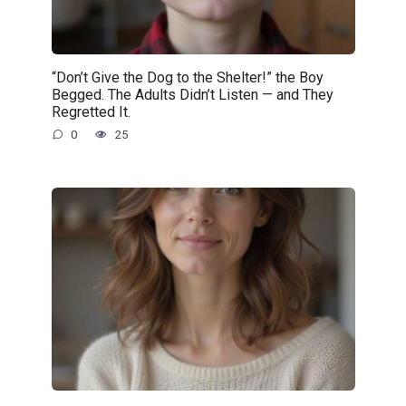
“Don’t Give the Dog to the Shelter!” the Boy
Begged. The Adults Didn’t Listen — and They
Regretted It.
0
25