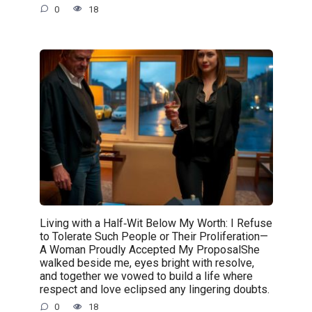
0
18
Living with a Half‑Wit Below My Worth: I Refuse
to Tolerate Such People or Their Proliferation—
A Woman Proudly Accepted My ProposalShe
walked beside me, eyes bright with resolve,
and together we vowed to build a life where
respect and love eclipsed any lingering doubts.
0
18