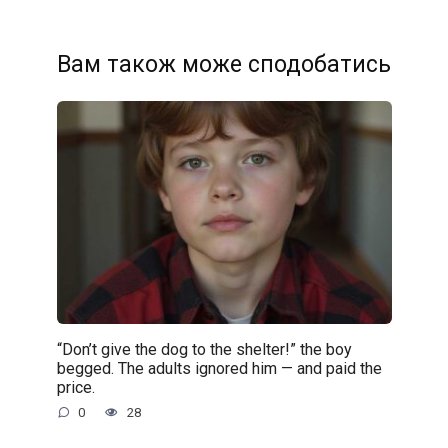
Вам також може сподобатись
“Don’t give the dog to the shelter!” the boy
begged. The adults ignored him — and paid the
price.
0
28