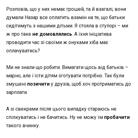
Розповів, що у них немає грошей, та й взагалі, вони
думали Назар все оплатить взамін на те, що батьки
сидітимуть з нашими дітьми. Я стояла в ступорі – ми
ж про таке
не домовлялись
. А їхня ініціатива
проводити час зі своїми ж онуками хіба має
оплачуватись?
Ми не знали що робити. Вимагати щось від батьків –
марно, але і їсти дітям зготувати потрібно. Так були
змушені
позичити
у друзів, щоб хоч протриматись до
зарплати.
А зі свекрами після цього випадку стараюсь не
спілкуватись і не бачитись. Ну не можу їм
пробачити
такого вчинку.