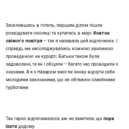
Заселившись в готель, першим ділом пішли
розвідувати околиці та купатись в морі.
Ковток
свіжого повітря
– так я називала цей відпочинок. І
справді, ми насолоджувались кожною хвилиною
проведеною на курорті. Батьки також були
задоволені, та як і обіцяли – багато час проводили з
онуками. А я з Назаром змогли знову відчути себе
молодими закоханими, що не обтяжені сімейними
турботами.
Так гарно відпочивалося, аж не замітили, що
пора
їхати
додому.