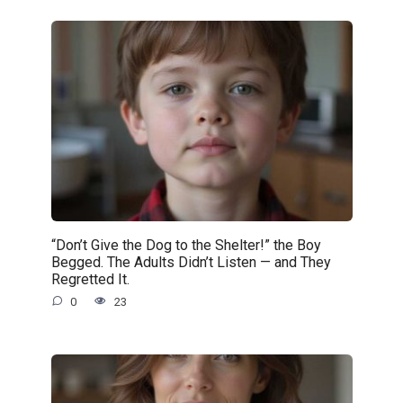
“Don’t Give the Dog to the Shelter!” the Boy
Begged. The Adults Didn’t Listen — and They
Regretted It.
0
23