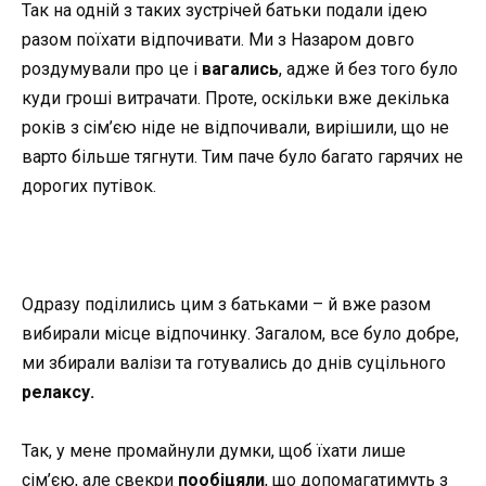
Так на одній з таких зустрічей батьки подали ідею
разом поїхати відпочивати. Ми з Назаром довго
роздумували про це і
вагались
, адже й без того було
куди гроші витрачати. Проте, оскільки вже декілька
років з сім’єю ніде не відпочивали, вирішили, що не
варто більше тягнути. Тим паче було багато гарячих не
дорогих путівок.
Одразу поділились цим з батьками – й вже разом
вибирали місце відпочинку. Загалом, все було добре,
ми збирали валізи та готувались до днів суцільного
релаксу.
Так, у мене промайнули думки, щоб їхати лише
сім’єю, але свекри
пообіцяли
, що допомагатимуть з