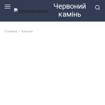
Перейти
Червоний
до
камiнь
змісту
Головна
»
Батьки