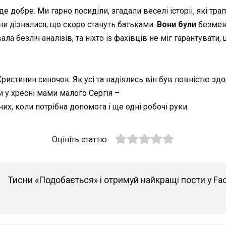
де добре. Ми гарно посиділи, згадали веселі історії, які т
они дізналися, що скоро стануть батьками.
Вони були
безмеж
ала безліч аналізів, та ніхто із фахівців не міг гарантувати,
я Христинин синочок. Як усі та надіялись він був повністю з
 у хресні мами малого Сергія –
их, коли потрібна допомога і ще одні робочі руки.
Оцініть статтю
Тисни «Подобається» і отримуй найкращі пости у Fa