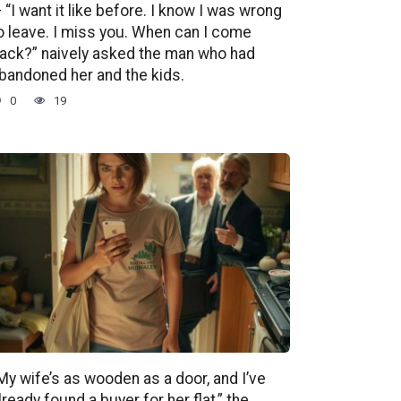
 “I want it like before. I know I was wrong
o leave. I miss you. When can I come
ack?” naively asked the man who had
bandoned her and the kids.
0
19
My wife’s as wooden as a door, and I’ve
lready found a buyer for her flat,” the