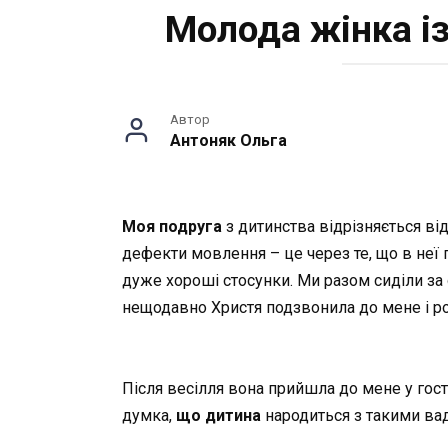
Молода жінка і
Автор
Антоняк Ольга
Моя подруга
з дитинства відрізняється від
дефекти мовлення – це через те, що в неї 
дуже хороші стосунки. Ми разом сиділи за 
нещодавно Христя подзвонила до мене і ро
Після весілля вона прийшла до мене у гос
думка,
що дитина
народиться з такими вада