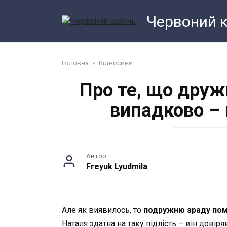
Перейти
Червоний 
до
змісту
Головна
»
Відносини
Про те, що друж
випадково – 
Автор
Freyuk Lyudmila
Але як виявилось, то
подружню зраду
пом
Наталя здатна на таку підлість – він довір