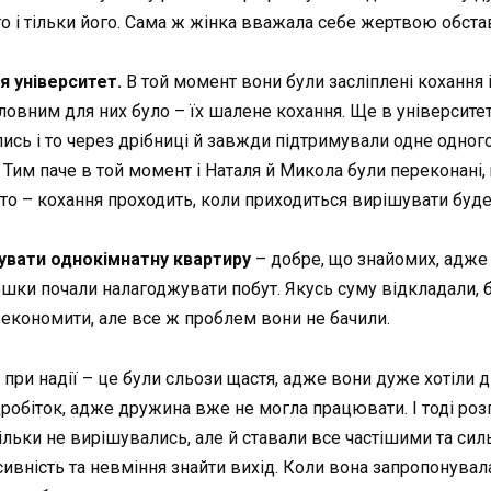
 і тільки його. Сама ж жінка вважала себе жертвою обстав
ля університет.
В той момент вони були засліплені кохання 
ловним для них було – їх шалене кохання. Ще в університет
ись і то через дрібниці й завжди підтримували одне одного. 
 Тим паче в той момент і Наталя й Микола були переконані, щ
сто – кохання проходить, коли приходиться вирішувати буд
увати
однокімнатну квартиру
– добре, що знайомих, адже т
шки почали налагоджувати побут. Якусь суму відкладали, 
 економити, але все ж проблем вони не бачили.
 при надії – це були сльози щастя, адже вони дуже хотіли д
робіток, адже дружина вже не могла працювати. І тоді роз
тільки не вирішувались, але й ставали все частішими та сил
асивність та невміння знайти вихід. Коли вона запропонува