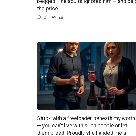
begged. The adults ignored him — and pai
the price.
0
28
Stuck with a freeloader beneath my worth
— you can’t live with such people or let
them breed. Proudly she handed me a