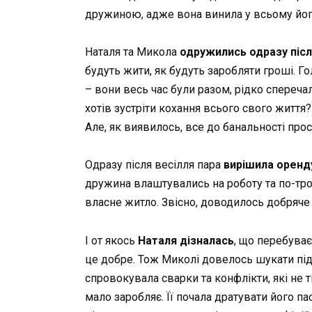
дружиною, адже вона винила у всьому його
Наталя та Микола
одружились одразу
піс
будуть жити, як будуть заробляти гроші. Го
– вони весь час були разом, рідко сперечал
хотів зустріти кохання всього свого життя?
Але, як виявилось, все до банальності про
Одразу після весілля пара
вирішила оренд
дружина влаштувались на роботу та по-тро
власне житло. Звісно, доводилось добряче
І от якось
Наталя дізналась
, що перебуває
це добре. Тож Миколі довелось шукати під
спровокувала сварки та конфлікти, які не 
мало заробляє. Її почала дратувати його п