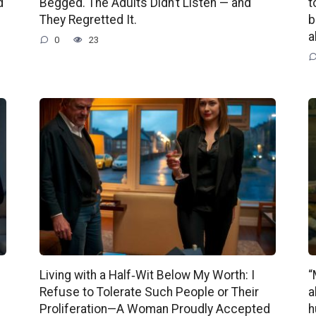
d
Begged. The Adults Didn’t Listen — and
t
They Regretted It.
b
a
0
23
Living with a Half‑Wit Below My Worth: I
“
Refuse to Tolerate Such People or Their
a
Proliferation—A Woman Proudly Accepted
h