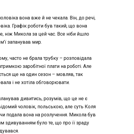
ловіка вона вже й не чекала. Він, до речі,
віка. Графік роботи був такий, що вона
, ніж Микола за цей час. Все ніби йшло
ім’ї запанував мир.
му, часто не брала трубку – розповідала
атримкою заробітної плати на роботі. Але
ться ще на один сезон – мовляв, так
вала і не хотіла обговорювати.
планував дивитись, розумів, що це не є
відомий чоловік, польською, але суть Коля
 чи подала вона на розлучення. Микола був
м здивуванням було те, що про її зраду
адувався.