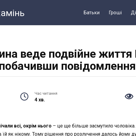
камiнь
Батьки
Грошi
Ді
ина веде подвійне життя
побачивши повідомлення у
Час читання
4 хв.
ічали всі, окрім нього
– це ще більше засмутило чоловіка. 
яв їй як нікому. Тому рішення про розлучення далось йому д