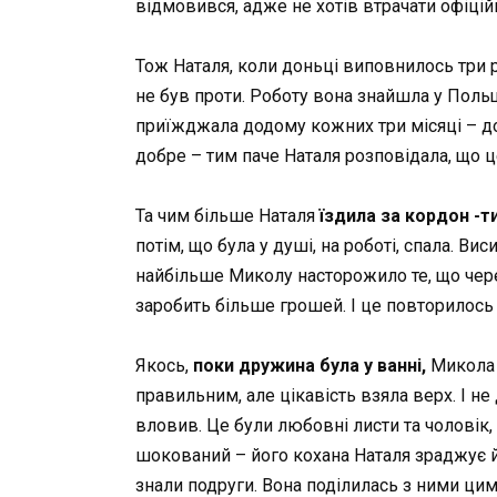
відмовився, адже не хотів втрачати офіцій
Тож Наталя, коли доньці виповнилось три 
не був проти. Роботу вона знайшла у Польщ
приїжджала додому кожних три місяці – дон
добре – тим паче Наталя розповідала, що це
Та чим більше Наталя
їздила за кордон
-т
потім, що була у душі, на роботі, спала. В
найбільше Миколу насторожило те, що чере
заробить більше грошей. І це повторилось 
Якось,
поки дружина
була у ванні,
Микола п
правильним, але цікавість взяла верх. І н
вловив. Це були любовні листи та чоловік,
шокований – його кохана Наталя зраджує йо
знали подруги. Вона поділилась з ними цим 