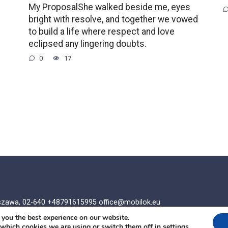
My ProposalShe walked beside me, eyes
bright with resolve, and together we vowed
to build a life where respect and love
eclipsed any lingering doubts.
0
17
rszawa, 02-640 +48791615995
office@mobilok.eu
 you the best experience on our website.
 which cookies we are using or switch them off in
settings
.