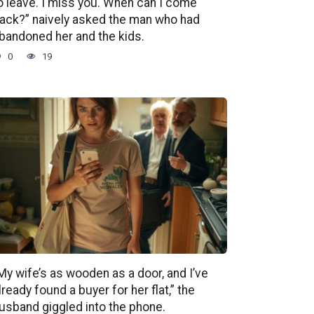
o leave. I miss you. When can I come
ack?” naively asked the man who had
bandoned her and the kids.
0
19
My wife’s as wooden as a door, and I’ve
lready found a buyer for her flat,” the
usband giggled into the phone.