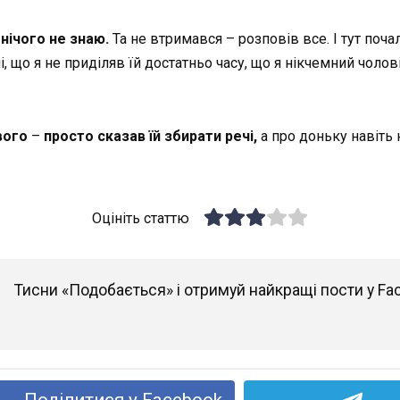
нічого не знаю.
Та не втримався – розповів все. І тут поча
і, що я не приділяв їй достатньо часу, що я нікчемний чоло
вого
–
просто сказав їй збирати речі,
а про доньку навіть 
Оцініть статтю
Тисни «Подобається» і отримуй найкращі пости у Fa
Поділитися у Facebook