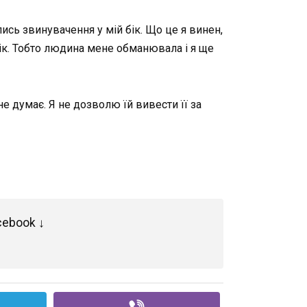
лись звинувачення у мій бік. Що це я винен,
вік. Тобто людина мене обманювала і я ще
не думає. Я не дозволю їй вивести її за
cebook ↓