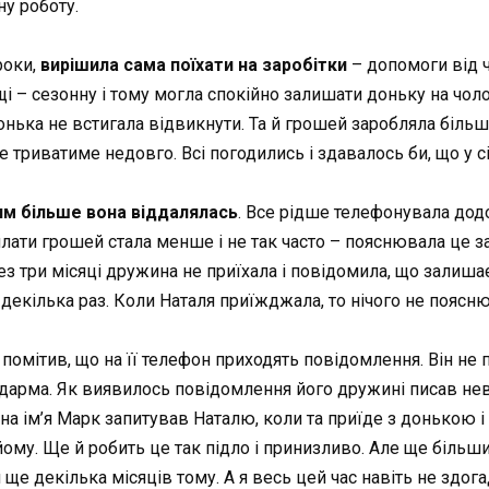
ну роботу.
роки,
вирішила сама
поїхати на заробітки
– допомоги від чо
і – сезонну і тому могла спокійно залишати доньку на чоло
ька не встигала відвикнути. Та й грошей заробляла більше
 триватиме недовго. Всі погодились і здавалось би, що у с
им більше вона віддалялась
. Все рідше телефонувала додо
исилати грошей стала менше і не так часто – пояснювала це з
з три місяці дружина не приїхала і повідомила, що залишає
декілька раз. Коли Наталя приїжджала, то нічого не поясню
омітив, що на її телефон приходять повідомлення. Він не 
е дарма. Як виявилось повідомлення його дружині писав не
 на ім’я Марк запитував Наталю, коли та приїде з донькою і
му. Ще й робить це так підло і принизливо. Але ще більши
ще декілька місяців тому. А я весь цей час навіть не здог