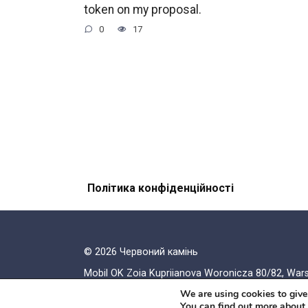
token on my proposal.
0
17
Політика конфіденційності
© 2026 Червоний камiнь
Mobil OK Zoia Kupriianova Woronicza 80/82, Wa
We are using cookies to give
You can find out more about