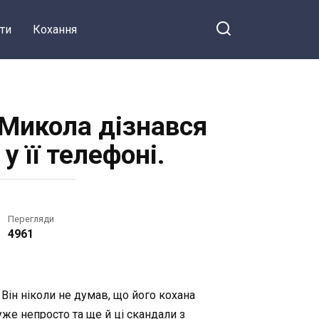
ти
Кохання
 Микола дізнався
 її телефоні.
Перегляди
4961
Він ніколи не думав, що його кохана
уже непросто та ще й ці скандали з