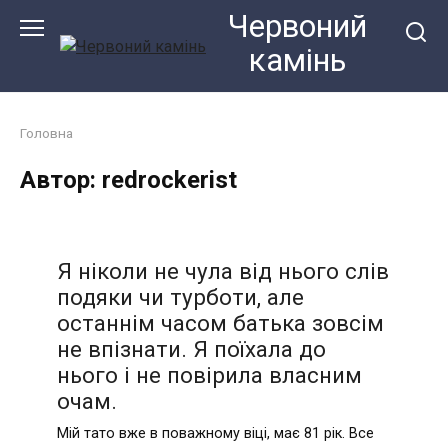
Перейти
Червоний
до
камiнь
змісту
Головна
Автор:
redrockerist
Я ніколи не чула від нього слів
подяки чи турботи, але
останнім часом батька зовсім
не впізнати. Я поїхала до
нього і не повірила власним
очам.
Мій тато вже в поважному віці, має 81 рік. Все