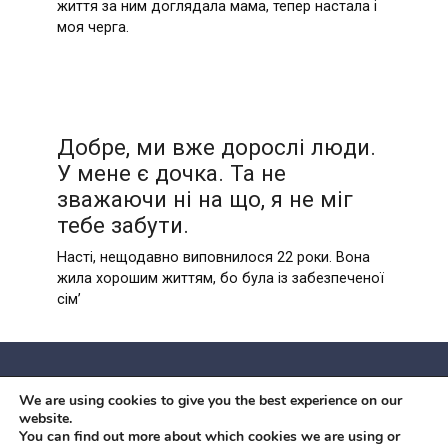
життя за ним доглядала мама, тепер настала і
моя черга.
Добре, ми вже дорослі люди.
У мене є дочка. Та не
зважаючи ні на що, я не міг
тебе забути.
Насті, нещодавно виповнилося 22 роки. Вона
жила хорошим життям, бо була із забезпеченої
сім’
We are using cookies to give you the best experience on our
© 2026 Червоний камiнь
website.
Mobil OK Zoia Kupriianova Woronicza 80/82, Warszawa, 02-
You can find out more about which cookies we are using or