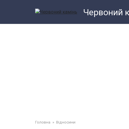
Перейти
Червоний 
до
змісту
Головна
»
Відносини