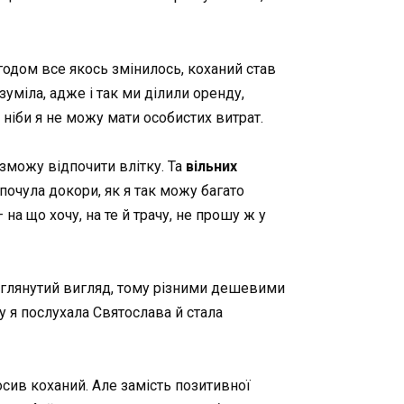
годом все якось змінилось, коханий став
міла, адже і так ми ділили оренду,
, ніби я не можу мати особистих витрат.
 зможу відпочити влітку. Та
вільних
почула докори, як я так можу багато
а що хочу, на те й трачу, не прошу ж у
доглянутий вигляд, тому різними дешевими
му я послухала Святослава й стала
осив коханий. Але замість позитивної