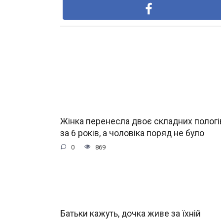
Жінка перенесла двоє складних пологі
за 6 років, а чоловіка поряд не було
0
869
Батьки кажуть, дочка живе за їхній