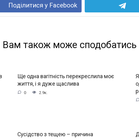
Поділитися у Facebook
Вам також може сподобатись
в
Ще одна вагітність перекреслила моє
Я
життя, і я дуже щаслива
о
р
0
2.9к.
Сусідство з тещею – причина
Д