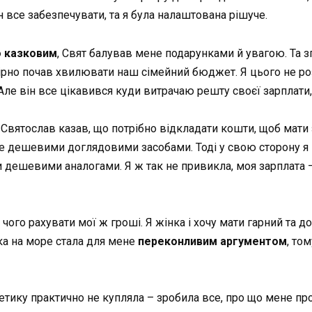
н все забезпечувати, та я була налаштована рішуче.
о казковим
, Свят балував мене подарунками й увагою. Та з
ірно почав хвилювати наш сімейний бюджет. Я цього не розу
. Але він все цікавився куди витрачаю решту своєї зарплати
, Святослав казав, що потрібно відкладати кошти, щоб мати
не дешевими доглядовими засобами. Тоді у свою сторону я 
 дешевими аналогами. Я ж так не привикла, моя зарплата – н
чого рахувати мої ж гроші. Я жінка і хочу мати гарний та 
ка на море стала для мене
переконливим аргументом
, то
метику практично не купляла – зробила все, про що мене пр