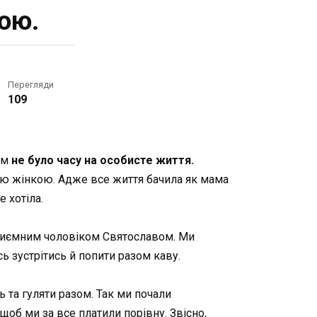
ою.
Перегляди
109
ім
не було часу на особисте життя.
ною жінкою. Адже все життя бачила як мама
 хотіла.
з приємним чоловіком Святославом. Ми
 зустрітись й попити разом каву.
 та гуляти разом. Так ми почали
 щоб ми за все платили порівну. Звісно,