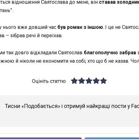
юється відношення Святослава до мене, він
ставав холодни
тань”.
 у нього вже довший час
був роман з іншою
. І це не Свято
ав – зібрав речі й переїхав.
кі ми так довго відкладали Святослав
благополучно забрав 
ою й ніколи не економити на собі, хто що б не казав. Чолові
Оцініть статтю
Тисни «Подобається» і отримуй найкращі пости у Fa