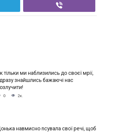
к тільки ми наблизились до своєї мрії,
дразу знайшлись бажаючі нас
озлучити!
0
2к.
онька навмисно nсувала свої речі, щоб