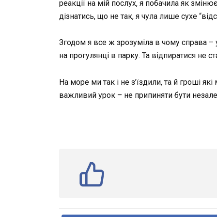
реакції на мій послух, я побачила як змін
дізнатись, що не так, я чула лише сухе “відс
Згодом я все ж зрозуміла в чому справа –
на прогулянці в парку. Та відпиратися не ст
На море ми так і не з’їздили, та й гроші я
важливий урок – не припиняти бути незалежн