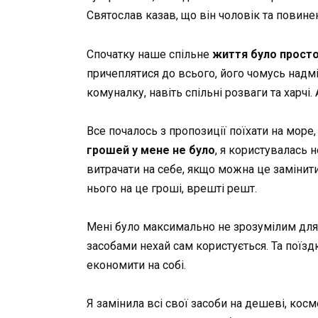
Святослав казав, що він чоловік та повине
Спочатку наше спільне
життя було прост
причеплятися до всього, його чомусь надм
комуналку, навіть спільні розваги та харчі
Все почалось з пропозиції поїхати на море
грошей у мене не було
, я користувалась 
витрачати на себе, якщо можна це замінити
нього на це гроші, врешті решт.
Мені було максимально не зрозумілим для 
засобами нехай сам користується. Та поїзд
економити на собі.
Я замінила всі свої засоби на дешеві, кос