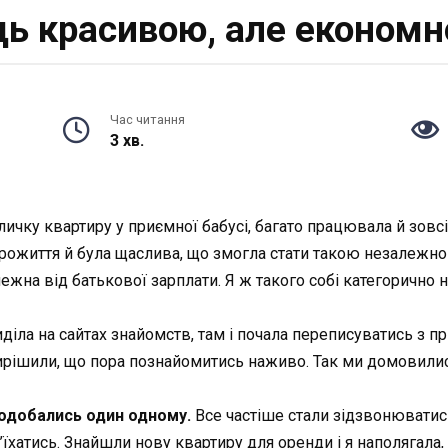
дь красивою, але економн
Час читання
3 хв.
ичку квартиру у приємної бабусі, багато працювала й зовс
а прожиття й була щаслива, що змогла стати такою незалеж
жна від батькової зарплати. Я ж такого собі категорично не
 сиділа на сайтах знайомств, там і почала переписуватись 
вирішили, що пора познайомитись наживо. Так ми домовились
одобались один одному.
Все частіше стали зідзвонюватись
з’їхатись. Знайшли нову квартиру для оренди і я наполягала,