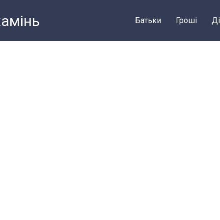
камiнь
Батьки
Грошi
Ді