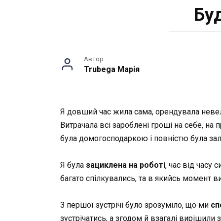
Бу
Автор
Trubega Марія
Я довший час жила сама, орендувала невел
Витрачала всі зароблені гроші на себе, н
була домогосподаркою і повністю була зале
Я була
зациклена на роботі
, час від часу
багато спілкувались, та в якийсь момент 
З першої зустрічі було зрозуміло, що ми
сп
зустрічатись, а згодом й взагалі вирішили 