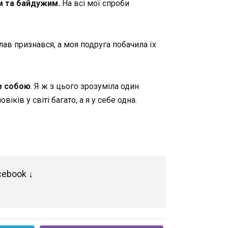
м та байдужим.
На всі мої спроби
слав признався, а моя подруга побачила їх
з собою
. Я ж з цього зрозуміла один
ків у світі багато, а я у себе одна.
cebook ↓