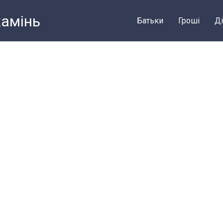
камiнь
Батьки
Грошi
Ді