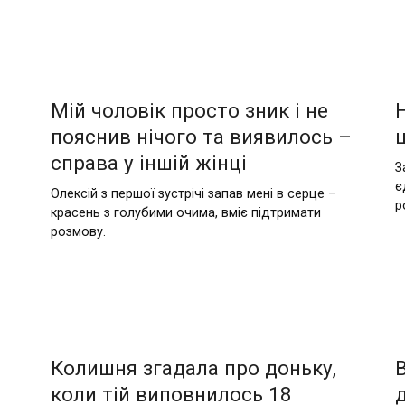
Мій чоловік просто зник і не
пояснив нічого та виявилось –
справа у іншій жінці
З
є
Олексій з першої зустрічі запав мені в серце –
р
красень з голубими очима, вміє підтримати
розмову.
Колишня згадала про доньку,
коли тій виповнилось 18