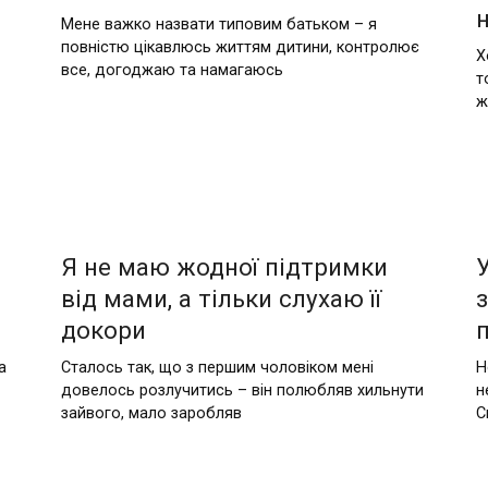
Мене важко назвати типовим батьком – я
повністю цікавлюсь життям дитини, контролює
Х
все, догоджаю та намагаюсь
т
ж
Я не маю жодної підтримки
від мами, а тільки слухаю її
з
докори
а
Сталось так, що з першим чоловіком мені
Н
довелось розлучитись – він полюбляв хильнути
н
зайвого, мало заробляв
С