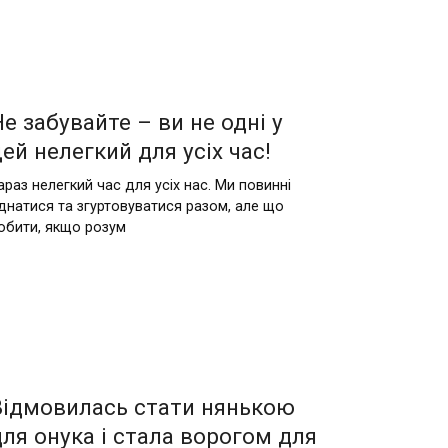
Не забувайте – ви не одні у
цей нелегкий для усіх час!
араз нелегкий час для усіх нас. Ми повинні
днатися та згуртовуватися разом, але що
обити, якщо розум
Відмовилась стати нянькою
для онука і стала ворогом для