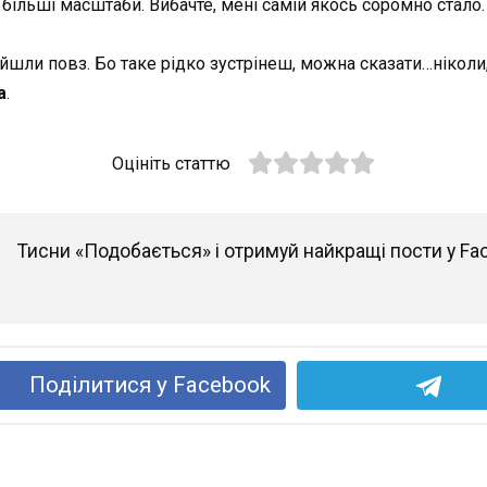
більші масштаби. Вибачте, мені самій якось соромно стало.
ойшли повз. Бо таке рідко зустрінеш, можна сказати…ніколи
а
.
Оцініть статтю
Тисни «Подобається» і отримуй найкращі пости у Fa
Поділитися у Facebook