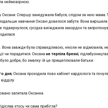
ула неймовірною.
у Оксани. Спершу занедужала бабуся, слідом за нею мама. 
 подальше навчання Оксані довелося забути. Вона вирішила 
сце підвернулося, сусідка виїжджала закордон та запропонув
годилася.
. Вона завжди була справедливою, ніколи не відмовила, не 
ції чи порадитися. Оксана
не терпіла брехні
, підлабузництва
 було добре, бо змалку їй це прищеплювали батьки.
го дня
, Оксана проходила повз кабінет кардіолога та почула
відділу.
овано запитала Оксанка.
Підіслав хтось чи сама прибігла?