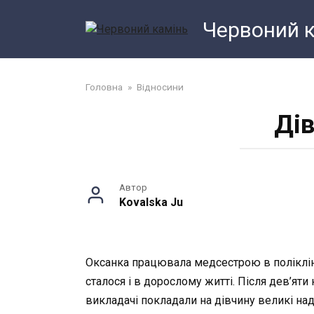
Перейти
Червоний 
до
змісту
Головна
»
Відносини
Дів
Автор
Kovalska Ju
Оксанка працювала медсестрою в поліклініц
сталося і в дорослому житті. Після дев’яти
викладачі покладали на дівчину великі наді