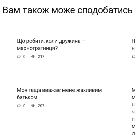
Вам також може сподобатись
Що робити, коли дружина –
Н
марнотратниця?
н
0
217
Моя теща вважає мене жахливим
М
батьком
м
н
0
207
ч
п
м
д