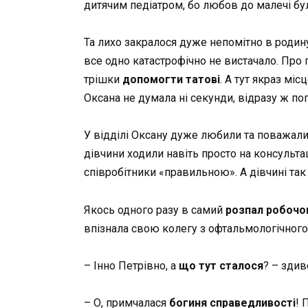
дитячим педіатром, бо любов до малечі б
Та лихо закралося дуже непомітно в родин
все одно катастрофічно не вистачало. Про
трішки
допомогти татові
. А тут якраз мі
Оксана не думала ні секунди, відразу ж по
У відділі Оксану дуже любили та поважали
дівчини ходили навіть просто на консульта
співробітники «правильною». А дівчині так
Якось одного разу в самий
розпал робочо
впізнала свою колегу з офтальмологічного 
– Інно Петрівно, а
що тут сталося
? – здив
– О, примчалася
богиня справедливості
! 