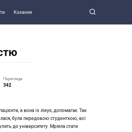
ти
Кохання
істю
Перегляди
342
ієнти, а вона їх лікує, допомагає. Так
лася, була передовою студенткою, всі
упить до університету. Мріяла стати