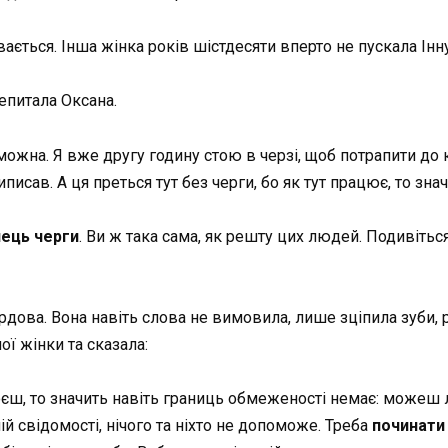
увається. Інша жінка років шістдесяти вперто не пускала Інну
епитала Оксана.
 можна. Я вже другу годину стою в черзі, щоб потрапити до
писав. А ця преться тут без черги, бо як тут працює, то знач
нець черги
. Ви ж така сама, як решту цих людей. Подивіться
ордова. Вона навіть слова не вимовила, лише зціпила зуби
ої жінки та сказала:
єш, то значить навіть границь обмеженості немає: можеш л
й свідомості, нічого та ніхто не допоможе. Треба
починати