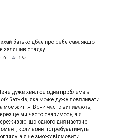
ехай батько дбає про себе сам, якщо
е залишив спадку
0
1.6к.
ене дуже хвилює одна проблема в
оїх батьків, яка може дуже повпливати
а моє життя. Вони часто випивають, і
ерез це ми часто сваримось, а я
ереживаю, що одного дня настане
омент, коли вони потребуватимуть
огляду, а я не зможу відмовити