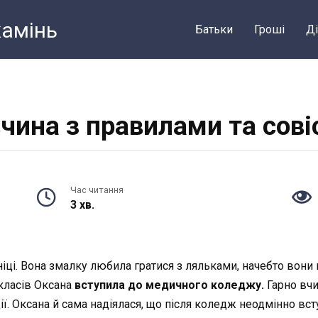
камiнь
Батьки
Грошi
Ді
чина з правилами та сов
Час читання
3 хв.
і. Вона змалку любила гратися з ляльками, начебто вони пац
 класів Оксана
вступила до медичного коледжу.
Гарно вчи
ї. Оксана й сама надіялася, що після коледж неодмінно вст