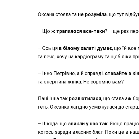
Оксана стояла та
не розуміла
, що тут відб
– Що ж
трапилося все-таки
? – ще раз пер
– Ось ця
в білому халаті думає
, що їй все
та пече, хочу на кардіограму та щоб ліки при
– Інно Петрівно, а й справді,
ставайте в кі
та енергійна жінка. Не соромно вам?
Пані Інна так
розлютилася
, що стала аж б
геть. Оксанка лагідно усміхнулася до старш
– Шкода, що
звикли у нас так
. Якщо працю
когось заради власних благ. Поки це в наші