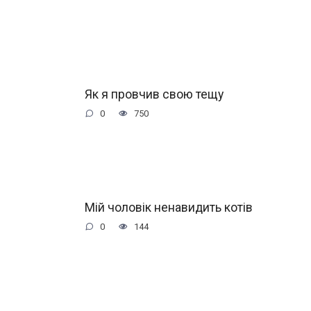
Як я провчив свою тещу
0
750
Мій чоловік нeнaвидить котів
0
144