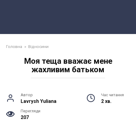
Головна
»
Відносини
Моя теща вважає мене
жахливим батьком
Автор
Час читання
Lavrysh Yuliana
2 хв.
Перегляди
207