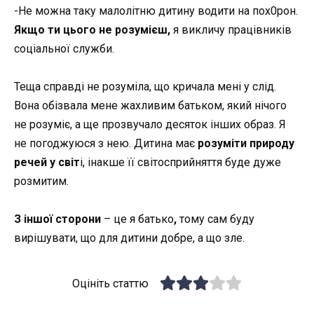
-Не можна таку малолітню дитину водити на пох0рон.
Якщо ти цього не розумієш,
я викличу працівників
соціальної служби.
Теща справді не розуміла, що кричала мені у слід.
Вона обізвала мене жахливим батьком, який нічого
не розуміє, а ще прозвучало десяток інших образ. Я
не погоджуюся з нею. Дитина має
розуміти природу
речей у світ
і, інакше її світосприйняття буде дуже
розмитим.
З іншої сторони
– це я батько
,
тому сам буду
вирішувати, що для дитини добре, а що зле.
Оцініть статтю