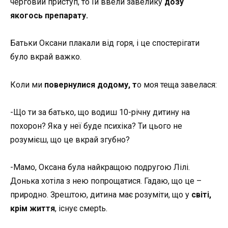
черговий приступ, то їй ввели завелику
дозу
якогось препарату.
Батьки Оксани плакали від горя, і це спостерігати
було вкрай важко.
Коли ми
повернулися додому, т
о моя теща завелася:
-Що ти за батько, що водиш 10-річну дитину на
похорон? Яка у неї буде психіка? Ти цього не
розумієш, що це вкрай згубно?
-Мамо, Оксана була найкращою подругою Лілі.
Донька хотіла з нею попрощатися. Гадаю, що це –
природно. Зрештою, дитина має розуміти, що у
світі,
крім життя
, існує смeрtь.