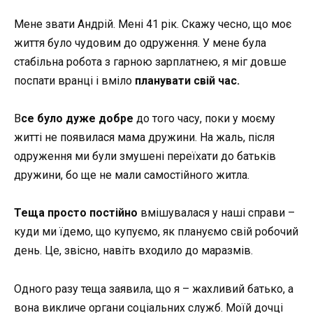
Мене звати Андрій. Мені 41 рік. Скажу чесно, що моє
життя було чудовим до одруження. У мене була
стабільна робота з гарною зарплатнею, я міг довше
поспати вранці і вміло
планувати свій час.
В
се було дуже добре
до того часу, поки у моєму
житті не появилася мама дружини. На жаль, після
одруження ми були змушені переїхати до батьків
дружини, бо ще не мали самостійного житла.
Теща просто постійно
вмішувалася у наші справи –
куди ми їдемо, що купуємо, як плануємо свій робочий
день. Це, звісно, навіть входило до маразмів.
Одного разу теща заявила, що я – жахливий батько, а
вона викличе органи соціальних служб. Моїй дочці