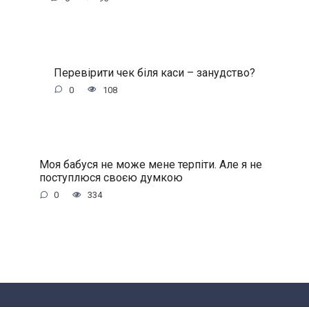
Перевірити чек біля каси – занудствo?
0
108
Моя бабуся не може мене терпіти. Але я не
поступлюся своєю думкою
0
334