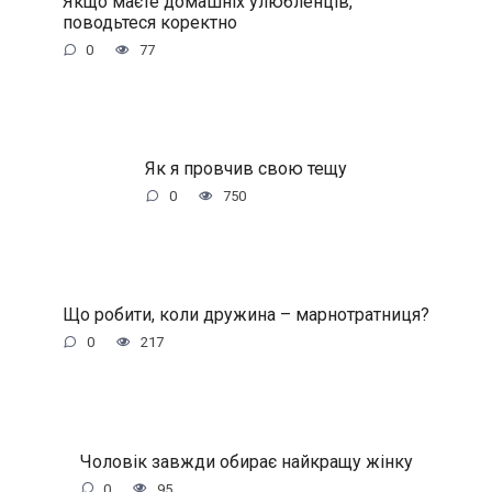
Якщо маєте домашніх улюбленців,
поводьтеся коректно
0
77
Як я провчив свою тещу
0
750
Що робити, коли дружина – марнотратниця?
0
217
Чоловік завжди обирає найкращу жінку
0
95