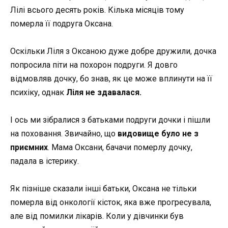
Лілі всього десять років. Кілька місяців тому
померла її подруга Оксана.
Оскільки Ліля з Оксаною дуже добре дружили, дочка
попросила піти на похорон подруги. Я довго
відмовляв дочку, бо знав, як це може вплинути на її
психіку, однак
Ліля не здавалася.
І ось ми зібралися з батьками подруги дочки і пішли
на поховання. Звичайно, що
видовище було не з
приємних
. Мама Оксани, бачачи померлу дочку,
падала в істерику.
Як пізніше сказали інші батьки, Оксана не тільки
померла від онкології кісток, яка вже прогресувала,
але від помилки лікарів. Коли у дівчинки був