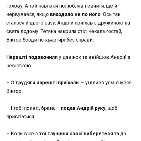
голову. А той навпаки полюбляв повчити, ще й
нервувався, якщо
виходило не по його
. Ось так
сталося й цього разу. Андрій приїхав з дружиною на
свята додому. Тетяна накрила стіл, чекала гостей,
Віктор броди по квартирі без справи
.
Нарешті подзвонили
у дзвінок та ввійшов Андрій з
невісткою.
– О
трудяги нарешті приїхали
, – уїдливо усміхнувся
Віктор.
– І тобі привіт, брате, –
подав Андрій руку
, щоб
привітатися.
– Коли вже з
тої глушини своєї виберетеся
та до