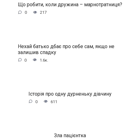
Що робити, коли дружина – марнотратниця?
0
217
Нехай батько дбає про себе сам, якщо не
залишив спадку
0
1.6к.
Історія про одну дурненьку дівчину
0
611
Зла пацієнтка