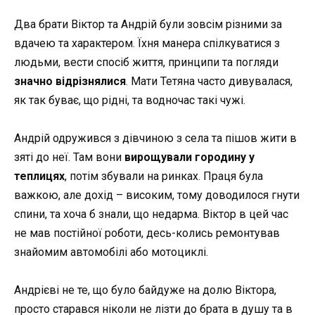
Два брати Віктор та Андрій були зовсім різними за
вдачею та характером. Їхня манера спілкуватися з
людьми, вести спосіб життя, принципи та погляди
значно відрізнялися
. Мати Тетяна часто дивувалася,
як так буває, що рідні, та водночас такі чужі.
Андрій одружився з дівчиною з села та пішов жити в
зяті до неї. Там вони
вирощували городину у
теплицях
, потім збували на ринках. Праця була
важкою, але дохід – високим, тому доводилося гнути
спини, та хоча б знали, що недарма. Віктор в цей час
не мав постійної роботи, десь-колись ремонтував
знайомим автомобілі або мотоциклі.
Андрієві не те, що було байдуже на долю Віктора,
просто старався ніколи не лізти до брата в душу та в