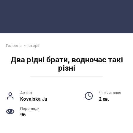
Головна
»
Історії
Два рідні брати, водночас такі
різні
Автор
Час читання
Kovalska Ju
2 хв.
Перегляди
96