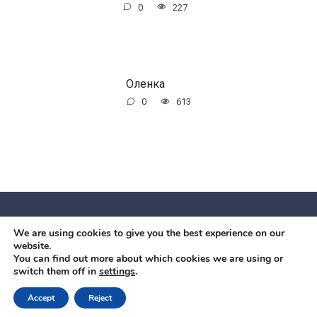
0
227
Оленка
0
613
We are using cookies to give you the best experience on our
© 2026 Червоний камiнь
website.
Mobil OK Zoia Kupriianova Woronicza 80/82, Warszawa, 02-
You can find out more about which cookies we are using or
switch them off in
settings
.
640 +48791615995
office@mobilok.eu
Accept
Reject