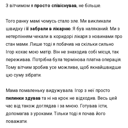
З вітчимом я
просто співіснував
, не більше.
Того ранку мамі чомусь стало зле. Ми викликали
швидку і
її забрали в лікарню
. Я був наляканий. Ми з
нетерпінням чекали в коридорі лікаря з новинами про
стан мами. Лише тоді я побачив на скільки сильно
Ігор кохає мою матір. Він не знаходив собі місця, так
переживав. Потрібна була термінова платна операція.
Тому вітчим зробив усе можливе, щоб якнайшвидше
цю суму зібрати.
Мама помаленьку видужувала. Ігор з неї просто
пилинки здував
та ні на крок не відходив. Весь цей
час від також доглядав і за мною. Готував їсти,
допомагав з уроками. Тільки тоді я почав його
поважати.