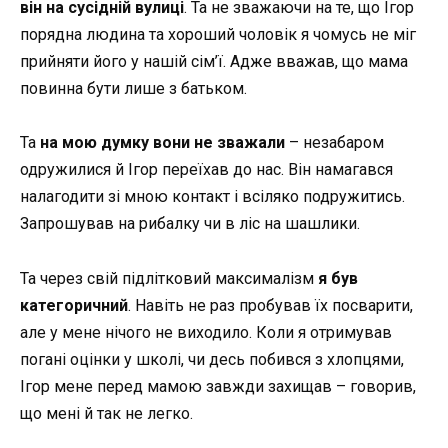
він на сусідній вулиці
. Та не зважаючи на те, що Ігор
порядна людина та хороший чоловік я чомусь не міг
прийняти його у нашій сім’ї. Адже вважав, що мама
повинна бути лише з батьком.
Та
на мою думку вони не зважали
– незабаром
одружилися й Ігор переїхав до нас. Він намагався
налагодити зі мною контакт і всіляко подружитись.
Запрошував на рибалку чи в ліс на шашлики.
Та через свій підлітковий максималізм
я був
категоричний
. Навіть не раз пробував їх посварити,
але у мене нічого не виходило. Коли я отримував
погані оцінки у школі, чи десь побився з хлопцями,
Ігор мене перед мамою завжди захищав – говорив,
що мені й так не легко.