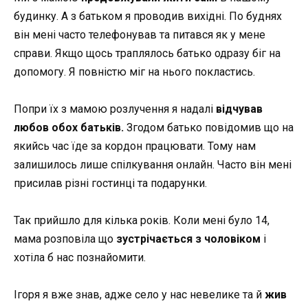
будинку. А з батьком я проводив вихідні. По буднях
він мені часто телефонував та питався як у мене
справи. Якщо щось траплялось батько одразу біг на
допомогу. Я повністю міг на нього покластись.
Попри їх з мамою розлучення я надалі
відчував
любов обох батьків.
Згодом батько повідомив що на
якийсь час їде за кордон працювати. Тому нам
залишилось лише спілкування онлайн. Часто він мені
присилав різні гостинці та подарунки.
Так прийшло для кілька років. Коли мені було 14,
мама розповіла що
зустрічається з чоловіком
і
хотіла б нас познайомити.
Ігоря я вже знав, адже село у нас невелике та й
жив