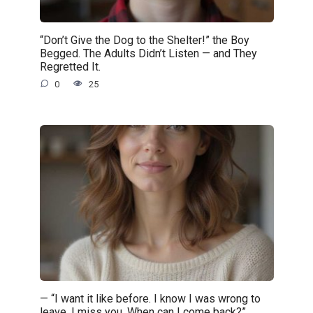
“Don’t Give the Dog to the Shelter!” the Boy
Begged. The Adults Didn’t Listen — and They
Regretted It.
0
25
— “I want it like before. I know I was wrong to
leave. I miss you. When can I come back?”