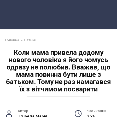
Головна
»
Батьки
Коли мама привела додому
нового чоловіка я його чомусь
одразу не полюбив. Вважав, що
мама повинна бути лише з
батьком. Тому не раз намагався
їх з вітчимом посварити
Автор
Час читання
Trubega Марія
3 хв.