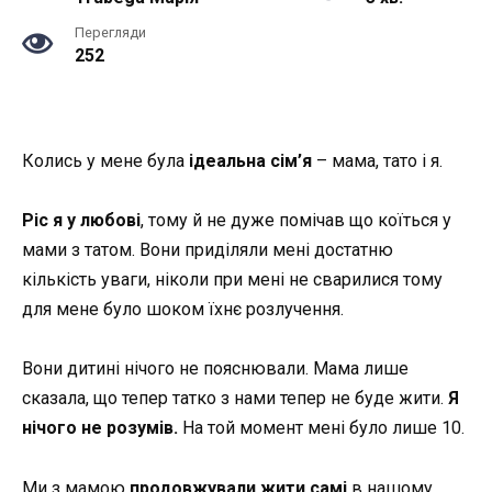
Перегляди
252
Колись у мене була
ідеальна сім’я
– мама, тато і я.
Ріс я у любові
, тому й не дуже помічав що коїться у
мами з татом. Вони приділяли мені достатню
кількість уваги, ніколи при мені не сварилися тому
для мене було шоком їхнє розлучення.
Вони дитині нічого не пояснювали. Мама лише
сказала, що тепер татко з нами тепер не буде жити.
Я
нічого не розумів.
На той момент мені було лише 10.
Ми з мамою
продовжували жити самі
в нашому