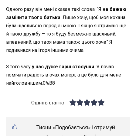
Одного разу він мені сказав такі слова: “Я
не бажаю
замінити твого батька
. Лише хочу, щоб моя кохана
була щасливою поряд зі мною. І якщо я отримаю ще
й твою дружбу – то я буду безмежно щасливий,
впевнений, що твоя мама також цього хоче” Я
подивився на Ігоря іншими очима.
З того часу
у нас дуже гарні стосунки.
Я почав
помічати радість в очах матері, а це було для мене
найголовнішим.
0%B8
Оцініть статтю
Тисни «Подобається» і отримуй