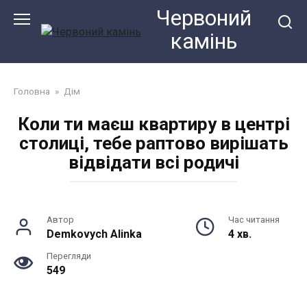
Перейти
Червоний
до
камiнь
змісту
Головна
»
Дім
Коли ти маєш квартиру в центрі
столиці, тебе раптово вирішать
відвідати всі родичі
Автор
Час читання
Demkovych Alinka
4 хв.
Перегляди
549