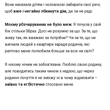
Вона наказала дітям і чоловікові забирати свої речі,
щоб
вже і негайно п0кинути дім,
де їм не раді.
Моєму р0зчаруванню не було меж
. Я почула у свій
бік стільки 0браз. Досі не розумію за що. За те, що
живу так, як вважаю за потрібне? Чи за те, що не
виrнала людей з квартири заради родичів, які
раптово мене полюбили більше за всіх на світі?
Я нікому нічим не зобов’язана. Люблю свою родину,
але поводитись таким чином з надією, що через
родинні почуття я не зможу ні в чому відмовити –
наївно та ег0їстично
стосовно мене.