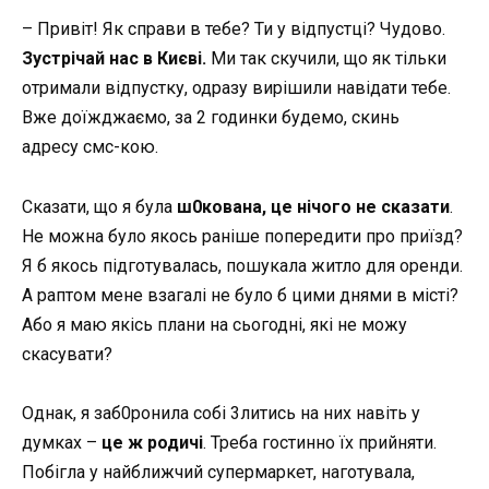
– Привіт! Як справи в тебе? Ти у відпустці? Чудово.
Зустрічай нас в Києві.
Ми так скучили, що як тільки
отримали відпустку, одразу вирішили навідати тебе.
Вже доїжджаємо, за 2 годинки будемо, скинь
адресу
смс-кою
.
Сказати, що я була
ш0кована, це нічого не сказати
.
Не можна було якось раніше попередити про приїзд?
Я б якось підготувалась, пошукала житло для оренди.
А раптом мене взагалі не було б цими днями в місті?
Або я маю якісь плани на сьогодні, які не можу
скасувати?
Однак, я заб0ронила собі 3литись на них навіть у
думках –
це ж родичі
. Треба гостинно їх прийняти.
Побігла у найближчий супермаркет, наготувала,