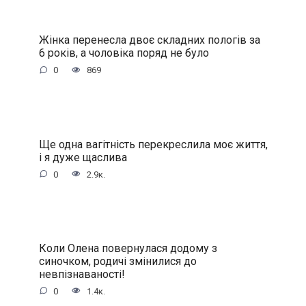
Жінка перенесла двоє складних пологів за
6 років, а чоловіка поряд не було
0
869
Ще одна вагітність перекреслила моє життя,
і я дуже щаслива
0
2.9к.
Коли Олена повернулася додому з
синочком, родичі змінилися до
невпізнаваності!
0
1.4к.