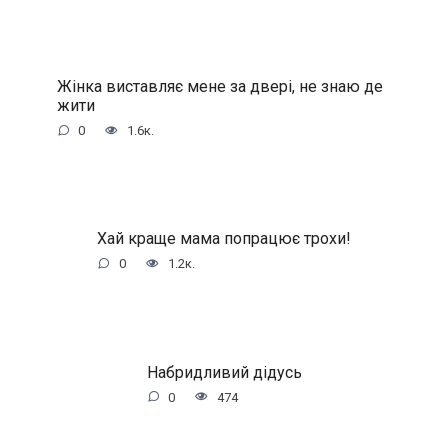
Жінка виставляє мене за двері, не знаю де
жити
0
1.6к.
Хай краще мама попрацює трохи!
0
1.2к.
Набридливий дідусь
0
474