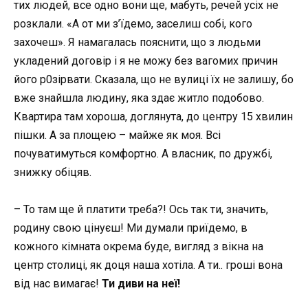
тих людей, все одно вони ще, мабуть, речей усіх не
розклали. «А от ми з’їдемо, заселиш собі, кого
захочеш». Я намагалась пояснити, що з людьми
укладений договір і я не можу без вагомих причин
його р0зірвати. Сказала, що не вулиці їх не залишу, бо
вже знайшла людину, яка здає житло подобово.
Квартира там хороша, доглянута, до центру 15 хвилин
пішки. А за площею – майже як моя. Всі
почуватимуться комфортно. А власник, по дружбі,
знижку обіцяв.
– То там ще й платити треба?! Ось так ти, значить,
родину свою цінуєш! Ми думали приїдемо, в
кожного кімната окрема буде, вигляд з вікна на
центр столиці, як доця наша хотіла. А ти.. гроші вона
від нас вимагає!
Ти диви на неї!