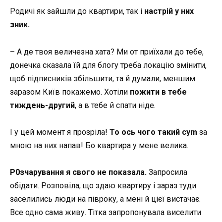
Родичі як зайшли до квартири, так і
настрій у них
зник.
– А де твоя величезна хата? Ми от приїхали до тебе,
донечка сказала їй для блогу треба локацію змінити,
щоб підписників збільшити, та й думали, меншим
заразом Київ покажемо. Хотіли
пожити в тебе
тиждень-другий
, а в тебе й спати ніде.
І у цей момент я прозріла!
То ось чого такий суm
за
мною на них напав! Бо квартира у мене велика.
Р0зчарування я свого не показала.
Запросила
обідати. Розповіла, що здаю квартиру і зараз туди
заселились люди на півроку, а мені й цієї вистачає.
Все одно сама живу. Тітка запропонувала виселити