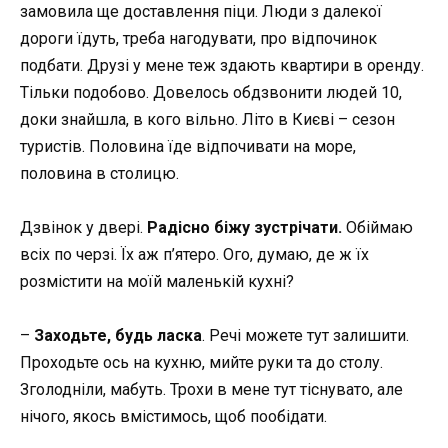
замовила ще доставлення піци. Люди з далекої
дороги їдуть, треба нагодувати, про відпочинок
подбати. Друзі у мене теж здають квартири в оренду.
Тільки подобово. Довелось обдзвонити людей 10,
доки знайшла, в кого вільно. Літо в Києві – сезон
туристів. Половина їде відпочивати на море,
половина в столицю.
Дзвінок у двері.
Радісно біжу зустрічати.
Обіймаю
всіх по черзі. Їх аж п’ятеро. Ого, думаю, де ж їх
розмістити на моїй маленькій кухні?
–
Заходьте, будь ласка
. Речі можете тут залишити.
Проходьте ось на кухню, мийте руки та до столу.
Зголодніли, мабуть. Трохи в мене тут тіснувато, але
нічого, якось вмістимось, щоб пообідати.