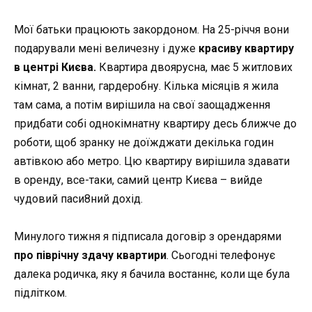
Мої батьки працюють закордоном. На 25-річчя вони
подарували мені величезну і дуже
красиву квартиру
в центрі Києва.
Квартира двоярусна, має 5 житлових
кімнат, 2 ванни, гардеробну. Кілька місяців я жила
там сама, а потім вирішила на свої заощадження
придбати собі однокімнатну квартиру десь ближче до
роботи, щоб зранку не доїжджати декілька годин
автівкою або метро. Цю квартиру вирішила здавати
в оренду, все-таки, самий центр Києва – вийде
чудовий паси8ний дохід.
Минулого тижня я підписала договір з орендарями
про піврічну здачу квартири
. Сьогодні телефонує
далека родичка, яку я бачила востаннє, коли ще була
підлітком.