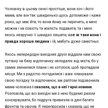
Чоловіку в цьому сенсі простіше, вона хоч і його
мама, але він так швиденько щось допоможе і каже
різко, що має йти, то вона йому не перечить, а мені
можна і на совість та жалість подавити, та і мені
якось незручно її швидко лишати, в
се ж таки вона і
правда хороша людина
і
їй, мабуть
дуже самотньо.
Якось напередодні вихідних друзі віддали нам свою
путівку на базу відпочинку неподалік від міста, бо у
самих змінилися плани
і
не хотілося, щоб пропадали
місця. Ми з радістю погодилися і вже планували
свою поїздку та відпочинок, аж раптом подзвонила
мама чоловіка
і сказала, що в неї гарні новини.
Розповіла, що всі вихідні ми
з нею
будемо разом
консервувати, бо подруга привезла із дачі багато
фруктів та овочів. Я перепросила і сказала, що не