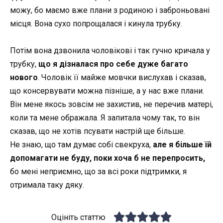
можу, бо маємо вже плани з родиною і заброньовані
місця. Вона сухо попрощалася і кинула трубку.
Потім вона дзвонила чоловікові
і
так гучно кричала у
трубку,
що я дізналася про себе дуже багато
нового
. Чоловік її майже мовчки вислухав і сказав,
що консервувати можна пізніше, а у нас вже плани.
Він мене якось зовсім не захистив, не перечив матері,
коли та мене ображала. Я запитала чому так, то він
сказав, що не хотів псувати настрій ще більше.
Не знаю, що там думає собі свекруха,
але я більше їй
допомагати не буду, поки хоча б не перепросить,
бо мені неприємно, що за всі роки підтримки, я
отримала таку дяку.
Оцініть статтю