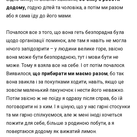
додому,
годую дітей та чоловіка, а потім ми разом
або я сама їду до його мами.
Почалося все з того, що вона геть безпорадна була
щодо організації поминок, але там я навіть не могла
нічого запідозрити – у людини велике горе, звісно
вона може бути безпорадною, тут і мови бути не
може. Тому я взяла все на себе. І от потім почалося.
Виявилося,
що прибирати ми маємо разом
, бо так
вона звикла і за покупками ходити, навіть, якщо це
зовсім маленький пакуночок і нести його неважко.
Потім звісно ж не поїду я одразу після справ, бо їй
поговорити ні з ким. І я ціную, що у нас гарні стосунки
та ми гарно спілкуємося, але ж мені іноді хочеться
пожити для себе, більше з родиною побути, а я
повертаюся додому як вижатий лимон.