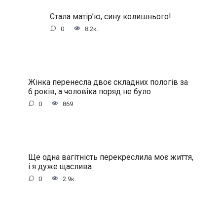
Стала матір’ю, сину колишнього!
0
8.2к.
Жінка перенесла двоє складних пологів за
6 років, а чоловіка поряд не було
0
869
Ще одна вагітність перекреслила моє життя,
і я дуже щаслива
0
2.9к.