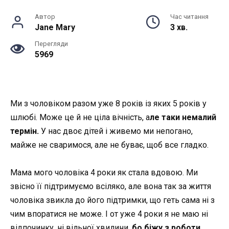
Автор
Час читання
Jane Mary
3 хв.
Перегляди
5969
Ми з чоловіком разом уже 8 років із яких 5 років у
шлюбі. Може це й не ціла вічність, а
ле таки немалий
термін.
У нас двоє дітей і живемо ми непогано,
майже не сваримося, але не буває, щоб все гладко.
Мама мого чоловіка 4 роки як стала вдовою. Ми
звісно її підтримуємо всіляко, але вона так за життя
чоловіка звикла до його підтримки, що геть сама ні з
чим впоратися не може. І от уже 4 роки я не маю ні
відпочинку, ні вільної хвилини,
бо біжу з роботи