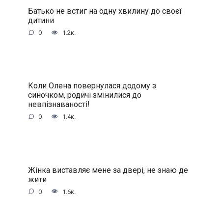
Батько не встиг на одну хвилину до своєї
дитини
0
1.2к.
Коли Олена повернулася додому з
синочком, родичі змінилися до
невпізнаваності!
0
1.4к.
Жінка виставляє мене за двері, не знаю де
жити
0
1.6к.