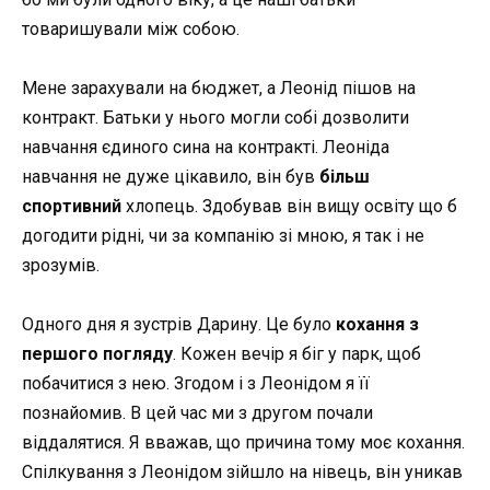
товаришували між собою.
Мене зарахували на бюджет, а Леонід пішов на
контракт. Батьки у нього могли собі дозволити
навчання єдиного сина на контракті. Леоніда
навчання не дуже цікавило, він був
більш
спортивний
хлопець. Здобував він вищу освіту що б
догодити рідні, чи за компанію зі мною, я так і не
зрозумів.
Одного дня я зустрів Дарину. Це було
кохання з
першого погляду
. Кожен вечір я біг у парк, щоб
побачитися з нею. Згодом і з Леонідом я її
познайомив. В цей час ми з другом почали
віддалятися. Я вважав, що причина тому моє кохання.
Спілкування з Леонідом зійшло на нівець, він уникав