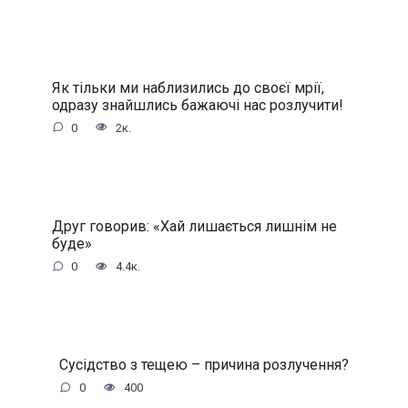
Як тільки ми наблизились до своєї мрії,
одразу знайшлись бажаючі нас розлучити!
0
2к.
Друг говорив: «Хай лишається лишнім не
буде»
0
4.4к.
Сусідство з тещею – причина розлучення?
0
400