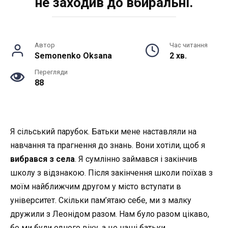
не заходив до вбиральні.
Автор
Час читання
Semonenko Oksana
2 хв.
Перегляди
88
Я сільський парубок. Батьки мене наставляли на
навчання та прагнення до знань. Вони хотіли, щоб я
вибрався з села
. Я сумлінно займався і закінчив
школу з відзнакою. Після закінчення школи поїхав з
моїм найближчим другом у місто вступати в
університет. Скільки пам’ятаю себе, ми з малку
дружили з Леонідом разом. Нам було разом цікаво,
бо ми були одного віку, а це наші батьки