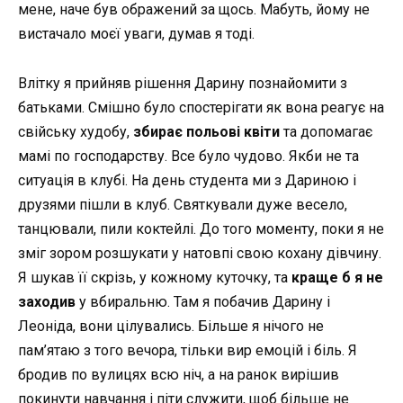
мене, наче був ображений за щось. Мабуть, йому не
вистачало моєї уваги, думав я тоді.
Влітку я прийняв рішення Дарину познайомити з
батьками. Смішно було спостерігати як вона реагує на
свійську худобу,
збирає польові квіти
та допомагає
мамі по господарству. Все було чудово. Якби не та
ситуація в клубі. На день студента ми з Дариною і
друзями пішли в клуб. Святкували дуже весело,
танцювали, пили коктейлі. До того моменту, поки я не
зміг зором розшукати у натовпі свою кохану дівчину.
Я шукав її скрізь, у кожному куточку, та
краще б я не
заходив
у вбиральню. Там я побачив Дарину і
Леоніда, вони цілувались. Більше я нічого не
пам’ятаю з того вечора, тільки вир емоцій і біль. Я
бродив по вулицях всю ніч, а на ранок вирішив
покинути навчання і піти служити, щоб більше не