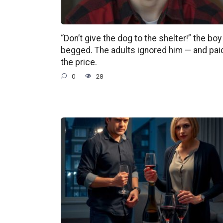
“Don’t give the dog to the shelter!” the boy
begged. The adults ignored him — and pai
the price.
0
28