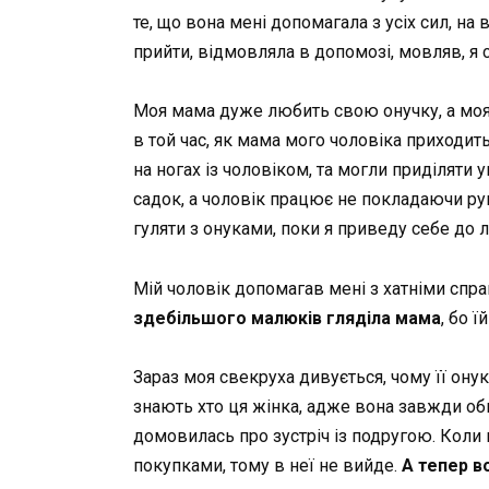
те, що вона мені допомагала з усіх сил, на 
прийти, відмовляла в допомозі, мовляв, я с
Моя мама дуже любить свою онучку, а моя д
в той час, як мама мого чоловіка приходит
на ногах із чоловіком, та могли приділяти 
садок, а чоловік працює не покладаючи ру
гуляти з онуками, поки я приведу себе до 
Мій чоловік допомагав мені з хатніми справ
здебільшого малюків гляділа мама
, бо 
Зараз моя свекруха дивується, чому її онук
знають хто ця жінка, адже вона завжди оби
домовилась про зустріч із подругою. Коли п
покупками, тому в неї не вийде.
А тепер во