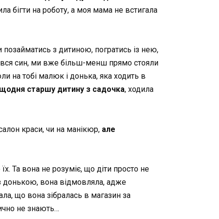
ила бігти на роботу, а моя мама не встигала
и позайматись з дитиною, погратись із нею,
одився син, ми вже більш-менш прямо стояли
оли на тобі малюк і донька, яка ходить в
щодня старшу дитину з садочка
, ходила
салон краси, чи на манікюр,
але
їх. Та вона не розуміє, що діти просто не
 з донькою, вона відмовляла, адже
ала, що вона зібралась в магазин за
тично не знають…