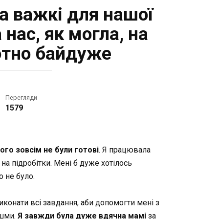
а важкі для нашої
 нас, як могла, на
лютно байдуже
Перегляди
1579
ого зовсім не були готові
. Я працювала
 на підробітки. Мені б дуже хотілось
о не було.
конати всі завдання, аби допомогти мені з
ішми.
Я завжди
була дуже вдячна мамі
за