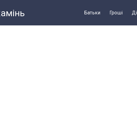
камiнь
Батьки
Грошi
Ді