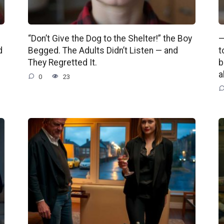
“Don’t Give the Dog to the Shelter!” the Boy
—
d
Begged. The Adults Didn’t Listen — and
t
They Regretted It.
b
a
0
23