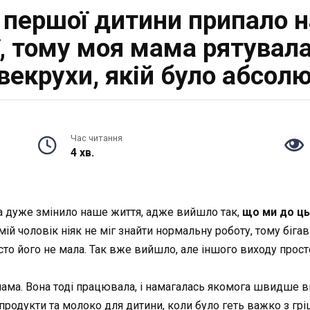
першої дитини припало н
ї, тому моя мама рятувала
свекрухи, якій було абсо
Час читання
4 хв.
а дуже змінило наше життя, адже вийшло так,
що ми до ць
мій чоловік ніяк не міг знайти нормальну роботу, тому бігав
сто його не мала. Так вже вийшло, але іншого виходу прост
ма. Вона тоді працювала, і намагалась якомога швидше ви
продукти та молоко для дитини, коли було геть важко з гр