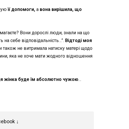
ебую
її допомоги,
а
вона вирішила, що
омагаєте? Вони дорослі люди, знали на що
ь на себе відповідальність…”.
Відтоді
моя
ьми також не витримала натиску матері щодо
дини, яка не хоче мати жодного відношення
я жінка буде їм абсолютно чужою
…
cebook ↓