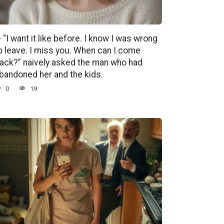
 “I want it like before. I know I was wrong
o leave. I miss you. When can I come
ack?” naively asked the man who had
bandoned her and the kids.
0
19