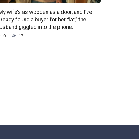
My wife’s as wooden as a door, and I’ve
lready found a buyer for her flat,” the
usband giggled into the phone.
0
17