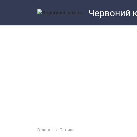
Перейти
Червоний 
до
змісту
Головна
»
Батьки