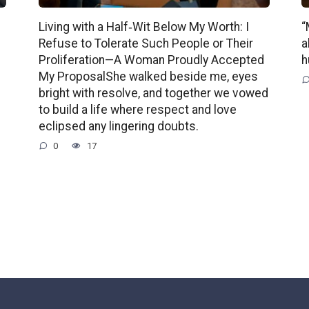
Living with a Half‑Wit Below My Worth: I
“
Refuse to Tolerate Such People or Their
a
Proliferation—A Woman Proudly Accepted
h
My ProposalShe walked beside me, eyes
bright with resolve, and together we vowed
to build a life where respect and love
eclipsed any lingering doubts.
0
17