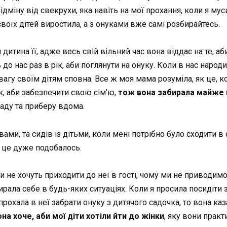
відміну від свекрухи, яка навіть на мої прохання, коли я мус
воїх дітей виростила, а з онуками вже самі розбирайтесь.
итина її, адже весь свій вільний час вона віддає на те, аб
ь до нас раз в рік, аби поглянути на онуку. Коли в нас нар
увагу своїм дітям сповна. Все ж моя мама розуміла, як це, к
к, аби забезпечити свою сім’ю,
тож вона забирала майже 
ладу та приберу вдома.
ами, та сидів із дітьми, коли мені потрібно було сходити в 
їй це дуже подобалось.
и не хочуть приходити до неї в гості, чому ми не приводимо 
рала себе в будь-яких ситуаціях. Коли я просила посидіти
рохала в неї забрати онуку з дитячого садочка, то вона каз
на хоче, аби мої діти хотіли йти до жінки
, яку вони прак