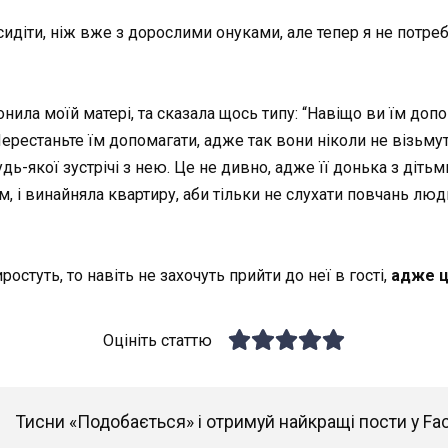
идіти, ніж вже з дорослими онуками, але тепер я не потр
онила моїй матері, та сказала щось типу: “Навіщо ви їм доп
ерестаньте їм допомагати, адже так вони ніколи не візьмут
будь-якої зустрічі з нею. Це не дивно, адже її донька з діт
м, і винайняла квартиру, аби тільки не слухати повчань лю
стуть, то навіть не захочуть прийти до неї в гості,
адже ц
Оцініть статтю
Тисни «Подобається» і отримуй найкращі пости у Fa