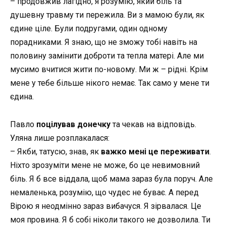
– продовжив лагідно, я розумію, який біль та
душевну травму ти пережила. Ви з мамою були, як
єдине ціле. Були подругами, один одному
порадниками. Я знаю, що не зможу тобі навіть на
половину замінити доброти та тепла матері. Але ми
мусимо вчитися жити по-новому. Ми ж – рідні. Крім
мене у тебе більше нікого немає. Так само у мене ти
єдина.
Павло
поцілував донечку
та чекав на відповідь.
Уляна лише розплакалася:
– Якби, татусю, знав, як
важко мені це переживати
.
Ніхто зрозуміти мене не може, бо це невимовний
біль. Я б все віддала, щоб мама зараз була поруч. Але
немаленька, розумію, що чудес не буває. А перед
Вірою я неодмінно зараз вибачуся. Я зірвалася. Це
моя провина. Я б собі ніколи такого не дозволила. Ти