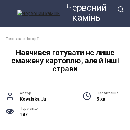
Перейти
Червоний
до
камiнь
змісту
Головна
»
Історії
Навчився готувати не лише
смажену картоплю, але й інші
страви
Автор
Час читання
Kovalska Ju
5 хв.
Перегляди
187