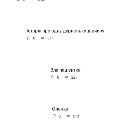
Історія про одну дурненьку дівчину
0
611
Зла пацієнтка
0
227
Оленка
0
613