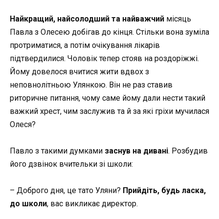
Найкращий, найсолодший та найважчий
місяць
Павла з Олесею добігав до кінця. Стільки вона зуміла
протриматися, а потім очікування лікарів
підтвердилися. Чоловік тепер стояв на роздоріжжі.
Йому довелося вчитися жити вдвох з
неповнолітньою Улянкою. Він не раз ставив
риторичне питання, чому саме йому дали нести такий
важкий хрест, чим заслужив та й за які гріхи мучилася
Олеся?
Павло з такими думками
заснув на дивані
. Розбудив
його дзвінок вчительки зі школи:
– Доброго дня, це тато Уляни?
Прийдіть, будь ласка,
до школи
, вас викликає директор.