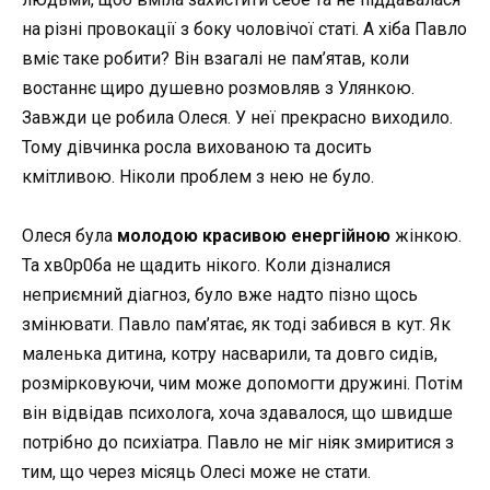
на різні провокації з боку чоловічої статі. А хіба Павло
вміє таке робити? Він взагалі не пам’ятав, коли
востаннє щиро душевно розмовляв з Улянкою.
Завжди це робила Олеся. У неї прекрасно виходило.
Тому дівчинка росла вихованою та досить
кмітливою. Ніколи проблем з нею не було.
Олеся була
молодою красивою енергійною
жінкою.
Та хв0р0ба не щадить нікого. Коли дізналися
неприємний діагноз, було вже надто пізно щось
змінювати. Павло пам’ятає, як тоді забився в кут. Як
маленька дитина, котру насварили, та довго сидів,
розмірковуючи, чим може допомогти дружині. Потім
він відвідав психолога, хоча здавалося, що швидше
потрібно до психіатра. Павло не міг ніяк змиритися з
тим, що через місяць Олесі може не стати.