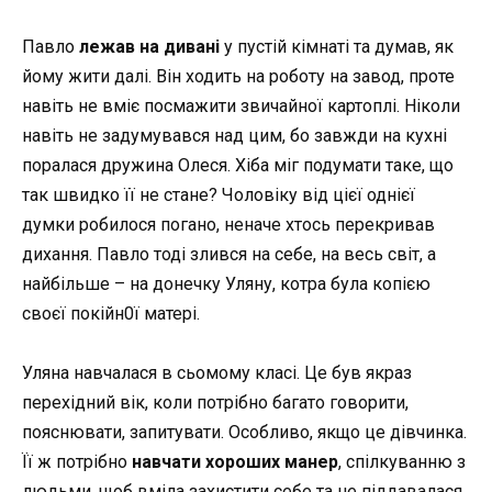
Павло
лежав на дивані
у пустій кімнаті та думав, як
йому жити далі. Він ходить на роботу на завод, проте
навіть не вміє посмажити звичайної картоплі. Ніколи
навіть не задумувався над цим, бо завжди на кухні
поралася дружина Олеся. Хіба міг подумати таке, що
так швидко її не стане? Чоловіку від цієї однієї
думки робилося погано, неначе хтось перекривав
дихання. Павло тоді злився на себе, на весь світ, а
найбільше – на донечку Уляну, котра була копією
своєї покійн0ї матері.
Уляна навчалася в сьомому класі. Це був якраз
перехідний вік, коли потрібно багато говорити,
пояснювати, запитувати. Особливо, якщо це дівчинка.
Її ж потрібно
навчати хороших манер
, спілкуванню з
людьми, щоб вміла захистити себе та не піддавалася