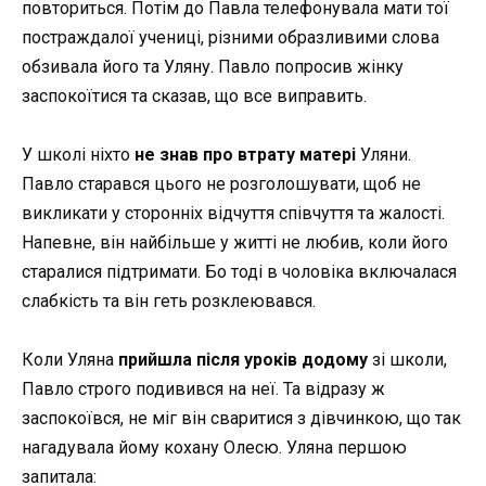
повториться. Потім до Павла телефонувала мати тої
постраждалої учениці, різними образливими слова
обзивала його та Уляну. Павло попросив жінку
заспокоїтися та сказав, що все виправить.
У школі ніхто
не знав про втрату матері
Уляни.
Павло старався цього не розголошувати, щоб не
викликати у сторонніх відчуття співчуття та жалості.
Напевне, він найбільше у житті не любив, коли його
старалися підтримати. Бо тоді в чоловіка включалася
слабкість та він геть розклеювався.
Коли Уляна
прийшла після уроків додому
зі школи,
Павло строго подивився на неї. Та відразу ж
заспокоївся, не міг він сваритися з дівчинкою, що так
нагадувала йому кохану Олесю. Уляна першою
запитала: