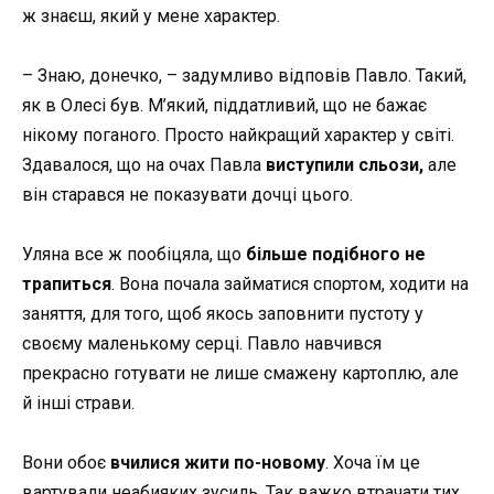
ж знаєш, який у мене характер.
– Знаю, донечко, – задумливо відповів Павло. Такий,
як в Олесі був. М’який, піддатливий, що не бажає
нікому поганого. Просто найкращий характер у світі.
Здавалося, що на очах Павла
виступили сльози,
але
він старався не показувати дочці цього.
Уляна все ж пообіцяла, що
більше подібного не
трапиться
. Вона почала займатися спортом, ходити на
заняття, для того, щоб якось заповнити пустоту у
своєму маленькому серці. Павло навчився
прекрасно готувати не лише смажену картоплю, але
й інші страви.
Вони обоє
вчилися жити по-новому
. Хоча їм це
вартували неабияких зусиль. Так важко втрачати тих,