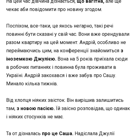
На цей час дівчина дізнається,
що вагітна,
але ще
чекає аби повідомити про новину згодом.
Поспіхом, все-таки, це якось негарно, такі речі
повинні бути сказані у свій час. Вони вже орендували
разом квартиру на цей момент. Андрій, особливо не
переймаючись цим, на конференції знайомиться
з
іноземкою Джулією.
Вона на 5 років приїхала сюди
в робочих питаннях і повинна була проживати в
Україні. Андрій закохався і вже забув про Сашу.
Минало кілька тижнів.
Від хлопця ніяких звісток. Він вирішив залишитись
там,
з новою пасією.
Їй звісно розповідав, що одинак
і ніяких стосунків не має.
Та от дізналась
про це Саша.
Надіслала Джулії