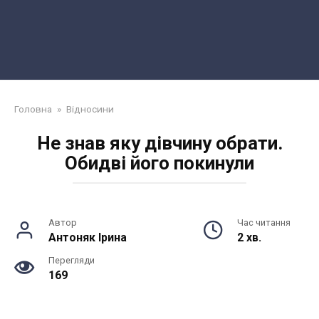
Головна
»
Відносини
Не знав яку дівчину обрати.
Обидві його покинули
Автор
Час читання
Антоняк Ірина
2 хв.
Перегляди
169