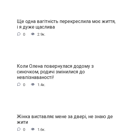
Ще одна вагітність перекреслила моє життя,
і я дуже щаслива
0
2.9к.
Коли Олена повернулася додому з
синочком, родичі змінилися до
невпізнаваності!
0
1.4к.
Жінка виставляє мене за двері, не знаю де
жити
0
1.6к.