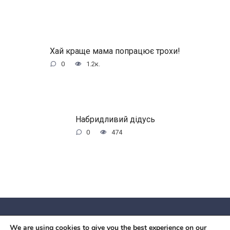
Хай краще мама попрацює трохи!
0
1.2к.
Набридливий дідусь
0
474
We are using cookies to give you the best experience on our
© 2026 Червоний камiнь