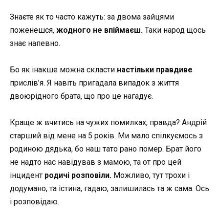
Знаєте як то часто кажуть: за двома зайцями
поженешся,
жодного не впіймаєш.
Таки народ щось
знає напевно.
Бо як інакше можна скласти
настільки правдиве
прислів’я. Я навіть пригадала випадок з життя
двоюрідного брата, що про це нагадує.
Краще ж вчитись на чужих помилках, правда? Андрій
старший від мене на 5 років. Ми мало спілкуємось з
родиною дядька, бо наш тато рано помер. Брат його
не надто нас навідував з мамою, та от про цей
інцидент
родичі розповіли.
Можливо, тут трохи і
додумано, та істина, гадаю, залишилась та ж сама. Ось
і розповідаю.