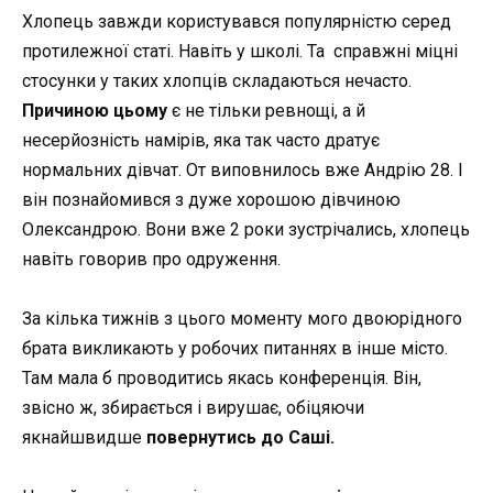
Хлопець завжди користувався популярністю серед
протилежної статі. Навіть у школі. Та справжні міцні
стосунки у таких хлопців складаються нечасто.
Причиною цьому
є не тільки ревнощі, а й
несерйозність намірів, яка так часто дратує
нормальних дівчат. От виповнилось вже Андрію 28. І
він познайомився з дуже хорошою дівчиною
Олександрою. Вони вже 2 роки зустрічались, хлопець
навіть говорив про одруження.
За кілька тижнів з цього моменту мого двоюрідного
брата викликають у робочих питаннях в інше місто.
Там мала б проводитись якась конференція. Він,
звісно ж, збирається і вирушає, обіцяючи
якнайшвидше
повернутись до Саші.