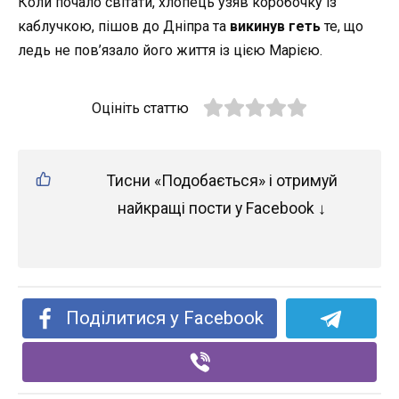
Коли почало світати, хлопець узяв коробочку із
каблучкою, пішов до Дніпра та
викинув геть
те, що
ледь не пов’язало його життя із цією Марією.
Оцініть статтю
Тисни «Подобається» і отримуй
найкращі пости у Facebook ↓
Поділитися у Facebook