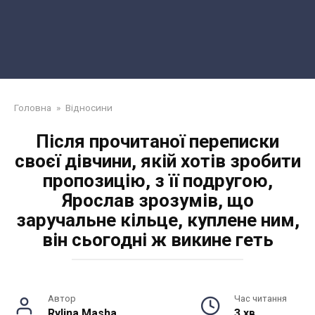
Головна
»
Відносини
Після прочитаної переписки
своєї дівчини, якій хотів зробити
пропозицію, з її подругою,
Ярослав зрозумів, що
заручальне кільце, куплене ним,
він сьогодні ж викине геть
Автор
Час читання
Rylina Masha
3 хв.