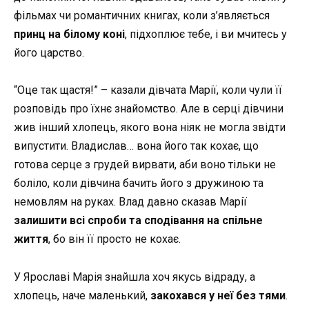
фільмах чи романтичних книгах, коли з’являється
принц на білому коні
, підхоплює тебе, і ви мчитесь у
його царство.
“Оце так щастя!” – казали дівчата Марії, коли чули її
розповідь про їхнє знайомство. Але в серці дівчини
жив інший хлопець, якого вона ніяк не могла звідти
випустити. Владислав… вона його так кохає, що
готова серце з грудей вирвати, аби воно тільки не
боліло, коли дівчина бачить його з дружиною та
немовлям на руках. Влад давно сказав Марії
залишити всі спроби та сподівання на спільне
життя
, бо він її просто не кохає.
У Ярославі Марія знайшла хоч якусь відраду, а
хлопець, наче маленький,
закохався у неї без тями
.