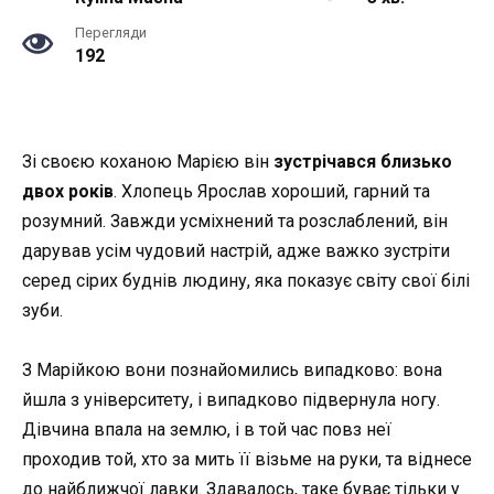
Перегляди
192
Зі своєю коханою Марією він
зустрічався близько
двох років
. Хлопець Ярослав хороший, гарний та
розумний. Завжди усміхнений та розслаблений, він
дарував усім чудовий настрій, адже важко зустріти
серед сірих буднів людину, яка показує світу свої білі
зуби.
З Марійкою вони познайомились випадково: вона
йшла з університету, і випадково підвернула ногу.
Дівчина впала на землю, і в той час повз неї
проходив той, хто за мить її візьме на руки, та віднесе
до найближчої лавки. Здавалось, таке буває тільки у