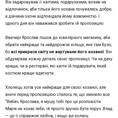
Він задаровував її квітами, подарунками, возив на
відпочинок, аби тільки його кохана почувалась добре,
а дівчина охоче відповідала йому взаємністю. І
одного дня він наважився зробити їй пропозицію.
Ввечері Ярослав пішов до ювелірного магазину, аби
обрати найкраще та найдорожче кільце, яке там було,
бо
всі прикраси світу не вартували його коханої
. Він
обдумував кожну деталь своєї пропозиції. Чи на даху
краще, чи в ресторані, які квіти їй подарувати, який
костюм краще вдягнути…
Хлопець хотів усе найкраще для своєї коханої, але
вночі перед пропозицією сталось те, що змінило все.
“Вибач, Ярославе, я мушу тобі про це розповісти.
Марія не кохає тебе, їй просто зручно бути поруч. Влад
— це її справжня любов, і якщо ви колись