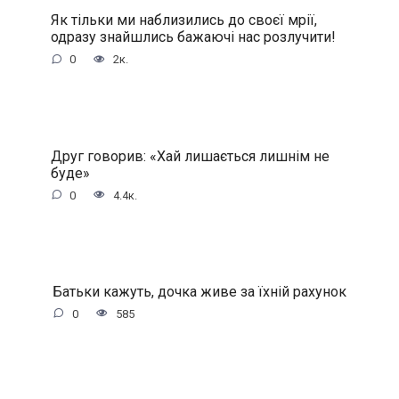
Як тільки ми наблизились до своєї мрії,
одразу знайшлись бажаючі нас розлучити!
0
2к.
Друг говорив: «Хай лишається лишнім не
буде»
0
4.4к.
Батьки кажуть, дочка живе за їхній рахунок
0
585