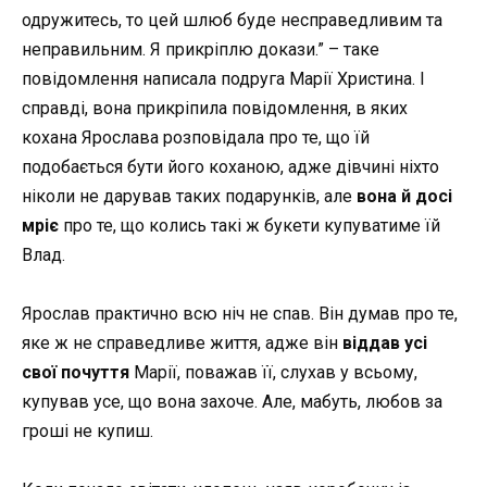
одружитесь, то цей шлюб буде несправедливим та
неправильним. Я прикріплю докази.” – таке
повідомлення написала подруга Марії Христина. І
справді, вона прикріпила повідомлення, в яких
кохана Ярослава розповідала про те, що їй
подобається бути його коханою, адже дівчині ніхто
ніколи не дарував таких подарунків, але
вона й досі
мріє
про те, що колись такі ж букети купуватиме їй
Влад.
Ярослав практично всю ніч не спав. Він думав про те,
яке ж не справедливе життя, адже він
віддав усі
свої почуття
Марії, поважав її, слухав у всьому,
купував усе, що вона захоче. Але, мабуть, любов за
гроші не купиш.