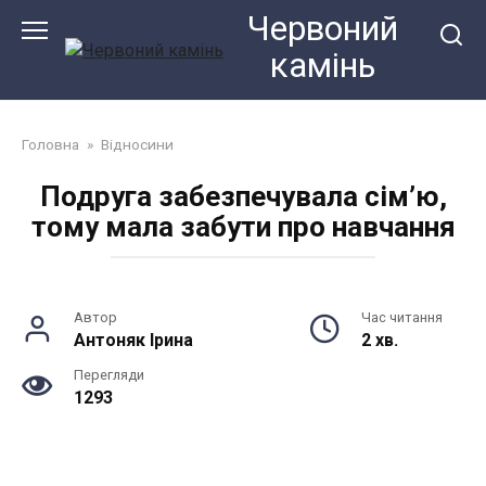
Перейти
Червоний
до
камiнь
змісту
Головна
»
Відносини
Подруга забезпечувала сім’ю,
тому мала забути про навчання
Автор
Час читання
Антоняк Ірина
2 хв.
Перегляди
1293