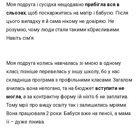
Моя подруга і сусідка нещодавно
прибігла вся в
сльозах
, щоб поскаржитись на матір і бабусю. Після
цього випадку я й сама нікому не довіряю. Не
розумію, чому люди стали такими к0рисливими.
Навіть сім’я.
Моя подруга колись навчалась зі мною в одному
класі, пізніше перевелась у іншу школу, бо у нас
складніша програма з профільними класами. Загалом
вчилась вона непогано, та на бюджет
вступити не
могла
, а за контрактну форму їй ніхто б не заплатив.
Тому мрії про вищу освіту так і залишились мріями.
Вона працювала 2 роки. Бабуся вже на пенсії, а мама
її – дуже лінива.