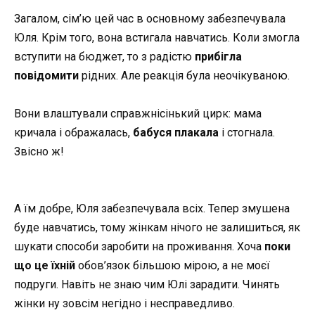
Загалом, сім’ю цей час в основному забезпечувала
Юля. Крім того, вона встигала навчатись. Коли змогла
вступити на бюджет, то з радістю
прибігла
повідомити
рідних. Але реакція була неочікуваною.
Вони влаштували справжнісінький цирк: мама
кричала і ображалась,
бабуся плакала
і стогнала.
Звісно ж!
А їм добре, Юля забезпечувала всіх. Тепер змушена
буде навчатись, тому жінкам нічого не залишиться, як
шукати способи заробити на проживання. Хоча
поки
що це їхній
обов’язок більшою мірою, а не моєї
подруги. Навіть не знаю чим Юлі зарадити. Чинять
жінки ну зовсім негідно і несправедливо.