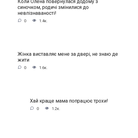
Коли Олена повернулася додому з
синочком, родичі змінилися до
невпізнаваності!
0
1.4к.
Жінка виставляє мене за двері, не знаю де
жити
0
1.6к.
Хай краще мама попрацює трохи!
0
1.2к.