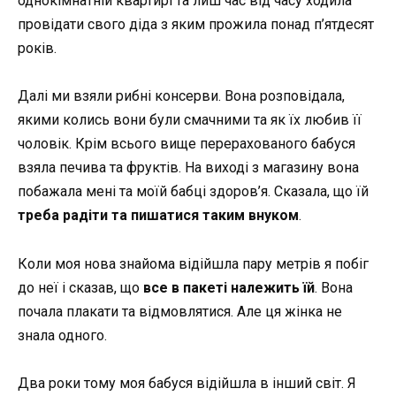
однокімнатній квартирі та лиш час від часу ходила
провідати свого діда з яким прожила понад п’ятдесят
років.
Далі ми взяли рибні консерви. Вона розповідала,
якими колись вони були смачними та як їх любив її
чоловік. Крім всього вище перерахованого бабуся
взяла печива та фруктів. На виході з магазину вона
побажала мені та моїй бабці здоров’я. Сказала, що їй
треба радіти та пишатися таким внуком
.
Коли моя нова знайома відійшла пару метрів я побіг
до неї і сказав, що
все в пакеті належить їй
. Вона
почала плакати та відмовлятися. Але ця жінка не
знала одного.
Два роки тому моя бабуся відійшла в інший світ. Я