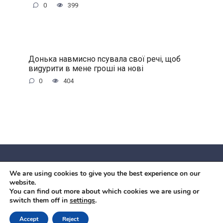
0
399
Донька навмисно nсувала свої речі, щоб
виgурити в мене гроші на нові
0
404
We are using cookies to give you the best experience on our
© 2026 Червоний камiнь
website.
Mobil OK Zoia Kupriianova Woronicza 80/82, Warszawa, 02-
You can find out more about which cookies we are using or
switch them off in
settings
.
640 +48791615995
office@mobilok.eu
Accept
Reject