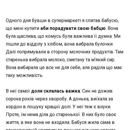
Одного дня бувши в супермаркеті я спитав бабусю,
що мені купити
аби порадувати свою бабцю
. Вона
була щаслива, що комусь була важлива її думка. Ми
пішли до відділу з хлібом, вона вибрала булочки.
Далі попрямували в сторону молочних продуктів. Там
старенька вибрала молоко, сметану та м’який сир.
Вона вибирала це все не для себе, але раділа що має
таку можливість.
В неї самої
доля склалась важка
. Син не дожив
сорока років через хворобу. А донька, виїхала за
кордон в пошуку кращої долі. У неї теж є внуки.
Проте, їм нема діла до старенької. В них було своє
життя, в яке вона не входила. Бабуся жила сама в