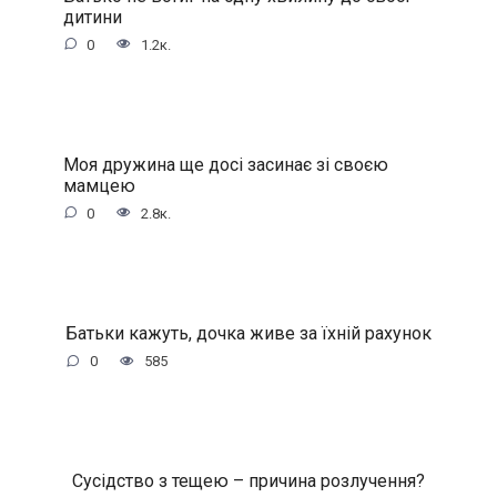
дитини
0
1.2к.
Моя дружина ще досі засинає зі своєю
мамцею
0
2.8к.
Батьки кажуть, дочка живе за їхній рахунок
0
585
Сусідство з тещею – причина розлучення?