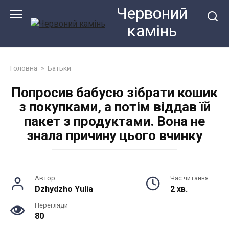
Перейти
Червоний
до
камiнь
змісту
Головна
»
Батьки
Попросив бабусю зібрати кошик
з покупками, а потім віддав їй
пакет з продуктами. Вона не
знала причину цього вчинку
Автор
Час читання
Dzhydzho Yulia
2 хв.
Перегляди
80