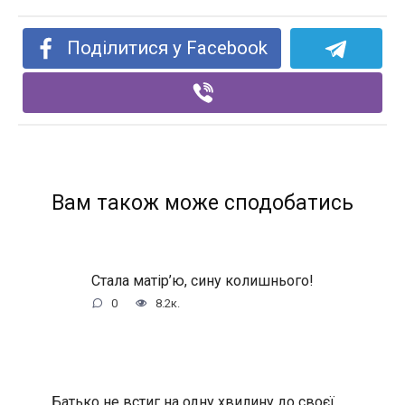
Поділитися у Facebook
Вам також може сподобатись
Стала матір’ю, сину колишнього!
0
8.2к.
Батько не встиг на одну хвилину до своєї