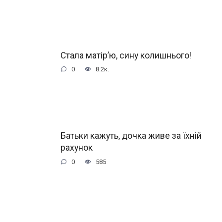
Стала матір’ю, сину колишнього!
0
8.2к.
Батьки кажуть, дочка живе за їхній
рахунок
0
585