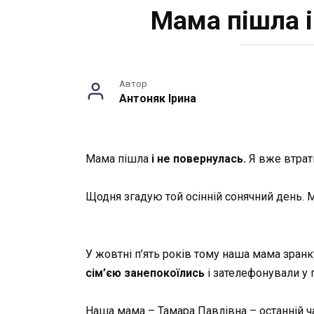
Мама пішлa і
Автор
Антоняк Ірина
Мама пішла
і не повернулась.
Я вже втрат
Щодня згадую той осінній сонячний день.
У жовтні п’ять років тому наша мама зранку 
сім’єю занепокоїлись
і зателефонували у п
Наша мама – Тамара Павлівна – останній ч