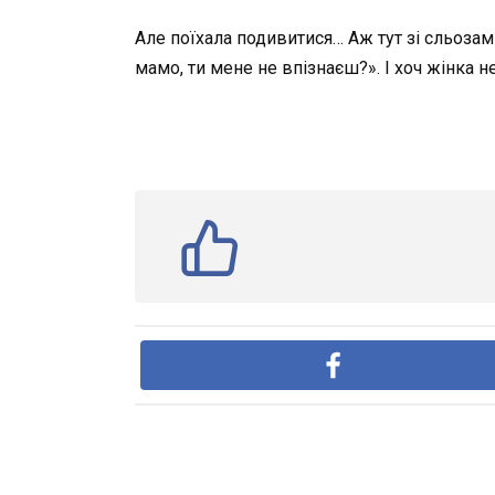
Але поїхала подивитися… Аж тут зі сльозам
мамо, ти мене не впізнаєш?». І хоч жінка н