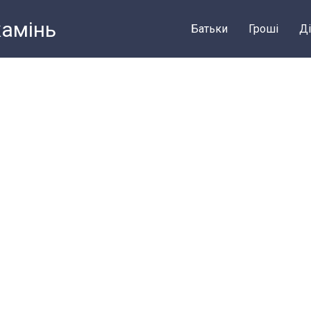
камiнь
Батьки
Грошi
Ді