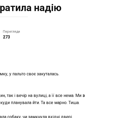
трaтила надію
Перегляди
273
умку, у пальто своє закуталась.
, так і вечір на вулиці, а її все нема. Ми
з
 куди планувала йти. Та все марно. Тиша.
вала собаку, чи замкнула вхідні двері.