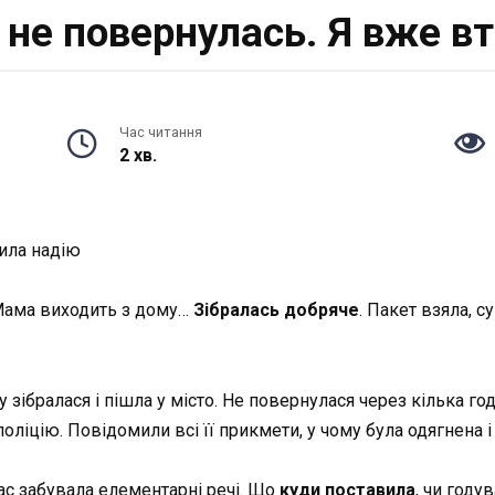
 не повернулась. Я вже в
Час читання
2 хв.
ила надію
 Мама виходить з дому…
Зібралась добряче
. Пакет взяла, с
зібралася і пішла у місто. Не повернулася через кілька годин
оліцію. Повідомили всі її прикмети, у чому була одягнена і
ас забувала елементарні речі. Що
куди поставила
, чи году