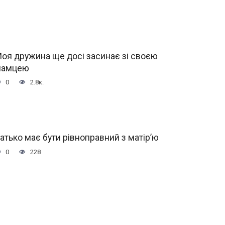
оя дружина ще досі засинає зі своєю
мамцею
0
2.8к.
атько має бути рівноправний з матір’ю
0
228