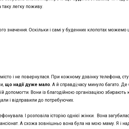
 таку легку поживу.
о значення. Оскільки і самі у буденних клопотах можемо щ
у місто і не повернулася. При кожному дзвінку телефона, сту
ли,
що надії дуже мало
. А й справді,часу минуло багато. Де
я їй допомогти. Вони із благодійною організацією збирають 
дали і відправили до потребуючих.
фонувала. І розповіла історію однієї жінки. Вона загубила
ансіонат. А схожа зовнішньо вона була на мою маму. Я і на