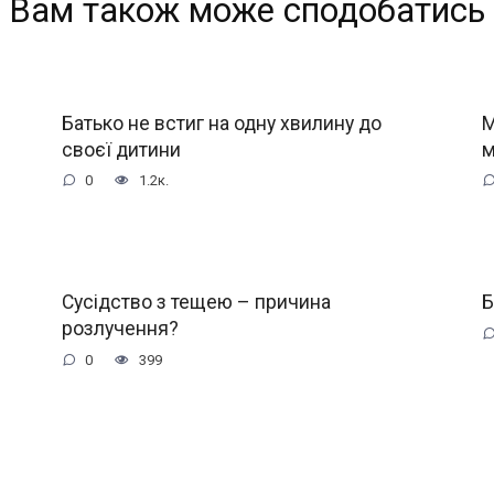
Вам також може сподобатись
Батько не встиг на одну хвилину до
М
своєї дитини
0
1.2к.
Сусідство з тещею – причина
Б
розлучення?
0
399