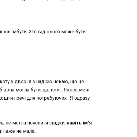
ось забути. Хто від цього може бути
коту у двері я з надією чекаю, що це
 б вона могла бути, що їсти… Якось мені
кошти і речі для потребуючих. Я одразу
сь, не могла пояснити звідки,
навіть ім’я
дії вже не мала…