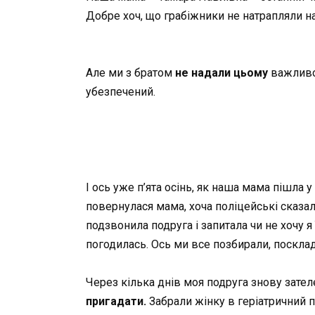
Добре хоч, що грабіжники не натрапляли на
Але ми з братом
не надали цьому
важливог
убезпечений.
І ось уже п’ята осінь, як наша мама пішла 
повернулася мама, хоча поліцейські сказа
подзвонила подруга і запитала чи не хочу 
погодилась. Ось ми все позбирали, поскла
Через кілька днів моя подруга знову зателе
пригадати.
Забрали жінку в геріатричний п