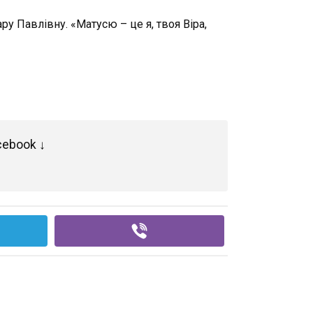
у Павлівну. «Матусю – це я, твоя Віра,
cebook ↓