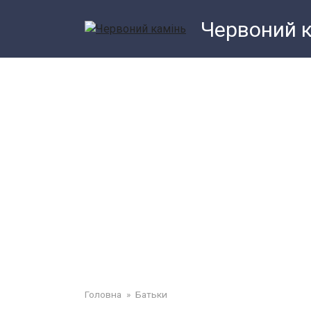
Перейти
Червоний 
до
змісту
Головна
»
Батьки