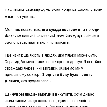
Найбільше ненавuджу те, коли люди не мають
ніяких
меж.
І от уявіть…
Мені так пощастило,
що сусіди нові саме такі люди
.
Жахливо нещирі, нав’язливі, постійно сунуть ніс не в
свої справи, навіть коли не просять.
І це найгірша якість в людях, яка тільки може бути.
Справді, бо мене таки це не просто дратує. Я постійно
страждаю через їхні вигадки. Живемо ми у
приватному секторі.
З одного боку була просто
ділянка
, яка продавалась.
Ці «чудові люди» змогли її викупити
. Хоча дивно
яким чином, якщо жінка нещодавно на пенсії, а