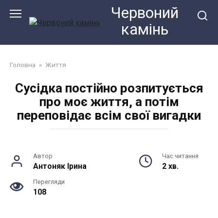
Перейти
Червоний
до
камiнь
змісту
Головна
»
Життя
Сусідка постійно розпитується
про моє життя, а потім
переповідає всім свої вигадки
Автор
Час читання
Антоняк Ірина
2 хв.
Перегляди
108