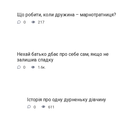
Що робити, коли дружина – марнотратниця?
0
217
Нехай батько дбає про себе сам, якщо не
залишив спадку
0
1.6к.
Історія про одну дурненьку дівчину
0
611