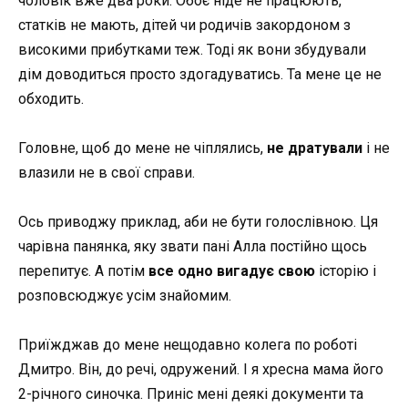
чоловік вже два роки. Обоє ніде не працюють,
статків не мають, дітей чи родичів закордоном з
високими прибутками теж. Тоді як вони збудували
дім доводиться просто здогадуватись. Та мене це не
обходить.
Головне, щоб до мене не чіплялись,
не
дратували
і не
влазили не в свої справи.
Ось приводжу приклад, аби не бути голослівною. Ця
чарівна панянка, яку звати пані Алла постійно щось
перепитує. А потім
все одно вигадує свою
історію і
розповсюджує усім знайомим.
Приїжджав до мене нещодавно колега по роботі
Дмитро. Він, до речі, одружений. І я хресна мама його
2-річного синочка. Приніс мені деякі документи та