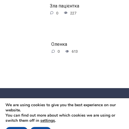
Зла пацієнтка
0
227
Оленка
0
613
We are using cookies to give you the best experience on our
© 2026 Червоний камiнь
website.
Mobil OK Zoia Kupriianova Woronicza 80/82, Warszawa, 02-
You can find out more about which cookies we are using or
switch them off in
settings
.
640 +48791615995
office@mobilok.eu