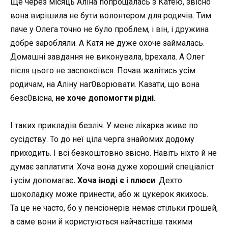
Ще через місяць Аліна попрощалась з Катею, звісно
вона вирішила не бути волонтером для родичів. Тим
паче у Олега точно не було проблем, і він, і дружина
добре заробляли. А Катя не дуже охоче займалась.
Домашні завдання не виконувала, bреxала. А Олег
після цього не заспокоївся. Почав жалітись усім
родичам, на Аліну наг0ворювати. Казати, що вона
безс0вісна,
не хоче допомогти рідні.
І таких прикладів безліч. У мене лікарка живе по
сусідству. То до неї ціла черга знайомих додому
приходить. І всі безкоштовно звісно. Навіть ніхто й не
думає заплатити. Хоча вона дуже хороший спеціаліст
і усім допомагає
. Хоча іноді є і плюси
. Дехто
шоколадку може принести, або ж цукерок якихось.
Та це не часто, бо у пенсіонерів немає стільки грошей,
а саме вони й користуються найчастіше такими