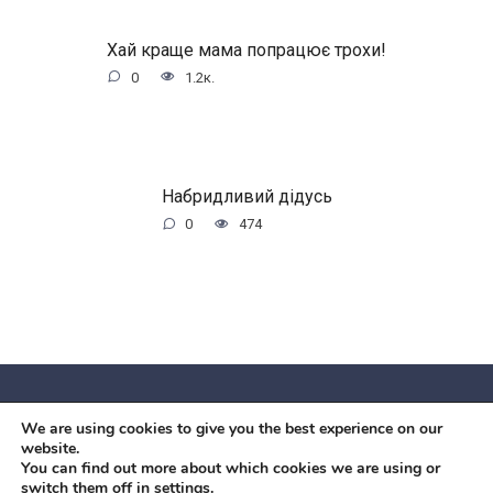
Хай краще мама попрацює трохи!
0
1.2к.
Набридливий дідусь
0
474
We are using cookies to give you the best experience on our
© 2026 Червоний камiнь
website.
Mobil OK Zoia Kupriianova Woronicza 80/82, Warszawa, 02-
You can find out more about which cookies we are using or
switch them off in
settings
.
640 +48791615995
office@mobilok.eu