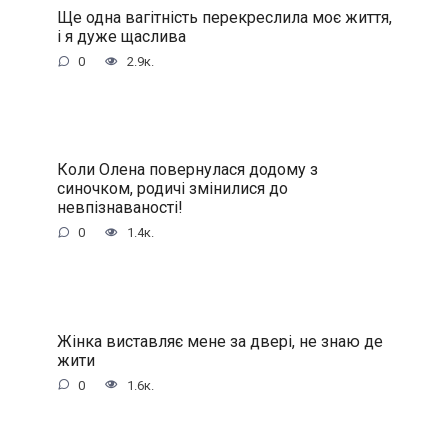
Ще одна вагітність перекреслила моє життя,
і я дуже щаслива
0
2.9к.
Коли Олена повернулася додому з
синочком, родичі змінилися до
невпізнаваності!
0
1.4к.
Жінка виставляє мене за двері, не знаю де
жити
0
1.6к.