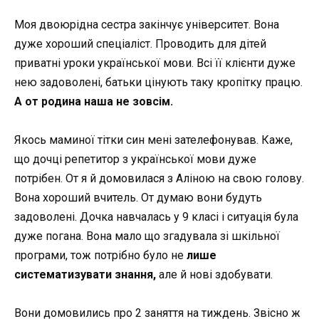
Моя двоюрідна сестра закінчує університет. Вона
дуже хороший спеціаліст. Проводить для дітей
приватні уроки української мови. Всі її клієнти дуже
нею задоволені, батьки цінують таку кропітку працю.
А от родина наша не зовсім.
Якось маминої тітки син мені зателефонував. Каже,
що дочці репетитор з української мови дуже
потрібен. От я й домовилася з Аліною на свою голову.
Вона хороший вчитель. От думаю вони будуть
задоволені. Дочка навчалась у 9 класі і ситуація була
дуже погана. Вона мало що згадувала зі шкільної
програми, тож потрібно було не
лише
систематизувати знання,
але й нові здобувати.
Вони домовились про 2 заняття на тиждень. Звісно ж