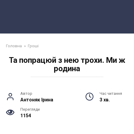
Головна
»
Грошi
Та попрацюй з нею трохи. Ми ж
родина
Автор
Час читання
Антоняк Ірина
3 хв.
Перегляди
1154