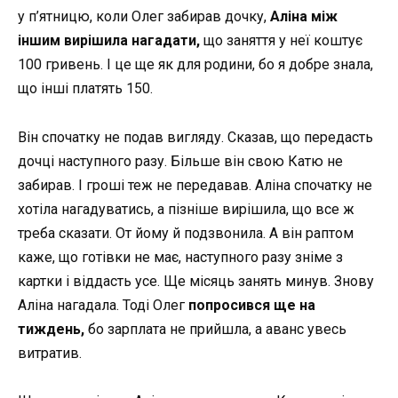
у п’ятницю, коли Олег забирав дочку,
Аліна між
іншим вирішила нагадати,
що заняття у неї коштує
100 гривень. І це ще як для родини, бо я добре знала,
що інші платять 150.
Він спочатку не подав вигляду. Сказав, що передасть
дочці наступного разу. Більше він свою Катю не
забирав. І гроші теж не передавав. Аліна спочатку не
хотіла нагадуватись, а пізніше вирішила, що все ж
треба сказати. От йому й подзвонила. А він раптом
каже, що готівки не має, наступного разу зніме з
картки і віддасть усе. Ще місяць занять минув. Знову
Аліна нагадала. Тоді Олег
попросився ще на
тиждень,
бо зарплата не прийшла, а аванс увесь
витратив.