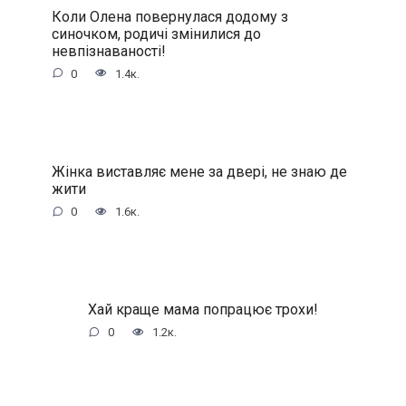
Коли Олена повернулася додому з
синочком, родичі змінилися до
невпізнаваності!
0
1.4к.
Жінка виставляє мене за двері, не знаю де
жити
0
1.6к.
Хай краще мама попрацює трохи!
0
1.2к.