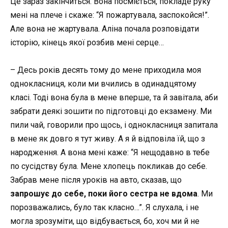
Це зараз закінчиться. Вона посміється, покладе руку
мені на плече і скаже: “Я пожартувала, заспокойся!”.
Але вона не жартувала. Аліна почала розповідати
історію, кінець якої розбив мені серце…
– Десь років десять тому до мене приходила моя
однокласниця, коли ми вчились в одинадцятому
класі. Тоді вона була в мене вперше, та й завітала, аби
забрати деякі зошити по підготовці до екзамену. Ми
пили чай, говорили про щось, і однокласниця запитала
в мене як довго я тут живу. А я й відповіла їй, що з
народження. А вона мені каже: “Я нещодавно в тебе
по сусідству була. Мене хлопець покликав до себе.
Забрав мене після уроків на авто, сказав, що
запрошує до себе, поки його сестра не вдома
. Ми
порозважались, було так класно…”. Я слухала, і не
могла зрозуміти, що відбувається, бо, хоч ми й не