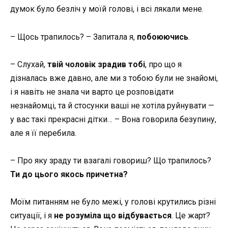
думок було безліч у моїй голові, і всі лякали мене.
– Щось трапилось? – Запитала я,
побоюючись
.
– Слухай,
твій чоловік зрадив тобі
, про що я
дізналась вже давно, але ми з тобою були не знайомі,
і я навіть не знала чи варто це розповідати
незнайомці, та й стосунки ваші не хотіла руйнувати —
у вас такі прекрасні дітки… – Вона говорила безупину,
але я її перебила.
– Про яку зраду ти взагалі говориш? Що трапилось?
Ти до цього якось причетна?
Моїм питанням не було межі, у голові крутились різні
ситуації, і я
не розуміла що відбувається
. Це жарт?