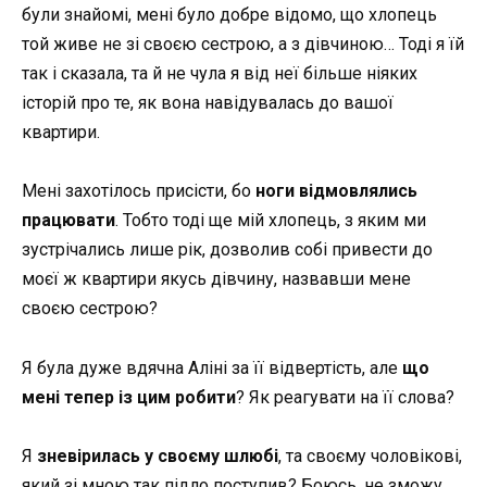
були знайомі, мені було добре відомо, що хлопець
той живе не зі своєю сестрою, а з дівчиною… Тоді я їй
так і сказала, та й не чула я від неї більше ніяких
історій про те, як вона навідувалась до вашої
квартири.
Мені захотілось присісти, бо
ноги відмовлялись
працювати
. Тобто тоді ще мій хлопець, з яким ми
зустрічались лише рік, дозволив собі привести до
моєї ж квартири якусь дівчину, назвавши мене
своєю сестрою?
Я була дуже вдячна Аліні за її відвертість, але
що
мені тепер із цим робити
? Як реагувати на її слова?
Я
зневірилась у своєму шлюбі
, та своєму чоловікові,
який зі мною так підло поступив? Боюсь, не зможу