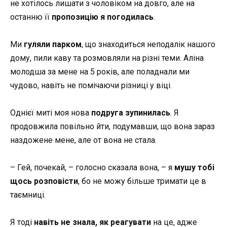
не хотілось лишати з чоловіком на довго, але на
останню її
пропозицію я погодилась
.
Ми
гуляли парком
, що знаходиться неподалік нашого
дому, пили каву та розмовляли на різні теми. Аліна
молодша за мене на 5 років, але поладнали ми
чудово, навіть не помічаючи різниці у віці.
Однієї миті моя нова
подруга зупинилась
. Я
продовжила повільно йти, подумавши, що вона зараз
наздожене мене, але от вона не стала.
– Гей, почекай, – голосно сказала вона, – я
мушу тобі
щось розповісти
, бо не можу більше тримати це в
таємниці.
Я тоді
навіть не знала, як реагувати
на це, адже