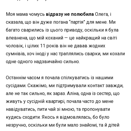
Моя мама чомусь
відразу не полюбила
Олега, і
сказала, що він дуже погана “партія” для мене. Ми
багато сварились із цього приводу, оскільки я була
впевнена, що мій коханий — це найкращий на світі
чоловік, і цілих 11 років він не давав жодних
сумнівів, хоч іноді у нас траплялись сварки, ми кохали
одне одного надзвичайно сильно.
Останнім часом я почала спілкуватись із нашими
сусідами. Скажімо, ми підтримували контакт завжди,
але не так сильно, як зараз. Аліна, одна із сестер, що
живуть у сусідній квартирі, почала часто до мене
навідуватись, пити чай зі мною, та пропонувати
кудись сходити. Якось я відмовлялась, бо було
незручно, оскільки ми були мало знайомі, та й дітей