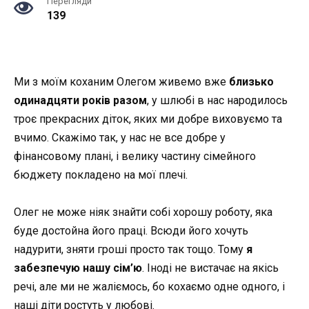
Перегляди
139
Ми з моїм коханим Олегом живемо вже
близько
одинадцяти років разом
, у шлюбі в нас народилось
троє прекрасних діток, яких ми добре виховуємо та
вчимо. Скажімо так, у нас не все добре у
фінансовому плані, і велику частину сімейного
бюджету покладено на мої плечі.
Олег не може ніяк знайти собі хорошу роботу, яка
буде достойна його праці. Всюди його хочуть
надурити, зняти гроші просто так тощо. Тому
я
забезпечую нашу сім’ю
. Іноді не вистачає на якісь
речі, але ми не жаліємось, бо кохаємо одне одного, і
наші діти ростуть у любові.