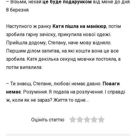
– Візьми, нехай
це буде подарунком
від мене до дня
8 березня.
Наступного ж ранку
Катя пішла на манікюр
, потім
зробила гарну зачіску, прикупила нової одежі.
Прийшла додому, Степану, наче мову відняло.
Першим ділом запитав, на які кошти вона це все
зробила. Катя декілька секунд мовчки постояла, а
потім випалила:
– Ти знаєш, Степане, любові немає давно.
Поваги
немає
. Розуміння. Я подала на розлучення. І справді
ж, коли як не зараз? Життя то одне…
Оцініть статтю