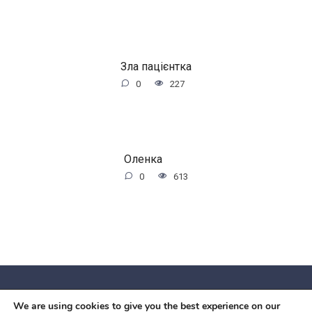
Зла пацієнтка
0
227
Оленка
0
613
We are using cookies to give you the best experience on our
© 2026 Червоний камiнь