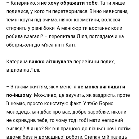
– Катеринко, я
не хочу ображати тебе
. Та ти лише
подивися, у кого ти перетворилася. Вічно невиспана,
темні круги під очима, ніякої косметики, волосся
стирчить у різні боки. А манікюр ти востаннє коли
робила взагалі? – перепитала Ліля, поглядаючи на
обстрижені до м’яса нігті Каті.
Катерина
важко зітхнула
та перевівши подих,
відповіла Лілі:
– З таким життям, як у мене, я
не можу виглядати
по-іншому
. Можливо, це звучить, як заздрість, проте
її немає, просто констатую факт. У тебе Борис
молодець, він дбає про вас, добре заробляє, ніколи
не скривдив тебе, то чому тоді тобі мати негарний
вигляд? А я що? Як віл працюю до пізньої ночі, потім
вдома безліч домашньої роботи. Степан мій палець