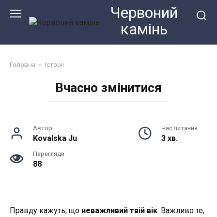
Перейти
Червоний
до
камiнь
змісту
Головна
»
Історії
Вчасно змінитися
Автор
Час читання
Kovalska Ju
3 хв.
Перегляди
88
Правду кажуть, що
неважливий твій вік
. Важливо те,