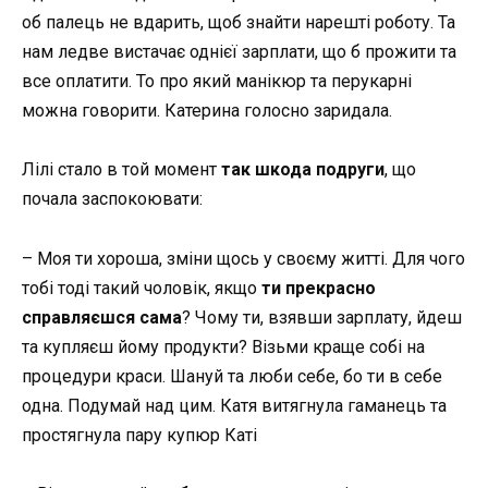
об палець не вдарить, щоб знайти нарешті роботу. Та
нам ледве вистачає однієї зарплати, що б прожити та
все оплатити. То про який манікюр та перукарні
можна говорити. Катерина голосно заридала.
Лілі стало в той момент
так шкода подруги
, що
почала заспокоювати:
– Моя ти хороша, зміни щось у своєму житті. Для чого
тобі тоді такий чоловік, якщо
ти прекрасно
справляєшся сама
? Чому ти, взявши зарплату, йдеш
та купляєш йому продукти? Візьми краще собі на
процедури краси. Шануй та люби себе, бо ти в себе
одна. Подумай над цим. Катя витягнула гаманець та
простягнула пару купюр Каті