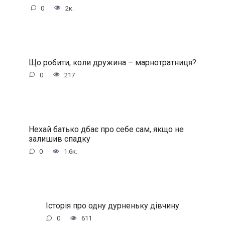
0
2к.
Що робити, коли дружина – марнотратниця?
0
217
Нехай батько дбає про себе сам, якщо не
залишив спадку
0
1.6к.
Історія про одну дурненьку дівчину
0
611