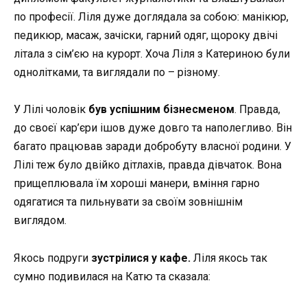
по професії. Ліля дуже доглядала за собою: манікюр,
педикюр, масаж, зачіски, гарний одяг, щороку двічі
літала з сім’єю на курорт. Хоча Ліля з Катериною були
однолітками, та виглядали по – різному.
У Лілі чоловік
був успішним бізнесменом
. Правда,
до своєї кар’єри ішов дуже довго та наполегливо. Він
багато працював заради добробуту власної родини. У
Лілі теж було двійко дітлахів, правда дівчаток. Вона
прищеплювала їм хороші манери, вміння гарно
одягатися та пильнувати за своїм зовнішнім
виглядом.
Якось подруги
зустрілися у кафе.
Ліля якось так
сумно подивилася на Катю та сказала: