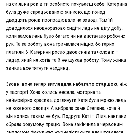
на скільки років ти особисто почуваєш себе. Катерина
була дуже спрацьованою жінкою, що понад
двадцять років пропрацювала на заводі. Там їй
доводилося неодноразово сидіти ледь не цілу добу,
коли замовлень було багато чи не вистачало робочих
рук. Та за роботу вона трималася міцно, бо гарно
платили. У Катерини росло двоє синів та чоловік –
ледар, який не хотів та й не шукав роботу. Тому жінка
звикла все тягнути наодинці.
Ззовні вона тепер
виглядала набагато старшою
, ніж
у паспорті. Хоча колись весела, моторна та
неймовірно красива, доглянути Катя була мрією ледь
не кожного хлопця. А вибрала саме Степана, хоча й
він колись таким не був. Подруга Каті – Ліля, навпаки
обрала розумову працю. Вона закінчила з червоним
дипломом факультет журналістики та влаштувалася