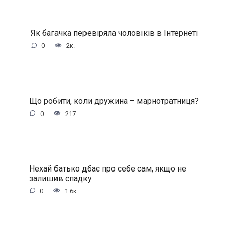
Як багачка перевіряла чоловіків в Інтернеті
0
2к.
Що робити, коли дружина – марнотратниця?
0
217
Нехай батько дбає про себе сам, якщо не
залишив спадку
0
1.6к.