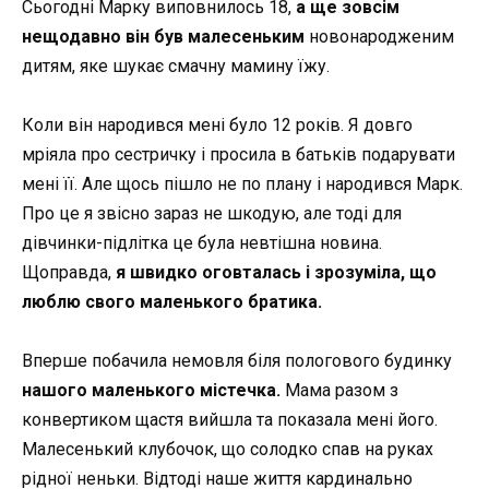
Сьогодні Марку виповнилось 18,
а ще зовсім
нещодавно він був малесеньким
новонародженим
дитям, яке шукає смачну мамину їжу.
Коли він народився мені було 12 років. Я довго
мріяла про сестричку і просила в батьків подарувати
мені її. Але щось пішло не по плану і народився Марк.
Про це я звісно зараз не шкодую, але тоді для
дівчинки-підлітка це була невтішна новина.
Щоправда,
я швидко оговталась і зрозуміла, що
люблю свого маленького братика.
Вперше побачила немовля біля пологового будинку
нашого маленького містечка.
Мама разом з
конвертиком щастя вийшла та показала мені його.
Малесенький клубочок, що солодко спав на руках
рідної неньки. Відтоді наше життя кардинально