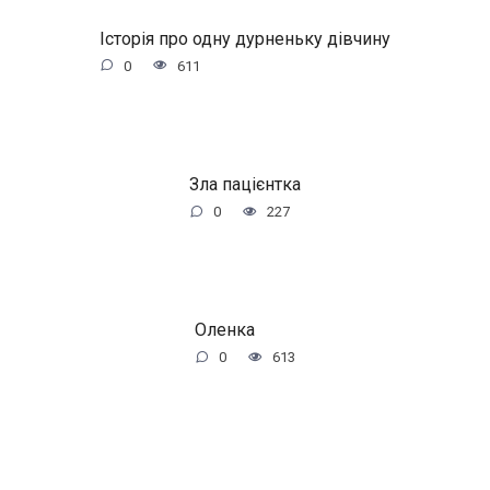
Історія про одну дурненьку дівчину
0
611
Зла пацієнтка
0
227
Оленка
0
613