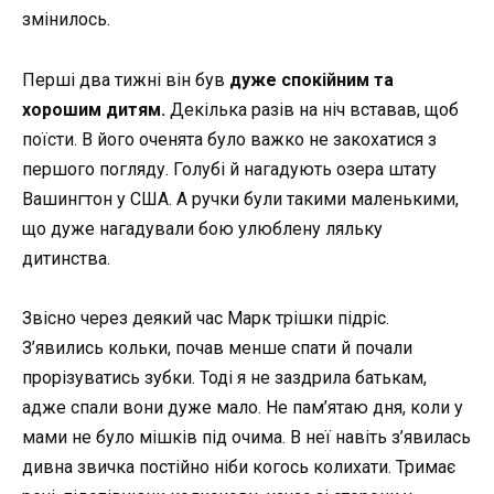
змінилось.
Перші два тижні він був
дуже спокійним та
хорошим дитям.
Декілька разів на ніч вставав, щоб
поїсти. В його оченята було важко не закохатися з
першого погляду. Голубі й нагадують озера штату
Вашингтон у США. А ручки були такими маленькими,
що дуже нагадували бою улюблену ляльку
дитинства.
Звісно через деякий час Марк трішки підріс.
З’явились кольки, почав менше спати й почали
прорізуватись зубки. Тоді я не заздрила батькам,
адже спали вони дуже мало. Не пам’ятаю дня, коли у
мами не було мішків під очима. В неї навіть з’явилась
дивна звичка постійно ніби когось колихати. Тримає