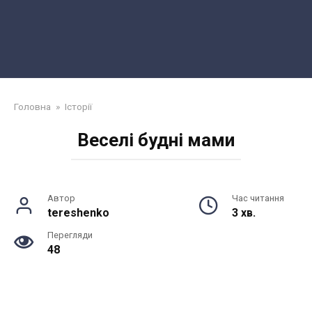
Головна
»
Історії
Веселі будні мами
Автор
Час читання
tereshenko
3 хв.
Перегляди
48