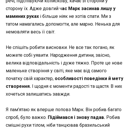
речі, підспівуючи колискову, качає зі сторони у
сторону їх. Адже довгий ч
ас Марк засинав лишу у
маминих руках
і більше ніяк не хотів спати. Ми з
татом намагались допомогти, але марно. Ненька для
немовляти весь її світ.
Не спішіть робити висновки. Не все так погано, як
можете собі уявити. Народження дитини, звісно,
велика відповідальність і дуже тяжко. Проте це нове
маленьке створіння у світі, яке має від самого
початку свій характер,
особливості поведінки й мету
створення.
І щодня є моменти радості та щастя. В них
хочеться залишатись завжди.
Я пам’ятаю як вперше поповз Марк. Він робив багато
спроб, було важко.
Підіймався і знову падав.
Робив
смішні рухи тілом, ніби танцював бразильський