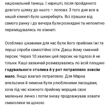
національний танець. І нарешті, після пройденого
довгого шляху до нього – поповз. З того дня все в
нашій кімнаті було шкереберть. Всі іграшки від
самого ранку і до вечора були розкидані та непомітно
переміщувались по кімнаті.
Особливо цікавими для нас були його прийоми їжі та
перші спроби самостійно їсти. Даєш йому смачний
персик. Через 10 хвилин цей персик на підлозі й не
тільки. Каші зазвичай розмазувались по всій площині
годувального столика й у рот потрапляло зовсім
мало.
Якщо взагалі потрапляло. Для Марка
апельсини й лимони були улюбленими ласощами,
хоча під час кожного прийому морщив своє
маленьке личко і потім знову продовжував ховати
смаколики за щокою.