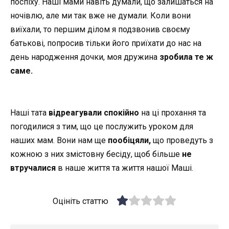
поспіху. Наші мами навіть думали, що залишаться на
ночівлю, але ми так вже не думали. Коли вони
виїхали, то першим ділом я подзвонив своєму
батькові, попросив тільки його приїхати до нас на
день народження дочки, моя дружина
зробила те ж
саме.
Наші тата
відреагували спокійно
на ці прохання та
погодилися з тим, що це послужить уроком для
наших мам. Вони нам ще
пообіцяли,
що проведуть з
кожною з них змістовну бесіду, щоб більше
не
втручалися
в наше життя та життя нашої Маші.
Оцініть статтю