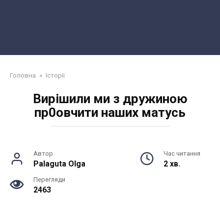
Головна
»
Історії
Вирішили ми з дружиною
пр0овчити наших матусь
Автор
Час читання
Palaguta Olga
2 хв.
Перегляди
2463