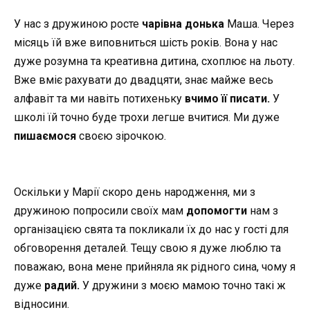
У нас з дружиною росте
чарівна донька
Маша. Через
місяць їй вже виповниться шість років. Вона у нас
дуже розумна та креативна дитина, схоплює на льоту.
Вже вміє рахувати до двадцяти, знає майже весь
алфавіт та ми навіть потихеньку
вчимо її писати.
У
школі їй точно буде трохи легше вчитися. Ми дуже
пишаємося
своєю зірочкою.
Оскільки у Марії скоро день народження, ми з
дружиною попросили своїх мам
допомогти
нам з
організацією свята та покликали їх до нас у гості для
обговорення деталей. Тещу свою я дуже люблю та
поважаю, вона мене прийняла як рідного сина, чому я
дуже
радий.
У дружини з моєю мамою точно такі ж
відносини.