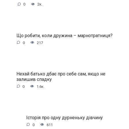
0
2к.
Що робити, коли дружина – марнотратниця?
0
217
Нехай батько дбає про себе сам, якщо не
залишив спадку
0
1.6к.
Історія про одну дурненьку дівчину
0
611