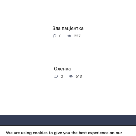
Зла пацієнтка
0
227
Оленка
0
613
We are using cookies to give you the best experience on our
© 2026 Червоний камiнь