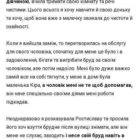
дівчиною
, вчила тримати свою кімнату та речі
чистими. Цього всього я хочу навчити й свою доньку
та хочу, щоб вона вже з малечку звикала до чистоти й
охайності.
Коли я вийшла заміж, то перетворилась на обслугу
для свого чоловіка, спочатку для мене це було і в
задоволення, бігати та вигрібати бруд за своїм
чоловіком, але потім надоїло. Мені було дуже важко
самій все на собі тягнути, у мене в домі була
маленька Кіра,
а чоловік мені не те щоб допомагав,
він наче спеціально своїми діями мені роботи
підкидав.
Неодноразово я розказувала Ростиславу та просила
його хоч взуття брудне після вулиці знімати, але він
мене не слухає, заходить
і несе свій бруд навіть в