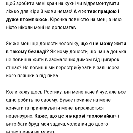
щоб зробити мені кран на кухні чи відремонтувати
ліжко для Кіри й мови немає!
А я ж теж працюю і
дуже втомлююсь.
Кірочка повністю на мені, з нею
ніхто ніколи мені не допомагав.
Як же мені ще донести чоловіку,
що я не можу жити
в такому безладі?
Як йому донести, що наша донька
не повинна жити в засмалених димом від цигарок
стінах? Не повинні ми перестрибувати в залі через
його пляшки з під пива.
Коли кажу щось Ростику, він мене наче й чує, але все
одно робить по своєму. Буває починає на мене
кричати та принижувати мене, виражається
нецензурно.
Каже, що це я в крові «поломийка»
і
вигрібати бруд моя задача, чоловіки до цього
відношення не мають.