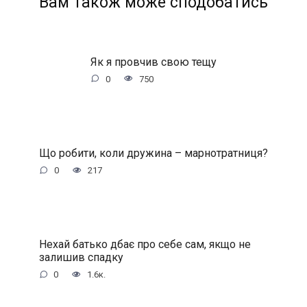
Вам також може сподобатись
Як я провчив свою тещу
0
750
Що робити, коли дружина – марнотратниця?
0
217
Нехай батько дбає про себе сам, якщо не
залишив спадку
0
1.6к.