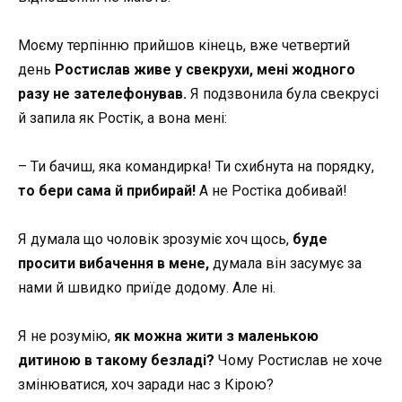
Моєму терпінню прийшов кінець, вже четвертий
день
Ростислав живе у свекрухи, мені жодного
разу не зателефонував.
Я подзвонила була свекрусі
й запила як Ростік, а вона мені:
– Ти бачиш, яка командирка! Ти схибнута на порядку,
то бери сама й прибирай!
А не Ростіка добивай!
Я думала що чоловік зрозуміє хоч щось,
буде
просити вибачення в мене,
думала він засумує за
нами й швидко приїде додому. Але ні.
Я не розумію,
як можна жити з маленькою
дитиною в такому безладі?
Чому Ростислав не хоче
змінюватися, хоч заради нас з Кірою?