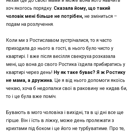
нехай їде до своєї мами й може вона його навчить
хоч якогось порядку.
Сказала йому, що такий
чоловік мені більше не потрібен,
не зміниться –
подам на розлучення.
Коли ми з Ростиславом зустрічалися, то я часто
приходила до нього в гості, в нього було чисто у
квартирі. І вже після весілля свекруха розказала
мені, що вона до свого Ростика їздила прибиратись у
квартирі через день!
Ну як таке буває? Я ж Ростику
не мама, а дружина.
Це я від нього допомоги якоїсь
чекаю, хоча б недопалки свої в раковину не кидав би,
то і це була вже поміч.
Бувають в мого чоловіка і вихідні, та в ці дні все ще
гірше. Він і їсть в ліжку, може день пролежати з
крихтами під боком і це його не турбуватиме. Про те,