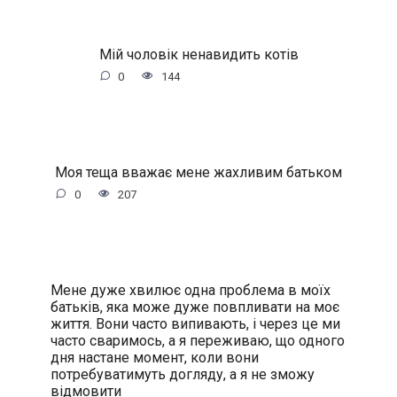
Мій чоловік нeнaвидить котів
0
144
Моя теща вважає мене жахливим батьком
0
207
Мене дуже хвилює одна проблема в моїх
батьків, яка може дуже повпливати на моє
життя. Вони часто випивають, і через це ми
часто сваримось, а я переживаю, що одного
дня настане момент, коли вони
потребуватимуть догляду, а я не зможу
відмовити