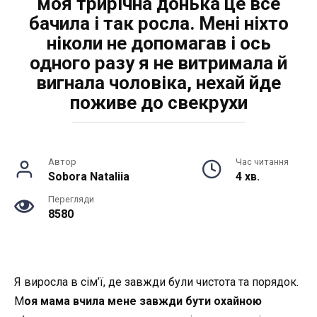
моя трирічна донька це все
бачила і так росла. Мені ніхто
ніколи не допомагав і ось
одного разу я не витримала й
вигнала чоловіка, нехай йде
поживе до свекрухи
Автор
Час читання
Sobora Nataliia
4 хв.
Перегляди
8580
Я виросла в сім’ї, де завжди були чистота та порядок.
М
оя мама вчила мене завжди бути охайною