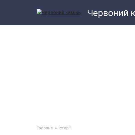
Перейти
Червоний 
до
змісту
Головна
»
Історії