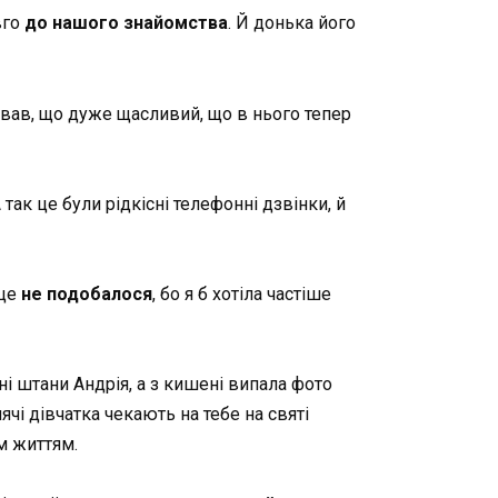
вго
до нашого знайомства
. Й донька його
вав, що дуже щасливий, що в нього тепер
так це були рідкісні телефонні дзвінки, й
 це
не подобалося
, бо я б хотіла частіше
ні штани Андрія, а з кишені випала фото
ячі дівчатка чекають на тебе на святі
м життям.