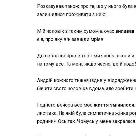
Розказував також про те, що у нього була 
залишилися проживати з нею.
Мій чоловік з таким сумом в очах
виливав 
є я, про яку він завжди мріяв.
До своїх свекрів в гості ми якось ніколи й
на тому все. Та мені, якщо чесно, це й подо
Андрій кожного тижня їздив у відрядження
бачити свого чоловіка вдома, але зробити н
І одного вечора все моє
життя змінилося
листівка. На якій була симпатична жінка ро
родини». Ось так. Чомусь у мене закралася