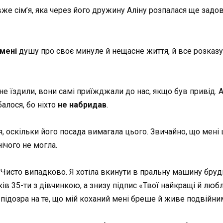
вже сім’я, яка через його дружину Аліну розпалася ще задо
мені
душу про своє минуле й нещасне життя, й все розказу
 не їздили, вони самі приїжджали до нас, якщо був привід. А 
балося, бо ніхто
не набридав
.
, оскільки його посада вимагала цього. Звичайно, що мені
ічого не могла.
. Чисто випадково. Я хотіла вкинути в пральну машину бруд
ків 35-ти з дівчинкою, а знизу підпис «Твої найкращі й любл
 підозра на те, що мій коханий мені бреше й живе подвійни