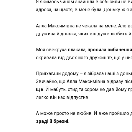
Я якимось чином знайшла в собі сили не ви
адреса, на щастя, в мене була. Доньку ж я 
Алла Максимівна не чекала на мене. Але во
дружина й донька, яких він дуже любить й
Моя свекруха плакала,
просила вибачення
скривала від двох його дружин те, що у нь
Приїхавши додому – я зібрала наші з донько
Звичайно, що Алла Максимівна відразу післ
ще
. Й мабуть, стид та сором не дав йому п
легко він нас відпустив.
А може просто не любив. Й вже пройшло два
зраді й брехні
.