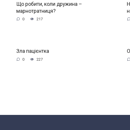
Що робити, коли дружина –
Н
марнотратниця?
н
0
217
Зла пацієнтка
О
0
227