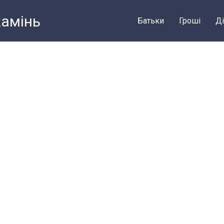
камiнь
Батьки
Грошi
Ді