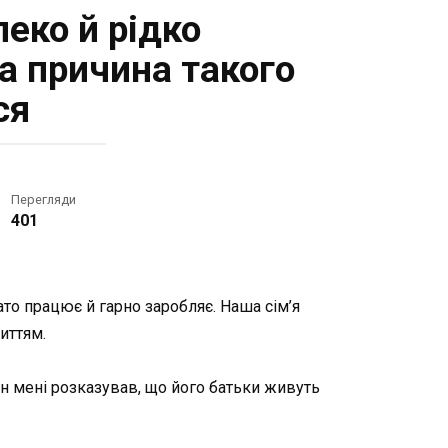
леко й рідко
а причина такого
ся
Перегляди
401
то працює й гарно заробляє. Наша сім’я
иттям.
н мені розказував, що його батьки живуть