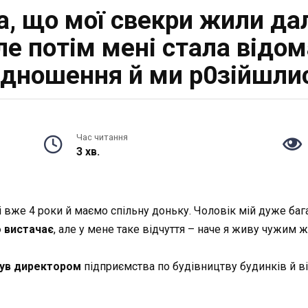
а, що мої свекри жили да
ле потім мені стала відом
ідношення й ми р0зійшли
Час читання
3 хв.
же 4 роки й маємо спільну доньку. Чоловік мій дуже бага
 вистачає
, але у мене таке відчуття – наче я живу чужим ж
ув директором
підприємства по будівництву будинків й ві