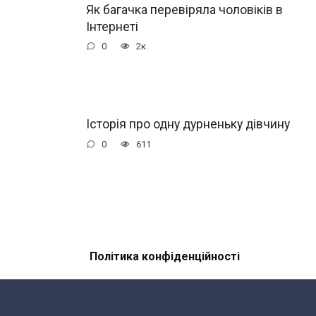
Як багачка перевіряла чоловіків в
Інтернеті
0
2к.
Історія про одну дурненьку дівчину
0
611
Політика конфіденційності