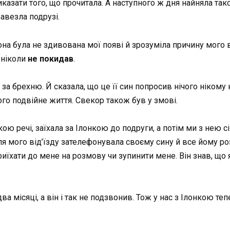
казати того, що прочитала. А наступного ж дня найняла такс
завезла подрузі.
на була не здивована мої появі й зрозуміла причину мого ві
 ніколи
не покидав
.
за брехню. Й сказала, що це її син попросив нічого нікому
ого подвійне життя. Свекор також був у змові.
ю речі, заїхала за Ілонкою до подруги, а потім ми з нею сі
я мого від’їзду зателефонувала своєму сину й все йому роз
риїхати до мене на розмову чи зупинити мене. Він знав, що я
 місяці, а він і так не подзвонив. Тож у нас з Ілонкою те