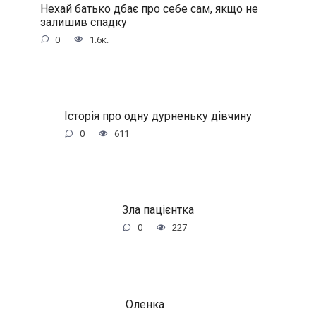
Нехай батько дбає про себе сам, якщо не
залишив спадку
0
1.6к.
Історія про одну дурненьку дівчину
0
611
Зла пацієнтка
0
227
Оленка