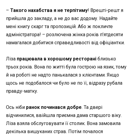
–
Такого нахабства я не терпітиму
! Врешті-решт я
прийшла до закладу, а не до вас додому. Надайте
мені книгу скарг та пропозицій. Або ж покличте
адміністратора! – розлючена жінка років п’ятдесяти
намагалася добитися справедливості від офіціантки.
Ліза
працювала в хорошому ресторані
близько
трьох років. Вона по житті була гострою на язик, тому
й на роботі не надто панькалася з клієнтами. Якщо
щось не подобалося чи було не по її, відразу рубала
правду-матку.
Ось ніби
ранок починався добре
. Та двері
відчинилися, ввійшла приємна дама старшого віку.
Ліза взяла обслуговувати її столик. Вона замовила
декілька вишуканих страв. Потім почалося