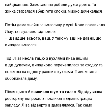
найцікавіше. Замовлення робили дуже довго. Та
жінка старалася зберігати спокій, мирно дочекалася.
Потім дама знайшла волосину у супі. Коли покликала
Лізу, та глузливо відповіла:
–
Швидше всього, ваш
. У такому віці не давно, що
випадає волосся.
Тоді Ліза
несла тацю з кухлями
пива іншим
відвідувачам, випадково перечепилася за сходку та
полетіла на підлогу разом з кухлями. Пивом вона
оббризкала даму.
Після цього й
зчинився шум та галас
. Відвідувачка
ресторану попросила покликати адміністрацію
закладу. Ліза відверто відмовлялася. Так само