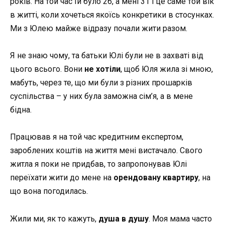
років. На той час їй було 26, а мені 31 і це саме той вік
в житті, коли хочеться якоїсь конкретики в стосунках.
Ми з Юлею майже відразу почали жити разом.
Я не знаю чому, та батьки Юлі були не в захваті від
цього всього. Вони
не хотіли
, щоб Юля жила зі мною,
мабуть, через те, що ми були з різних прошарків
суспільства – у них була заможна сім’я, а в мене
бідна.
Працював я на той час кредитним експертом,
зароблених коштів на життя мені вистачало. Свого
житла я поки не придбав, то запропонував Юлі
переїхати жити до мене на
орендовану квартиру
, на
що вона погодилась.
Жили ми, як то кажуть,
душа в душу
. Моя мама часто