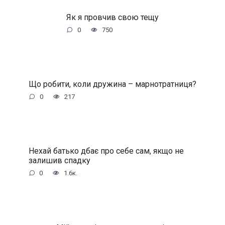
Як я провчив свою тещу
0
750
Що робити, коли дружина – марнотратниця?
0
217
Нехай батько дбає про себе сам, якщо не
залишив спадку
0
1.6к.