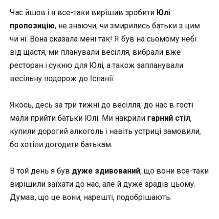
Час йшов і я все-таки вирішив зробити
Юлі
пропозицію
, не знаючи, чи змирились батьки з цим
чи ні. Вона сказала мені так! Я був на сьомому небі
від щастя, ми планували весілля, вибрали вже
ресторан і сукню для Юлі, а також запланували
весільну подорож до Іспанії.
Якось, десь за три тижні до весілля, до нас в гості
мали прийти батьки Юлі. Ми накрили
гарний стіл
,
купили дорогий алкоголь і навіть устриці замовили,
бо хотіли догодити батькам.
В той день я був
дуже здивований
, що вони все-таки
вирішили заїхати до нас, але й дуже зрадів цьому.
Думав, що це вони, нарешті, подобрішають.