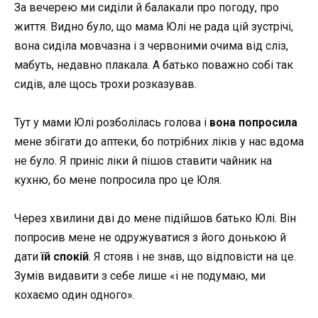
За вечерею ми сиділи й балакали про погоду, про
життя. Видно було, що мама Юлі не рада цій зустрічі,
вона сиділа мовчазна і з червоними очима від сліз,
мабуть, недавно плакала. А батько поважно собі так
сидів, але щось трохи розказував.
Тут у мами Юлі розболілась голова і
вона попросила
мене збігати до аптеки, бо потрібних ліків у нас вдома
не було. Я приніс ліки й пішов ставити чайник на
кухню, бо мене попросила про це Юля.
Через хвилини дві до мене підійшов батько Юлі. Він
попросив мене не одружуватися з його донькою й
дати
їй спокій
. Я стояв і не знав, що відповісти на це.
Зумів видавити з себе лише «і не подумаю, ми
кохаємо один одного».