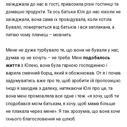
заїжджала до нас в гості, привозила різні гостинці та
домашні продукти. Та ось батьки Юлі до нас ніколи не
заїжджали, вона сама їх провідувала, коли хотіла.
Бувало, повертається від батьків і вся заплакана, а
питаю чому плачеш – мовчить.
Мене не дуже турбувало те, що вони не бували у нас,
думав ну не хочуть – не треба. Мені
подобалось
життя
з Юлею, вона була гарною господинею і
варила смачний борщ, який я обожнював. От я і почав
задумуватись вже про те, щоб зробити їй пропозицію.
Іноді я заходив з далеку, натякаючи Юлі про це, та
вона мені промовляла все одне і теж: «я хочу, щоб ти
сподобався моїм батькам, я хочу, щоб мама більше
не плакала через мене». Я так зрозумів, що вона хоче
їхнього благословення на шлюб.