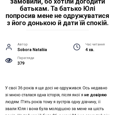
замовили, бо хотіли догодити
батькам. Та батько Юлі
попросив мене не одружуватися
з його донькою й дати їй спокій.
Автор
Час читання
Sobora Nataliia
4 хв.
Перегляди
379
У свої 36 років я ще досі не одружився. Ось недавно
зі мною сталася одна історія, після якої я
не довіряю
людям. П’ять років тому я зустрів одну дівчину, її
звали Юля і вона була молодшою за мене на шість