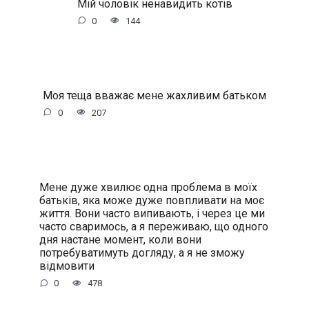
Мій чоловік нeнaвидить котів
0
144
Моя теща вважає мене жахливим батьком
0
207
Мене дуже хвилює одна проблема в моїх
батьків, яка може дуже повпливати на моє
життя. Вони часто випивають, і через це ми
часто сваримось, а я переживаю, що одного
дня настане момент, коли вони
потребуватимуть догляду, а я не зможу
відмовити
0
478