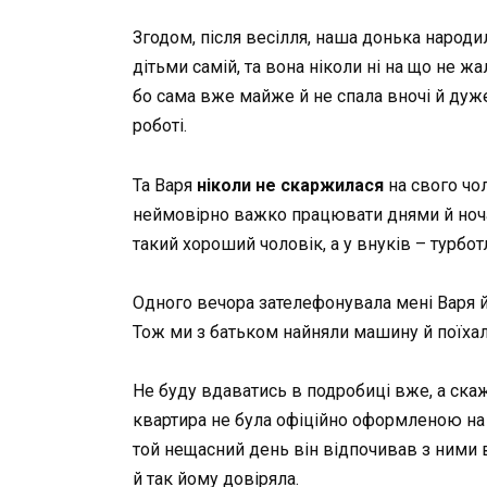
Згодом, після весілля, наша донька народи
дітьми самій, та вона ніколи ні на що не ж
бо сама вже майже й не спала вночі й дуж
роботі.
Та Варя
ніколи не скаржилася
на свого чол
неймовірно важко працювати днями й ночам
такий хороший чоловік, а у внуків – турбот
Одного вечора зателефонувала мені Варя й
Тож ми з батьком найняли машину й поїхал
Не буду вдаватись в подробиці вже, а ска
квартира не була офіційно оформленою на її
той нещасний день він відпочивав з ними в
й так йому довіряла.