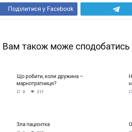
Поділитися у Facebook
Вам також може сподобатись
Що робити, коли дружина –
Н
марнотратниця?
н
0
217
Зла пацієнтка
О