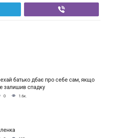
ехай батько дбає про себе сам, якщо
е залишив спадку
0
1.6к.
ленка