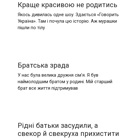
Краще красивою не родитись
Якось дивилась одне шоу. Здається «Говорить
Україна». Там і почула цю історію. Аж мурашки
пішли по тілу
Братська зрада
У нас була велика дружня сім’я. Я був
наймолодшим братом у родині. Мій старший
брат все життя підтримував
Рідні батьки засудили, а
свекор й свекруха прихистити