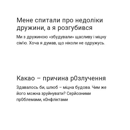
Мене спитали про недоліки
дружини, а я розгубився
Ми з дружиною «збудували» щасливу і міцну
сім’ю. Хоча я думав, що ніколи не одружусь.
Какао – причина р0злучення
Здавалось би, шлюб – міцна будова. Чим же
його можна зруйнувати? Серйозними
пр0блемами, к0нфліктами