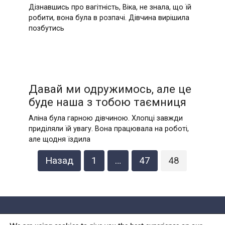
Дізнавшись про вагітність, Віка, не знала, що їй
робити, вона була в розпачі. Дівчина вирішила
позбутись
Давай ми одружимось, але це
буде наша з тобою таємниця
Аліна була гарною дівчиною. Хлопці завжди
приділяли їй увагу. Вона працювала на роботі,
але щодня їздила
Пагінація
Назад
1
…
47
48
записів