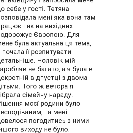
о себе у гості. Тетяна
розповідала мені яка вона там
працює і як на вихідних
подорожує Європою. Для
мене була актуальна ця тема,
я почала її розпитувати
детальніше. Чоловік мій
заробляв не багато, а я була в
декретній відпустці з двома
дітьми. Того ж вечора я
зібрала сімейну нараду.
Рішення моєї родини було
несподіваним, та мені
довелося погодитись з ними.
Іншого виходу не було.