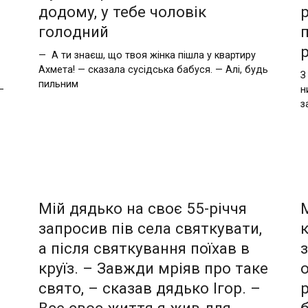
дoдомy, y тебе чолoвiк
голoдний
— А ти знаєш, що твоя жінка пішла у квартиру
Ахмета! — сказала сусідська бабуся. — Алі, будь
З
пильним
—
н
з
Мій дядько на своє 55-річчя
запросив пів села святкувати,
а після святкування поїхав в
круїз. – Завжди мріяв про таке
свято, – сказав дядько Ігор. –
Все своє життя я жив для