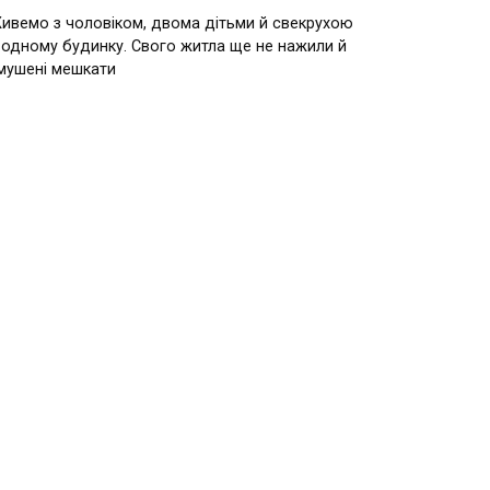
ивемо з чоловіком, двома дітьми й свекрухою
 одному будинку. Свого житла ще не нажили й
мушені мешкати