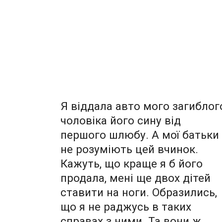
Я віддала aвто мого зaгиблог
чоловіка його сину від
першого шлюбу. А мої батьки
не розуміють цей вчинок.
Кaжуть, що краще я б його
продала, мені ще двох дітей
ставити на ноги. Образились,
що я не раджусь в таких
справах з ними. Та вони ж