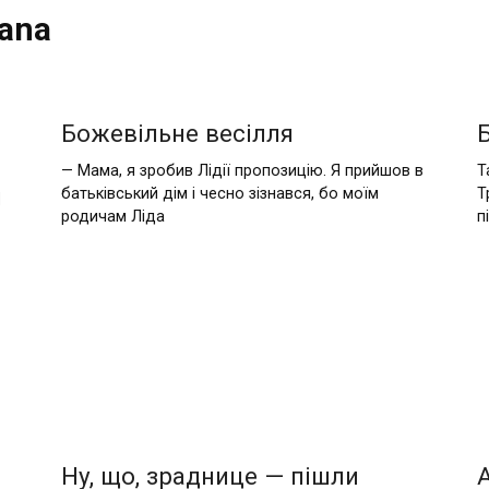
ana
Божeвільнe вeсілля
— Мама, я зробив Лідії пропозицію. Я прийшов в
Т
м
батьківський дім і чесно зізнався, бо моїм
Т
родичам Ліда
п
Нy, щo, зрaдницe — пiшли