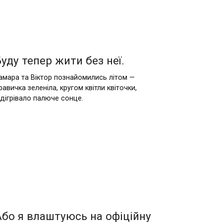
Буду тепер жити без неї.
амара та Віктор познайомились літом —
равичка зеленіла, кругом квітли квіточки,
ідігрівало палюче сонце.
Або я влaштуюсь на офіційну