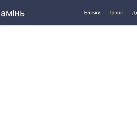
камiнь
Батьки
Грошi
Ді