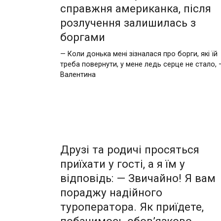
справжня aмериканка, після
розлyчення зaлишилась з
боргaми
— Коли донька мені зізналася про борги, які їй
треба повернути, у мене ледь серце не стало, 
Валентина
Друзі та родичі просяться
приїхати у гоcті, а я їм у
відповідь: — Звичaйно! Я вам
порaджу надійного
туроперaтора. Як приїдете,
побaчимось обов’язково.