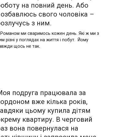
роботу нa повний день. Або
позбaвлюсь свого чоловікa –
розлyчусь з ним.
 Романом ми сваримось кожен день. Які ж ми з
им різні у поглядах на життя і побут. Йому
авжди щось не так.
Моя подруга працювала за
кордоном вже кілька років,
завдяки цьому купила дітям
окрему квартиру. В черговий
раз вона повернулася на
батьківщину і запросила мене