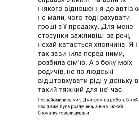
ніякого відношення до автівк
не мали, чого тоді рахувати
гроші з її продажу. Для мене
стосунки важливіші за речі,
нехай катається хлопчина. Я і
так завинила перед ними,
розбила сім’ю. А з боку моїх
родичів, не по людські
відштовхувати рідну доньку в
такий тяжкий для неї час.
Познайомились ми з Дмитром на роботі. В той
час я вже була розлучена, а він у шлюбі.
Спочатку товаришували
Пагінація