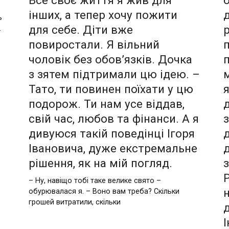
інших, а тепер хочу пожити
д
ь
для себе. Діти вже
.
повиростали. Я вільний
чоловік без обов’язків. Дочка
з зятем підтримали цю ідею. –
Тато, ти повинен поїхати у цю
подорож. Ти нам усе віддав,
свій час, любов та фінанси. А я
дивуюся такій поведінці Ігоря
Івановича, дуже екстремальне
рішення, як на мій погляд.
– Ну, навіщо тобі таке велике свято –
обурювалася я. – Воно вам треба? Скільки
грошей витратили, скільки