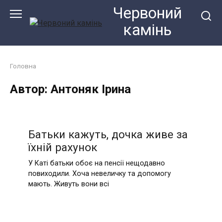
Перейти
Червоний
до
камiнь
змісту
Головна
Автор:
Антоняк Ірина
Батьки кажуть, дочка живе за
їхній рахунок
У Каті батьки обоє на пенсії нещодавно
повиходили. Хоча невеличку та допомогу
мають. Живуть вони всі