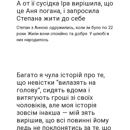
А от її сусідка Іра вирішила, що
це Аня погана, і запросила
Степана жити до себе
Степан з Анною одружились, коли їм було по 22
роки. Жили вони спокійно та добре. У шлюбі в
них народилось
Багато я чула історій про те,
що невістки “вилазять на
голову”, сидять вдома і
витягують гроші зі своїх
чоловіків, але моя історія
зовсім інакша — мій зять
вирішив, що всі повинні йому
ледь не поклонятись за те, що