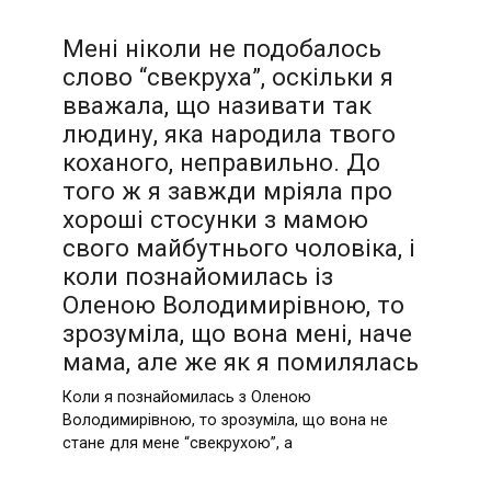
Мені ніколи не подобалось
слово “свекруха”, оскільки я
вважала, що називати так
людину, яка народила твого
коханого, неправильно. До
того ж я завжди мріяла про
хороші стосунки з мамою
свого майбутнього чоловіка, і
коли познайомилась із
Оленою Володимирівною, то
зрозуміла, що вона мені, наче
мама, але же як я помилялась
Коли я познайомилась з Оленою
Володимирівною, то зрозуміла, що вона не
стане для мене “свекрухою”, а